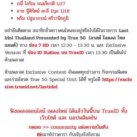
เรมี่ ไอริณ รณเกียรติ LI17
อาย ฐิติรัตน์ ละลี Eye LI18
พรีม ปฐมาภรณ์ ศรีวานิชภูมิ
อย่าลืมติดตาม สมาชิกชั่วคราวคนไหนจะอยู่หรือไปได้ในรายการ
Last
Idol Thailand Presented by True 5G (ลาสต์ ไอดอล ไทย
แลนด์)
ทาง
ช่อง 7 HD
เวลา 12.30 - 13.30 น. และ Exclusive
Version ที่
ช่อง ID Station บน TrueID
เวลา 13.30 เป็นต้นไป
ห้ามพลาด!
ห้ามพลาด! Exclusive Content อัพเดตทุกข่าวสาร กิจกรรมพิเศษ
และร่วมโหวต True 5G Special Unit ได้ที่ ทรูไอดี
https://exclu
sive.trueid.net/lastidol
ฟังเพลงออนไลน์ เพลงใหม่ ได้แล้ววันนี้บน TrueID ทั้ง
เว็บไซต์ และ แอปพลิเคชัน
กดเลย >> community แห่งความบันเทิง
📸
เมาท์ข่าวดารา กับเจ๊รุงรังขังรวม