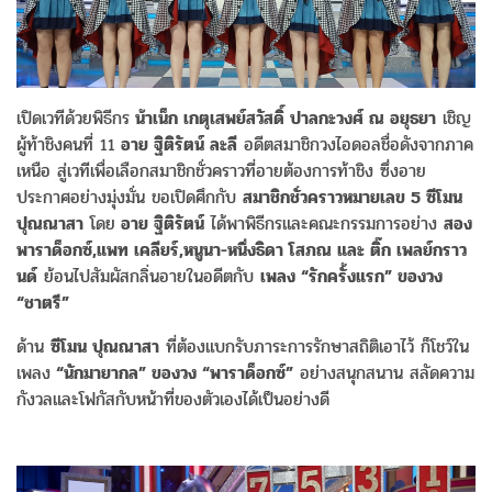
เปิดเวทีด้วยพิธีกร
น้าเน็ก เกตุเสพย์สวัสดิ์ ปาลกะวงศ์ ณ อยุธยา
เชิญ
ผู้ท้าชิงคนที่ 11
อาย ฐิติรัตน์ ละลี
อดีตสมาชิกวงไอดอลชื่อดังจากภาค
เหนือ สู่เวทีเพื่อเลือกสมาชิกชั่วคราวที่อายต้องการท้าชิง ซึ่งอาย
ประกาศอย่างมุ่งมั่น ขอเปิดศึกกับ
สมาชิกชั่วคราวหมายเลข 5 ซีโมน
ปุณณาสา
โดย
อาย ฐิติรัตน์
ได้พาพิธีกรและคณะกรรมการอย่าง
สอง
พาราด็อกซ์,แพท เคลียร์,หนูนา-หนึ่งธิดา โสภณ และ ติ๊ก เพลย์กราว
นด์
ย้อนไปสัมผัสกลิ่นอายในอดีตกับ
เพลง “รักครั้งแรก” ของวง
“ชาตรี”
ด้าน
ซีโมน ปุณณาสา
ที่ต้องแบกรับภาระการรักษาสถิติเอาไว้ ก็โชว์ใน
เพลง
“นักมายากล” ของวง “พาราด็อกซ์”
อย่างสนุกสนาน สลัดความ
กังวลและโฟกัสกับหน้าที่ของตัวเองได้เป็นอย่างดี