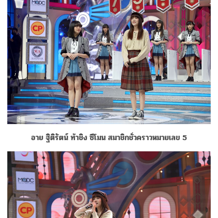
อาย ฐิติรัตน์ ท้าชิง ซีโมน สมาชิกชั่วคราวหมายเลข 5