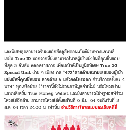
และพิเศษสุดสามารถรับชมเอ็กซ์คลูซีฟคอนเท้นต์ผ่านทางแอพพลิ
เคชั่น
True ID
นอกจากนี้ยังสามารถโหวตผู้เข้าแข่งขันที่คุณชื่นชอบ
ที่สุด 5 อันดับ ตลอดรายการ เพื่อเดบิวต์เป็นยูนิตพิเศษ
True 5G
Special Unit
ง่าย ๆ เพียง
กด *472*ตามด้วยหมายเลขของผู้เข้า
แข่งขันที่คุณชื่นชอบ ตามด้วย # แล้วกดโทรออก
ค่าบริการครั้งละ 4
บาท* ทุกเครือข่าย (*ราคานี้ยังไม่รวมภาษีมูลค่าเพิ่ม) หรือโหวตผ่าน
แอพพลิเคชั่น True Money Wallet และยังสามารถใช้ทรูพอยท์ร่วม
โหวตได้อีกด้วย สามารถโหวตได้ตั้งแต่วันที่ 6 มิ.ย. 64 จนถึงวันที่ 3
ต.ค. 64 เวลา 24.00 น. เท่านั้น
อ่านวิธีการโหวตแบบละเอียดที่นี่