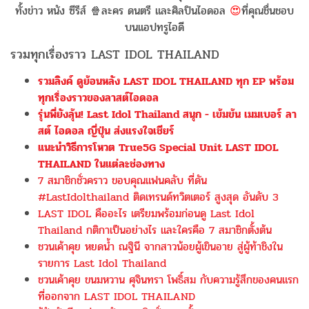
ทั้งข่าว หนัง ซีรีส์ 🍿ละคร ดนตรี และศิลปินไอดอล
😍
ที่คุณชื่นชอบ
บนแอปทรูไอดี
รวมทุกเรื่องราว LAST IDOL THAILAND
รวมลิงค์ ดูย้อนหลัง LAST IDOL THAILAND ทุก EP พร้อม
ทุกเรื่องราวของลาสต์ไอดอล
รุ่นพี่ยังลุ้น! Last Idol Thailand สนุก - เข้มข้น เมมเบอร์ ลา
สต์ ไอดอล ญี่ปุ่น ส่งแรงใจเชียร์
แนะนำวิธีการโหวต True5G Special Unit LAST IDOL
THAILAND ในแต่ละช่องทาง
7 สมาชิกชั่วคราว ขอบคุณแฟนคลับ ที่ดัน
#LastIdolthailand ติดเทรนด์ทวิตเตอร์ สูงสุด อันดับ 3
LAST IDOL คืออะไร เตรียมพร้อมก่อนดู Last Idol
Thailand กติกาเป็นอย่างไร และใครคือ 7 สมาชิกตั้งต้น
ชวนเค้าคุย หยดน้ำ ณฐินี จากสาวน้อยผู้เขินอาย สู่ผู้ท้าชิงใน
รายการ Last Idol Thailand
ชวนเค้าคุย ขนมหวาน ศุจินทรา โพธิ์สม กับความรู้สึกของคนแรก
ที่ออกจาก LAST IDOL THAILAND