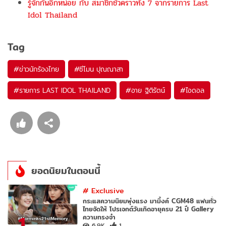
รู้จักกันอีกหน่อย กับ สมาชิกชั่วคราวทั้ง 7 จากรายการ Last
Idol Thailand
Tag
#
ข่าวนักร้องไทย
#
ซีโมน ปุณณาสา
#
รายการ LAST IDOL THAILAND
#
อาย ฐิติรัตน์
#
ไอดอล
ยอดนิยมในตอนนี้
#
Exclusive
กระแสความนิยมพุ่งแรง มามิ้งค์ CGM48 แฟนทั่ว
ไทยจัดให้ โปรเจกต์วันเกิดอายุครบ 21 ปี Gallery
1
ความทรงจำ
6.9K
1