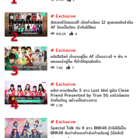
#
Exclusive
อัปเดทชีวิตแชมป์! เปิดทำเนียบ 12 สุดยอดนักล่าฝัน
AF ใครเป็นใคร จำกันได้ไหม
2
60.1K
4
#
Exclusive
คลิปไฮไลท์ ตำนานคู่จิ้น AF เรื่องราวดี ๆ ฟิน ๆ
ของเหล่าคู่จิ้น ที่ทำให้คุณคิดถึง
3
7.4K
7
#
Exclusive
คลิป-ภาพจัดเต็ม 5 สาว Last Idol ยูนิต Close
Friend Presented by True 5G เดบิวต์สเตจ
4
รักที่แท้ทรู อย่างเป็นทางการ
1.3K
#
Exclusive
Special Talk กับ 6 สาว BNK48 ถ้าไม่ได้เป็น
BNK48 คิดว่าตัวเองกำลังทำอะไรอยู่ (มีคลิป)