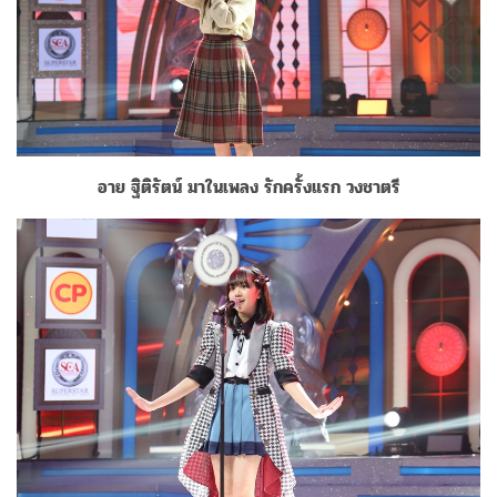
อาย ฐิติรัตน์ มาในเพลง รักครั้งแรก วงชาตรี