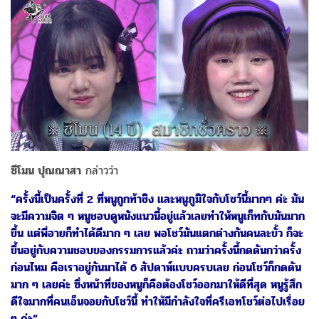
ซีโมน ปุณณาสา
กล่าวว่า
“ครั้งนี้เป็นครั้งที่ 2 ที่หนูถูกท้าชิง และหนูภูมิใจกับโชว์นี้มากๆ ค่ะ มัน
จะมีความจิต ๆ หนูชอบดูหนังแนวนี้อยู่แล้วเลยทำให้หนูเก็ทกับมันมาก
ขึ้น แต่พี่อายก็ทำได้ดีมาก ๆ เลย พอโชว์มันแตกต่างกันคนละขั้ว ก็จะ
ขึ้นอยู่กับความชอบของกรรมการแล้วค่ะ ถามว่าครั้งนี้กดดันกว่าครั้ง
ก่อนไหม คือเราอยู่กันมาได้ 6 สัปดาห์แบบครบเลย ก่อนโชว์ก็กดดัน
มาก ๆ เลยค่ะ ซึ่งหน้าที่ของหนูก็คือต้องโชว์ออกมาให้ดีที่สุด หนูรู้สึก
ดีใจมากที่คนเอ็นจอยกับโชว์นี้ ทำให้มีกำลังใจที่ครีเอทโชว์ต่อไปเรื่อย
ๆ ค่ะ”