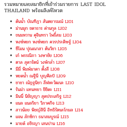
รวมหมายเลขสมาชิกที่เข้าร่วมรายการ LAST IDOL
THAILAND พร้อมลิงค์โหวต
ต้นน้ำ บัณฑิฏา สันตยารมณ์ LI01
ม่านมุก ชดาธาร ด่านกุล LI02
ขนมหวาน ศุจินทรา โพธิ์สม LI03
หงษ์หยก หงษ์หยก ควรประดิษฐ์ LI04
ซีโมน ปุณณาสา ต้นวิชา LI05
เก๋ พรรณิภา วงษาชัย LI06
ตาล สุดารัตน์ วงษ์กล่ำ LI07
มีมี่ พิมพ์มาดา ตั้งสี LI08
หยดน้ำ ณฐินี บุญศิลป์ LI09
ชาชา ณัฏฐนิชา ลีฬหะวัฒนะ LI10
รันม่า แทนทยา ชิชิดะ LI11
มินนี่ นิชัญญา สุดประเสริฐ LI12
แนล แนลริยา วิภาคกิจ LI13
สาวน้อย พิชญ์สินี อิทธิรัตนะโกมล LI14
แจน ลักษิกา ธนาสมบูรณ์ LI15
มายด์ อชิรญา เสนปาน LI16