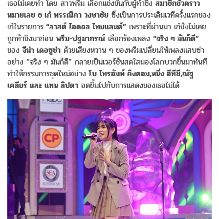
เธอไม่เคยทำ โดย สาวพรีม เลือกแข่งขันกับผู้ท้าชิง
สมาชิกชั่วคราว
หมายเลข 6 เก๋ พรรณิภา วงษาชัย
ซึ่งเป็นการประเดิมเวทีครั้งแรกของ
เก๋ในรายการ
“ลาสต์ ไอดอล ไทยแลนด์”
เพราะที่ผ่านมา เก๋ยังไม่เคย
ถูกท้าชิงมาก่อน
พรีม-ปฐมาภรณ์
เลือกร้องเพลง
“จริง ๆ มันก็ดี”
ของ
จีน่า เดอซูซ่า
ด้วยเสียงหวาน ๆ ของพรีมเปลี่ยนให้เพลงแสบซ่า
อย่าง “จริง ๆ มันก็ดี” กลายเป็นเวอร์ชั่นสดใสมองโลกบวกขึ้นมาทันที
ทำให้กรรมการชุดใหม่อย่าง
โบ ไทรอัมพ์ คิงดอม,หนึ่ง อีทีซี,ณัฐ
เคลียร์ และ แทน ลิปตา
อดยิ้มไปกับการแสดงของเธอไม่ได้