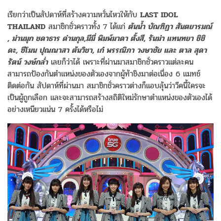
เรียกว่าเป็นสัปดาห์ที่สร้างความหวั่นไหวให้กับ
LAST IDOL
THAILAND
สมาชิกชั่วคราวทั้ง 7 ได้แก่
ต้นน้ำ บัณฑิฏา สันตยารมณ์
, ม่านมุก ชดาธาร ด่านกุล,มีมี่ พิมพ์มาดา ตั้งสี, รันม่า แทนทยา ชิชิ
ดะ, ซีโมน ปุณณาสา ต้นวิชา, เก๋ พรรณิภา วงษาชัย และ ตาล สุดา
รัตน์ วงษ์กล่ำ
เลยก็ว่าได้ เพราะที่ผ่านมาสมาชิกชั่วคราวแต่ละคน
สามารถป้องกันตำแหน่งของตัวเองจากผู้ท้าชิงมาต่อเนื่อง 6 แมทช์
ติดต่อกัน สัปดาห์ที่ผ่านมา สมาชิกชั่วคราวต่างก็แอบลุ้นว่าวีคนี้ใครจะ
เป็นผู้ถูกเลือก และจะสามารถสร้างสถิติใหม่รักษาตำแหน่งของตัวเองได้
อย่างเหนียวแน่น 7 ครั้งได้หรือไม่