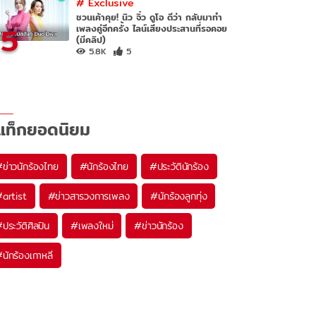
#
Exclusive
ชวนเค้าคุย! นิว จิ๋ว ดูโอ ดีว่า กลับมาทำ
5
เพลงคู่อีกครั้ง ไลน์เสียงประสานที่รอคอย
(มีคลิป)
5.8K
5
แท็กยอดนิยม
#
ข่าวนักร้องไทย
#
นักร้องไทย
#
ประวัตินักร้อง
#
artist
#
ข่าวสารวงการเพลง
#
นักร้องลูกทุ่ง
#
ประวัติศิลปิน
#
เพลงใหม่
#
ข่าวนักร้อง
#
นักร้องเกาหลี