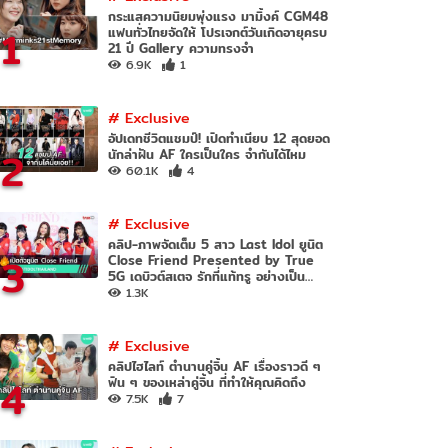
กระแสความนิยมพุ่งแรง มามิ้งค์ CGM48
1
แฟนทั่วไทยจัดให้ โปรเจกต์วันเกิดอายุครบ
21 ปี Gallery ความทรงจำ
6.9K
1
#
Exclusive
อัปเดทชีวิตแชมป์! เปิดทำเนียบ 12 สุดยอด
2
นักล่าฝัน AF ใครเป็นใคร จำกันได้ไหม
60.1K
4
#
Exclusive
คลิป-ภาพจัดเต็ม 5 สาว Last Idol ยูนิต
3
Close Friend Presented by True
5G เดบิวต์สเตจ รักที่แท้ทรู อย่างเป็น
ทางการ
1.3K
#
Exclusive
คลิปไฮไลท์ ตำนานคู่จิ้น AF เรื่องราวดี ๆ
4
ฟิน ๆ ของเหล่าคู่จิ้น ที่ทำให้คุณคิดถึง
7.5K
7