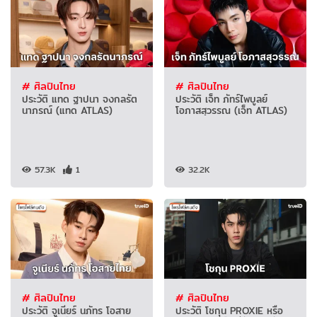
# ศิลปินไทย
# ศิลปินไทย
ประวัติ แทด ฐาปนา จงกลรัต
ประวัติ เจ็ท ภัทร์ไพบูลย์
นาภรณ์ (แทด ATLAS)
โอภาสสุวรรณ (เจ็ท ATLAS)
57.3K
1
32.2K
# ศิลปินไทย
# ศิลปินไทย
ประวัติ จูเนียร์ นภัทร โอสาย
ประวัติ โชกุน PROXIE หรือ