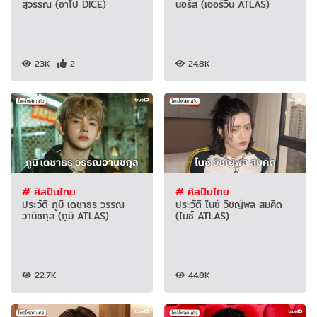
สุวรรณ (อาโป DICE)
นอร์ส (เออร์วิน ATLAS)
23K
2
24.8K
# ศิลปินไทย
# ศิลปินไทย
ประวัติ ภูมิ เดชาธร วรรณ
ประวัติ ไนซ์ วิชญ์พล สมคิด
วานิชกุล (ภูมิ ATLAS)
(ไนซ์ ATLAS)
22.7K
44.8K