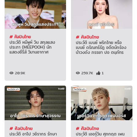
# ศิลปินไทย
# ศิลปินไทย
ประวัติ หมีพูห์ วิน สกุลแสง
ประวัติ เบนซ์ พริกไทย หรือ
ประภา (MEEPOOH) นัก
เบนซ์ ดริณทร์รัฎ อดีตนักร้อง
แสดงซีรีส์ วิมานอากาศ
นำวงดัง ภรรยา ปอ ตนุภัทร
20.9K
259.7K
1
# ศิลปินไทย
# ศิลปินไทย
ประวัติ อาโป วชิรากร รักษา
ประวัติ เออร์วิน ศุภกฤต เพน