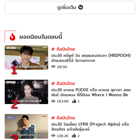
ดูเพิ่มเติม
ยอดนิยมในตอนนี้
#
ศิลปินไทย
ประวัติ หมีพูห์ วิน สกุลแสงประภา (MEEPOOH)
นักแสดงซีรีส์ วิมานอากาศ
1
20.9K
#
ศิลปินไทย
ประวัติ มาเบล PiXXiE หรือ มาเบล สุชาดา สอน
พันธ์ นักแสดง ที่ที่มีเธอ Where I Wanna Be
2
183.8K
1
#
ศิลปินไทย
ประวัติ วิลเลี่ยม LYKN (Project Alpha) หรือ
จักรภัทร แก้วพันธุ์พงษ์
3
136.2K
2