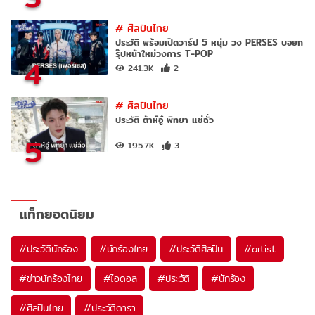
#
ศิลปินไทย
ประวัติ พร้อมเปิดวาร์ป 5 หนุ่ม วง PERSES บอยก
รุ๊ปหน้าใหม่วงการ T-POP
4
241.3K
2
#
ศิลปินไทย
ประวัติ ต้าห์อู๋ พิทยา แซ่ฉั่ว
5
195.7K
3
แท็กยอดนิยม
#
ประวัตินักร้อง
#
นักร้องไทย
#
ประวัติศิลปิน
#
artist
#
ข่าวนักร้องไทย
#
ไอดอล
#
ประวัติ
#
นักร้อง
#
ศิลปินไทย
#
ประวัติดารา