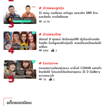
#
ข่าวเพลงลูกทุ่ง
11 เพลง มนต์แคน แก่นคูน เพลงฮิต 100 ล้าน
และอัลบั้ม มาเด้อฝันเอย
3
37.7K
#
ข่าวเพลงไทย
อัปเดท! 9 คุณแม่ นักร้องยุค90 นักร้องล้านตลับ
ในอดีต ถึงมีลูกแต่ยังหุ่นเป๊ะ สวยเซี๊ยะเหมือนเดิมไม่
4
เปลี่ยน
68K
2
#
Exclusive
กระแสความนิยมพุ่งแรง มามิ้งค์ CGM48 แฟนทั่ว
ไทยจัดให้ โปรเจกต์วันเกิดอายุครบ 21 ปี Gallery
5
ความทรงจำ
7K
1
แท็กยอดนิยม