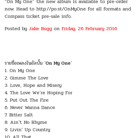
“On My One” the new album is available to pre-order
now. Head to http://po.st/OnMyOne for all formats and
Compass ticket pre-sale info.
Posted by
Jake Bugg
on
Friday, 26 February 2016
รายชื่อเพลงในอัลบั้ม ‘
On My One
‘
1. On My One
2. Gimme The Love
3. Love, Hope and Misery
4. The Love We’re Hoping For
5. Put Out The Fire
6. Never Wanna Dance
7. Bitter Salt
8. Ain’t No Rhyme
9. Livin’ Up Country
10. All That