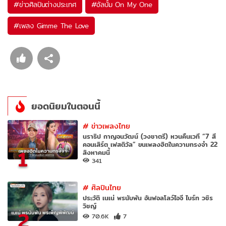
#
ข่าวศิลปินต่างประเทศ
#
อัลบั้ม On My One
#
เพลง Gimme The Love
ยอดนิยมในตอนนี้
#
ข่าวเพลงไทย
นราธิป กาญจนวัฒน์ (วงชาตรี) หวนคืนเวที “7 สี
คอนเสิร์ต เฟสติวัล” ขนเพลงฮิตในความทรงจำ 22
1
สิงหาคมนี้
341
#
ศิลปินไทย
ประวัติ เนเน่ พรนับพัน อันฟอลโลว์ไอจี ไบร์ท วชิร
วิชญ์
2
70.6K
7