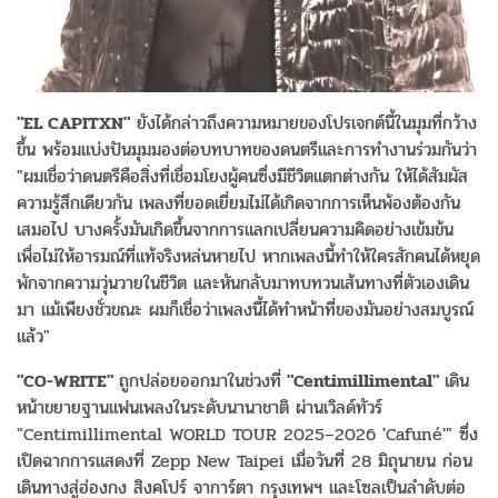
"EL CAPITXN"
ยังได้กล่าวถึงความหมายของโปรเจกต์นี้ในมุมที่กว้าง
ขึ้น พร้อมแบ่งปันมุมมองต่อบทบาทของดนตรีและการทำงานร่วมกันว่า
"ผมเชื่อว่าดนตรีคือสิ่งที่เชื่อมโยงผู้คนซึ่งมีชีวิตแตกต่างกัน ให้ได้สัมผัส
ความรู้สึกเดียวกัน เพลงที่ยอดเยี่ยมไม่ได้เกิดจากการเห็นพ้องต้องกัน
เสมอไป บางครั้งมันเกิดขึ้นจากการแลกเปลี่ยนความคิดอย่างเข้มข้น
เพื่อไม่ให้อารมณ์ที่แท้จริงหล่นหายไป หากเพลงนี้ทำให้ใครสักคนได้หยุด
พักจากความวุ่นวายในชีวิต และหันกลับมาทบทวนเส้นทางที่ตัวเองเดิน
มา แม้เพียงชั่วขณะ ผมก็เชื่อว่าเพลงนี้ได้ทำหน้าที่ของมันอย่างสมบูรณ์
แล้ว"
"CO-WRITE"
ถูกปล่อยออกมาในช่วงที่
"Centimillimental"
เดิน
หน้าขยายฐานแฟนเพลงในระดับนานาชาติ ผ่านเวิลด์ทัวร์
"Centimillimental WORLD TOUR 2025–2026 'Cafuné'" ซึ่ง
เปิดฉากการแสดงที่ Zepp New Taipei เมื่อวันที่ 28 มิถุนายน ก่อน
เดินทางสู่ฮ่องกง สิงคโปร์ จาการ์ตา กรุงเทพฯ และโซลเป็นลำดับต่อ