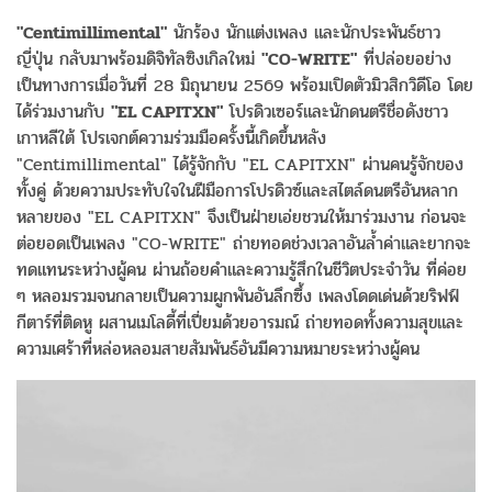
"Centimillimental"
นักร้อง นักแต่งเพลง และนักประพันธ์ชาว
ญี่ปุ่น กลับมาพร้อมดิจิทัลซิงเกิลใหม่
"CO-WRITE"
ที่ปล่อยอย่าง
เป็นทางการเมื่อวันที่ 28 มิถุนายน 2569 พร้อมเปิดตัวมิวสิกวิดีโอ โดย
ได้ร่วมงานกับ
"EL CAPITXN"
โปรดิวเซอร์และนักดนตรีชื่อดังชาว
เกาหลีใต้ โปรเจกต์ความร่วมมือครั้งนี้เกิดขึ้นหลัง
"Centimillimental" ได้รู้จักกับ "EL CAPITXN" ผ่านคนรู้จักของ
ทั้งคู่ ด้วยความประทับใจในฝีมือการโปรดิวซ์และสไตล์ดนตรีอันหลาก
หลายของ "EL CAPITXN" จึงเป็นฝ่ายเอ่ยชวนให้มาร่วมงาน ก่อนจะ
ต่อยอดเป็นเพลง "CO-WRITE" ถ่ายทอดช่วงเวลาอันล้ำค่าและยากจะ
ทดแทนระหว่างผู้คน ผ่านถ้อยคำและความรู้สึกในชีวิตประจำวัน ที่ค่อย
ๆ หลอมรวมจนกลายเป็นความผูกพันอันลึกซึ้ง เพลงโดดเด่นด้วยริฟฟ์
กีตาร์ที่ติดหู ผสานเมโลดี้ที่เปี่ยมด้วยอารมณ์ ถ่ายทอดทั้งความสุขและ
ความเศร้าที่หล่อหลอมสายสัมพันธ์อันมีความหมายระหว่างผู้คน