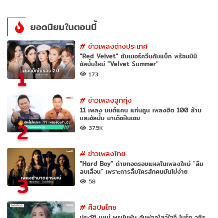
ยอดนิยมในตอนนี้
#
ข่าวเพลงต่างประเทศ
"Red Velvet" ซัมเมอร์ควีนคัมแบ็ก พร้อมมินิ
อัลบั้มใหม่ "Velvet Summer"
1
173
#
ข่าวเพลงลูกทุ่ง
11 เพลง มนต์แคน แก่นคูน เพลงฮิต 100 ล้าน
และอัลบั้ม มาเด้อฝันเอย
2
37.5K
#
ข่าวเพลงไทย
"Hard Boy" ถ่ายทอดรอยแผลในเพลงใหม่ "ลืม
ลบเลือน" เพราะการลืมใครสักคนมันไม่ง่าย
3
58
#
ศิลปินไทย
ประวัติ เนเน่ พรนับพัน อันฟอลโลว์ไอจี ไบร์ท วชิร