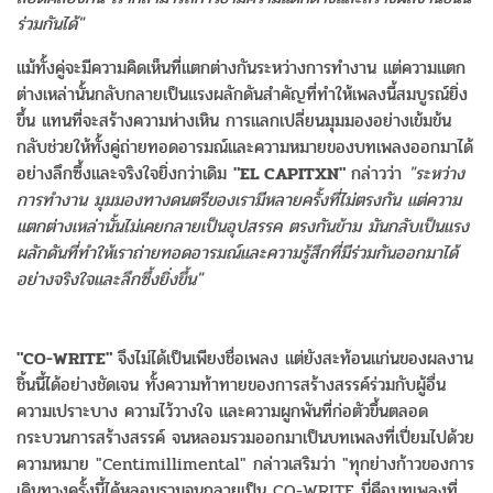
ร่วมกันได้"
แม้ทั้งคู่จะมีความคิดเห็นที่แตกต่างกันระหว่างการทำงาน แต่ความแตก
ต่างเหล่านั้นกลับกลายเป็นแรงผลักดันสำคัญที่ทำให้เพลงนี้สมบูรณ์ยิ่ง
ขึ้น แทนที่จะสร้างความห่างเหิน การแลกเปลี่ยนมุมมองอย่างเข้มข้น
กลับช่วยให้ทั้งคู่ถ่ายทอดอารมณ์และความหมายของบทเพลงออกมาได้
อย่างลึกซึ้งและจริงใจยิ่งกว่าเดิม
"EL CAPITXN"
กล่าวว่า
"ระหว่าง
การทำงาน มุมมองทางดนตรีของเรามีหลายครั้งที่ไม่ตรงกัน แต่ความ
แตกต่างเหล่านั้นไม่เคยกลายเป็นอุปสรรค ตรงกันข้าม มันกลับเป็นแรง
ผลักดันที่ทำให้เราถ่ายทอดอารมณ์และความรู้สึกที่มีร่วมกันออกมาได้
อย่างจริงใจและลึกซึ้งยิ่งขึ้น"
"CO-WRITE"
จึงไม่ได้เป็นเพียงชื่อเพลง แต่ยังสะท้อนแก่นของผลงาน
ชิ้นนี้ได้อย่างชัดเจน ทั้งความท้าทายของการสร้างสรรค์ร่วมกับผู้อื่น
ความเปราะบาง ความไว้วางใจ และความผูกพันที่ก่อตัวขึ้นตลอด
กระบวนการสร้างสรรค์ จนหลอมรวมออกมาเป็นบทเพลงที่เปี่ยมไปด้วย
ความหมาย "Centimillimental" กล่าวเสริมว่า "ทุกย่างก้าวของการ
เดินทางครั้งนี้ได้หลอมรวมจนกลายเป็น CO-WRITE นี่คือบทเพลงที่