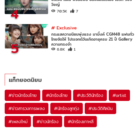
วิชญ์
4
70.5K
7
#
Exclusive
กระแสความนิยมพุ่งแรง มามิ้งค์ CGM48 แฟนทั่ว
ไทยจัดให้ โปรเจกต์วันเกิดอายุครบ 21 ปี Gallery
5
ความทรงจำ
6.8K
1
แท็กยอดนิยม
#
ข่าวนักร้องไทย
#
นักร้องไทย
#
ประวัตินักร้อง
#
artist
#
ข่าวสารวงการเพลง
#
นักร้องลูกทุ่ง
#
ประวัติศิลปิน
#
เพลงใหม่
#
ข่าวนักร้อง
#
นักร้องเกาหลี