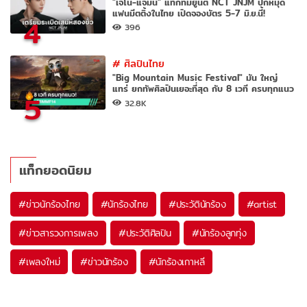
"เจโน่-แจมิน" แท็กทีมยูนิต NCT JNJM ปักหมุด
แฟนมีตติ้งในไทย เปิดจองบัตร 5-7 มิ.ย.นี้!
4
396
#
ศิลปินไทย
"Big Mountain Music Festival" มัน ใหญ่
แทร่ ยกทัพศิลปินเยอะที่สุด กับ 8 เวที ครบทุกแนว
5
32.8K
แท็กยอดนิยม
#
ข่าวนักร้องไทย
#
นักร้องไทย
#
ประวัตินักร้อง
#
artist
#
ข่าวสารวงการเพลง
#
ประวัติศิลปิน
#
นักร้องลูกทุ่ง
#
เพลงใหม่
#
ข่าวนักร้อง
#
นักร้องเกาหลี