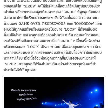
ต่างจาก Official Audio แบบไม่ธรรมดา ถือเป็นอีกหนึ่งโมเมนต์ที่ผู้
ชมคอนเสิร์ต "SIRUP" จะได้สัมผัสแค่ที่คอนเสิร์ตเต็มรูปแบบของเขา
เท่านั้น! หลังจากเพลงสนุกเซ็ตแรกจบลง "SIRUP" ก็พูดคุยกับแฟน
ด้วยภาษาไทยที่เตรียมมาจนแฟน ๆ เชียร์กันสนั่นฮอลล์ ก่อนตามมา
ด้วยเพลง GAME OVER, RENDEZVOUS และ TOMORROW ก่อน
จะขอให้ทุกคนเตรียมร้องเพลงต่อไปอย่าง "LOOP" ที่เรียกเสียงเฮ
ตั้งแต่อินโทร และพาทุกคนร้องคลอไปตาม ๆ กัน ก่อนจะมีการเฉลย
เซอร์ไพรส์ที่เหนือความคาดหมาย เมื่อ "SIRUP" เปลี่ยนเนื้อร้องช่วง
บริดจ์ของเพลง "LOOP" เป็นภาษาไทย เพื่อขอบคุณแฟน ๆ ชาวไทย
และการเปลี่ยนบรรยากาศฮอลล์คอนเสิร์ต ให้เป็นห้องคาราโอเกะแบบ
ประสานเสียง เมื่อเนื้อร้องท่อนฮุคปรากฏขึ้นบนจอของงานขณะที่
"SIRUP" ชวนทุกคนให้ร้องไปตามกัน สร้างช่วงเวลาสุดพิเศษที่น่า
ประทับใจให้กับทุกคน!