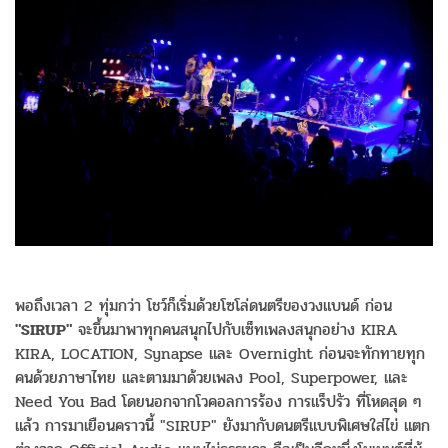
พอถึงเวลา 2 ทุ่มกว่า โชว์ก็เริ่มด้วยโซโล่ดนตรีของวงแบนด์ ก่อน
"SIRUP"
จะขึ้นมาพาทุกคนสนุกไปกับเซ็ทเพลงสนุกอย่าง KIRA
KIRA, LOCATION, Synapse และ Overnight ก่อนจะทักทายทุก
คนด้วยภาษาไทย และตามมาด้วยเพลง Pool, Superpower, และ
Need You Bad โดยนอกจากโวคอลการร้อง การแร็ปรัว ที่โหดสุด ๆ
แล้ว การมาเยือนคราวนี้ "SIRUP" ยังมากับดนตรีแบบพิเศษใส่ไข่ แตก