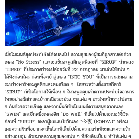
เมื่อโมเมนต์สุดประทับใจได้จบลงไป ความสุขของผู้ชมก็ถูกสานต่อด้วย
เพลง "No Stress" และเซสชั่นอะคูสติกสุดพิเศษที่
"SIRUP"
นำเพลง
"TIRED" ที่ประกาศว่าจะปล่อยวันที่ 22 กรกฎาคม มาเล่นให้แฟน ๆ
ได้ฟังก่อนใคร ก่อนที่จะเข้าสู่เพลง "INTO YOU" ที่เป็นการผสมผสาน
ระหว่างพาร์ทอะคูสติกและดนตรีสด ๆ โดยระหว่างตั้งสายกีตาร์
"SIRUP" ก็เปิดโอกาสให้เพื่อน ๆ ในวงพูดคุยเล่าความประทับใจอาหาร
ไทยอย่างผัดไทและข้าวเหนียวมะม่วง จนแฟน ๆ ชาวไทยหัวเราะไปตาม
ๆ กันด้วยความเอ็นดู และจากนั้นก็เป็นโมเมนต์ความสนุกจากเพลง
"SWIM" และอีกหนึ่งเพลงฮิต "Do Well" ที่เต็มไปด้วยเอเนอร์จี้เริ่ด
ก่อนที่ "SIRUP" จะลาผู้ชมและโชว์เพลง "今夜 (KONYA)" พร้อม
เผยความฝันที่อยากจะเห็นโลกที่เต็มไปด้วยความเท่าเทียมและความรัก
อย่างอบอุ่น ด้วยมวลความสุขของแฟน ๆ ที่ยังเต็มเปี่ยม ทำให้แฟน ๆ