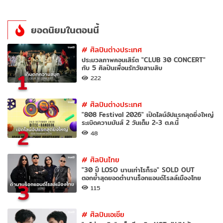
ยอดนิยมในตอนนี้
#
ศิลปินต่างประเทศ
ประมวลภาพคอนเสิร์ต "CLUB 30 CONCERT"
กับ 5 ศิลปินเพื่อนรักวัยสามสิบ
1
222
#
ศิลปินต่างประเทศ
"808 Festival 2026" เปิดไลน์อัปแรกสุดยิ่งใหญ่
ระเบิดความมันส์ 2 วันเต็ม 2-3 ต.ค.นี้
2
48
#
ศิลปินไทย
"30 ปี LOSO นานเท่าไรก็รอ" SOLD OUT
ตอกย้ำสุดยอดตำนานร็อกแอนด์โรลล์เมืองไทย
3
115
#
ศิลปินเอเชีย