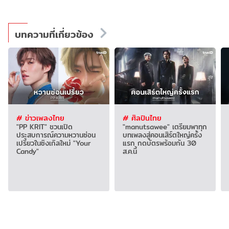
บทความที่เกี่ยวข้อง
# ข่าวเพลงไทย
# ศิลปินไทย
"PP KRIT" ชวนเปิด
"manutsawee" เตรียมพาทุก
ประสบการณ์ความหวานซ่อน
บทเพลงสู่คอนเสิร์ตใหญ่ครั้ง
เปรี้ยวในซิงเกิลใหม่ "Your
แรก กดบัตรพร้อมกัน 30
Candy"
ส.ค.นี้