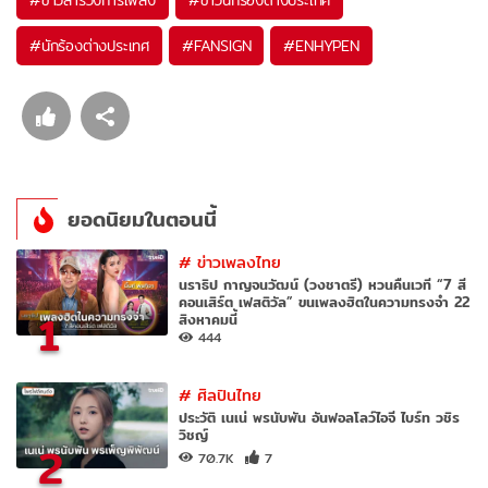
#
ข่าวสารวงการเพลง
#
ข่าวนักร้องต่างประเทศ
#
นักร้องต่างประเทศ
#
FANSIGN
#
ENHYPEN
ยอดนิยมในตอนนี้
#
ข่าวเพลงไทย
นราธิป กาญจนวัฒน์ (วงชาตรี) หวนคืนเวที “7 สี
คอนเสิร์ต เฟสติวัล” ขนเพลงฮิตในความทรงจำ 22
1
สิงหาคมนี้
444
#
ศิลปินไทย
ประวัติ เนเน่ พรนับพัน อันฟอลโลว์ไอจี ไบร์ท วชิร
วิชญ์
2
70.7K
7