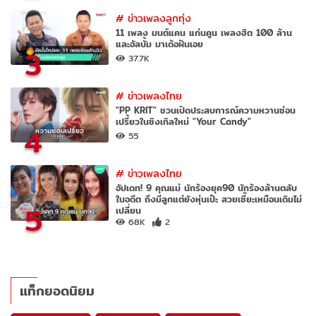
#
ข่าวเพลงลูกทุ่ง
11 เพลง มนต์แคน แก่นคูน เพลงฮิต 100 ล้าน
และอัลบั้ม มาเด้อฝันเอย
3
37.7K
#
ข่าวเพลงไทย
"PP KRIT" ชวนเปิดประสบการณ์ความหวานซ่อน
เปรี้ยวในซิงเกิลใหม่ "Your Candy"
4
55
#
ข่าวเพลงไทย
อัปเดท! 9 คุณแม่ นักร้องยุค90 นักร้องล้านตลับ
ในอดีต ถึงมีลูกแต่ยังหุ่นเป๊ะ สวยเซี๊ยะเหมือนเดิมไม่
5
เปลี่ยน
68K
2
แท็กยอดนิยม