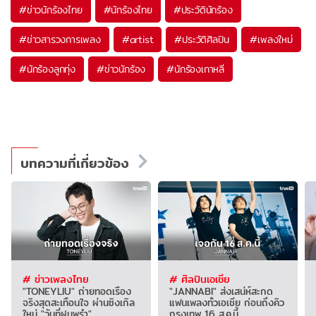
#
ข่าวนักร้องไทย
#
นักร้องไทย
#
ประวัตินักร้อง
#
ข่าวสารวงการเพลง
#
artist
#
ประวัติศิลปิน
#
เพลงใหม่
#
นักร้องลูกทุ่ง
#
ข่าวนักร้อง
#
นักร้องเกาหลี
บทความที่เกี่ยวข้อง
# ข่าวเพลงไทย
# ศิลปินเอเชีย
"TONEYLIU" ถ่ายทอดเรื่อง
"JANNABI" ส่งเสน่ห์สะกด
จริงสุดสะเทือนใจ ผ่านซิงเกิล
แฟนเพลงทั่วเอเชีย ก่อนถึงคิว
ใหม่ "วันที่ฝนพรำ"
กรุงเทพ 16 ส.ค.นี้