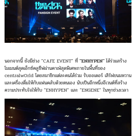
นอกจากนี้ ยังมีช่วง "CAFE EVENT" ที่
"ENHYPEN"
ได้ร่วมสร้าง
โมเมนต์สุดเอ็กซ์คลูซีฟผ่านคาเฟ่สุดพิเศษภายในพื้นที่ของ
centralwOrld โดยสมาชิกแต่ละคนได้ร่วม รับออเดอร์ เสิร์ฟขนมหวาน
และเครื่องดื่มให้กับแฟนคลับด้วยตนเอง นับเป็นอีกหนึ่งอีเวนต์ที่สร้าง
ความประทับใจให้กับ "ENHYPEN" และ "ENGENE" ในทุกช่วงเวลา