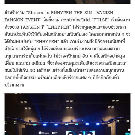
สำหรับงาน "Shopee x ENHYPEN THE SIN : VANISH
FANSIGN EVENT" จัดขึ้น ณ centralwOrld "PULSE" เริ่มต้นงาน
ด้วยช่วง FANSIGN ที่ "ENHYPEN" ได้ร่วมพูดคุยและมอบช่วงเวลา
อันน่าประทับใจให้กับแฟนคลับอย่างเป็นกันเอง โดยนอกจากแฟน ๆ จะ
ได้ร่วมพบปะกับ "ENHYPEN" แล้ว ภายในงานยังมีกิจกรรมพิเศษที่
เปิดโอกาสให้หนุ่ม ๆ ได้ร่วมเล่นเกมและสร้างบรรยากาศแห่งความ
สนุกสนานร่วมกับแฟนคลับ ไม่ว่าจะเป็นเกม อ๊บ ๆ เสียงเป๊ะอย่าหลุด
เพี้ยน และเกม เดซิเบล ที่จะต้องควบคุมระดับเสียงระหว่างเปิดและเท
ขนมไม่ให้เกิน 90 เดซิเบล สร้างทั้งเสียงหัวเราะและความสนุกสนาน
ตลอดทั้งกิจกรรม พร้อมกับเสียงเชียร์จากแฟน ๆ ที่ดังกึกก้องทั่ว
บริเวณงาน