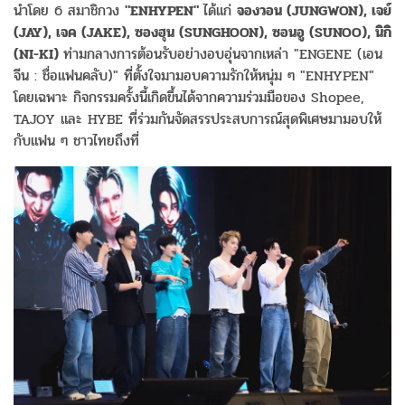
นำโดย 6 สมาชิกวง
"ENHYPEN"
ได้แก่
จองวอน (JUNGWON), เจย์
(JAY), เจค (JAKE), ซองฮุน (SUNGHOON), ซอนอู (SUNOO), นิกิ
(NI-KI)
ท่ามกลางการต้อนรับอย่างอบอุ่นจากเหล่า "ENGENE (เอน
จีน : ชื่อแฟนคลับ)" ที่ตั้งใจมามอบความรักให้หนุ่ม ๆ "ENHYPEN"
โดยเฉพาะ กิจกรรมครั้งนี้เกิดขึ้นได้จากความร่วมมือของ Shopee,
TAJOY และ HYBE ที่ร่วมกันจัดสรรประสบการณ์สุดพิเศษมามอบให้
กับแฟน ๆ ชาวไทยถึงที่