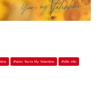
tine
#
เพลง You’re My Valentine
#
อลิซ อลิน