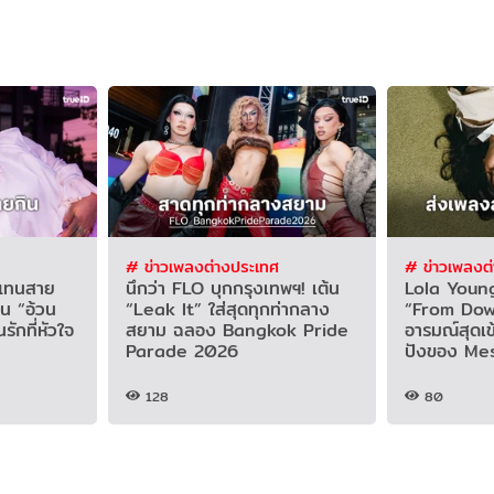
# ข่าวเพลงต่างประเทศ
# ข่าวเพลงต
วแทนสาย
นึกว่า FLO บุกกรุงเทพฯ! เต้น
Lola Young
ใน “อ้วน
“Leak It” ใส่สุดทุกท่ากลาง
“From Dow
ักที่หัวใจ
สยาม ฉลอง Bangkok Pride
อารมณ์สุดเ
Parade 2026
ปังของ Me
128
80