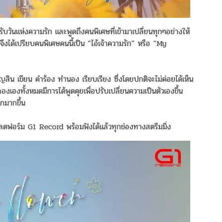
ั
บวันแห่งความรัก และพูดถึงคนพิเศษที่เข้ามาเปลี่ยนทุกๆอย่
างให้
งได้เปรียบคนพิเศษคนนี้เป็น “ไอ้เจ้าความรัก” หรือ “My
ิน เขียน คำร้อง ทำนอง เรียบเรียง ซึ่งโดยปกติจะไม่ค่อยได้เห็
น
ลองเองทั้งหมดมี
การได้พูดคุยเพื่อปรับเปลี่
ยนความเป็นตัวเองขึ้น
กมากขึ้น
ตฟอร์ม G1 Record พร้อมฟังได้แล้วทุกช่องทางสตรี
มมิ่ง