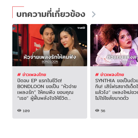
บทความที่เกี่ยวข้อง
# ข่าวเพลงไทย
# ข่าวเพลงไทย
ปิดจบ EP แรกในชีวิต!
SYNTHIA ขอเป็นตั
BONDLOON ขอเป็น “หัวจ่าย
กิน! เสิร์ฟรสชาติเด็ด
เพลงรัก” ให้คนฟัง ขอบคุณ
แล้วไง” เพลงใหม่ชวนร
“เธอ” ผู้ฟื้นพลังใจให้ชีวิต
ไม่ใช่ไซส์ขนาดตัว
สวยงาม
109
56