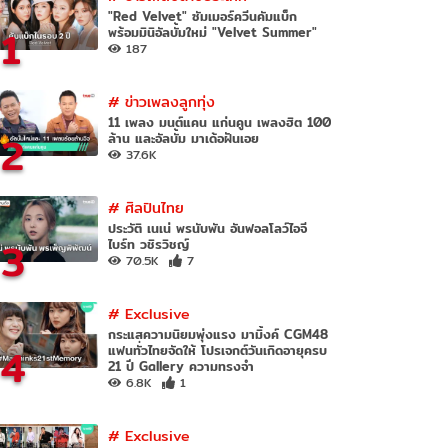
"Red Velvet" ซัมเมอร์ควีนคัมแบ็ก
1
พร้อมมินิอัลบั้มใหม่ "Velvet Summer"
187
#
ข่าวเพลงลูกทุ่ง
11 เพลง มนต์แคน แก่นคูน เพลงฮิต 100
2
ล้าน และอัลบั้ม มาเด้อฝันเอย
37.6K
#
ศิลปินไทย
ประวัติ เนเน่ พรนับพัน อันฟอลโลว์ไอจี
3
ไบร์ท วชิรวิชญ์
70.5K
7
#
Exclusive
กระแสความนิยมพุ่งแรง มามิ้งค์ CGM48
4
แฟนทั่วไทยจัดให้ โปรเจกต์วันเกิดอายุครบ
21 ปี Gallery ความทรงจำ
6.8K
1
#
Exclusive