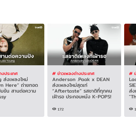
่างประเทศ
# ข่าวเพลงต่างประเทศ
# ข
 ส่งเพลงใหม่
Anderson .Paak x DEAN
La
n Here” ถ่ายทอด
ส่งเพลงใหม่สุดเท่
SI
ข้มข้น สานต่อความ
“Aftertaste” รสชาติที่ทุกคน
ส่
ssy
เฝ้ารอ ประกอบหนัง K-POPS!
"T
172