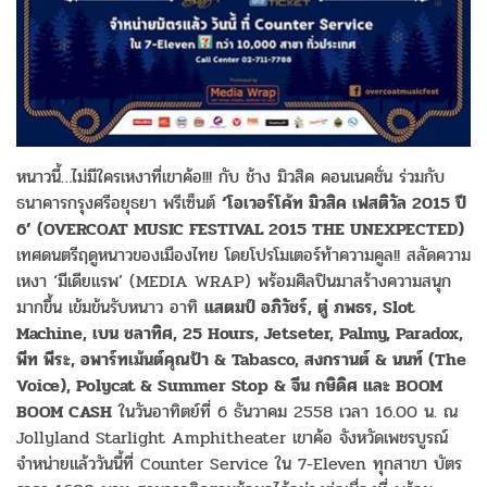
หนาวนี้…ไม่มีใครเหงาที่เขาค้อ!!! กับ ช้าง มิวสิค คอนเนคชั่น ร่วมกับ
ธนาคารกรุงศรีอยุธยา พรีเซ็นต์
‘โอเวอร์โค้ท มิวสิค เฟสติวัล 2015 ปี
6’ (OVERCOAT MUSIC FESTIVAL 2015 THE UNEXPECTED)
เทศดนตรีฤดูหนาวของเมืองไทย โดยโปรโมเตอร์ท้าความคูล!! สลัดความ
เหงา ‘มีเดียแรพ’ (MEDIA WRAP) พร้อมศิลปินมาสร้างความสนุก
มากขึ้น เข้มข้นรับหนาว อาทิ
แสตมป์ อภิวัชร์, ตู่ ภพธร, Slot
Machine, เบน ชลาทิศ, 25 Hours, Jetseter, Palmy, Paradox,
พีท พีระ, อพาร์ทเม้นต์คุณป้า & Tabasco, สงกรานต์ & นนท์ (The
Voice), Polycat & Summer Stop & จีน กษิดิศ และ BOOM
BOOM CASH
ในวันอาทิตย์ที่ 6 ธันวาคม 2558 เวลา 16.00 น. ณ
Jollyland Starlight Amphitheater เขาค้อ จังหวัดเพชรบูรณ์
จำหน่ายแล้ววันนี้ที่ Counter Service ใน 7-Eleven ทุกสาขา บัตร