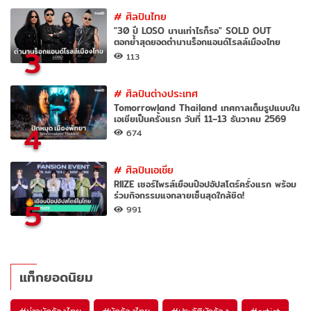
#
ศิลปินไทย
"30 ปี LOSO นานเท่าไรก็รอ" SOLD OUT
ตอกย้ำสุดยอดตำนานร็อกแอนด์โรลล์เมืองไทย
3
113
#
ศิลปินต่างประเทศ
Tomorrowland Thailand เทศกาลเต็มรูปแบบใน
เอเชียเป็นครั้งแรก วันที่ 11–13 ธันวาคม 2569
4
674
#
ศิลปินเอเชีย
RIIZE เซอร์ไพรส์เยือนป๊อปอัปสโตร์ครั้งแรก พร้อม
ร่วมกิจกรรมแจกลายเซ็นสุดใกล้ชิด!
5
991
แท็กยอดนิยม