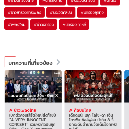
#
ข่าวนักร้องไทย
#
นักร้องไทย
#
ประวัตินักร้อง
#
artist
#
ข่าวสารวงการเพลง
#
ประวัติศิลปิน
#
นักร้องลูกทุ่ง
#
เพลงใหม่
#
ข่าวนักร้อง
#
นักร้องเกาหลี
บทความที่เกี่ยวข้อง
# ข่าวเพลงไทย
# ศิลปินไทย
เปิดตัวคอนเสิร์ตใหญ่ส่งท้ายปี
เดือดแน่! เสก โลโซ-ดา เอ็น
“A VERY INNOCENT
โดรฟิน-ซิลลี่ฟูลส์ นำทีม 8 ร็
CONCERT” รวมพลศิลปินยุค
อกระดับตำนานจัดเต็มร็อกเฟส