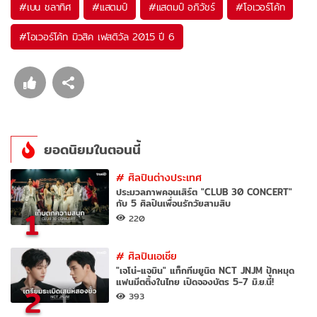
#
เบน ชลาทิศ
#
แสตมป์
#
แสตมป์ อภิวัชร์
#
โอเวอร์โค้ท
#
โอเวอร์โค้ท มิวสิค เฟสติวัล 2015 ปี 6
ยอดนิยมในตอนนี้
#
ศิลปินต่างประเทศ
ประมวลภาพคอนเสิร์ต "CLUB 30 CONCERT"
กับ 5 ศิลปินเพื่อนรักวัยสามสิบ
1
220
#
ศิลปินเอเชีย
"เจโน่-แจมิน" แท็กทีมยูนิต NCT JNJM ปักหมุด
แฟนมีตติ้งในไทย เปิดจองบัตร 5-7 มิ.ย.นี้!
2
393