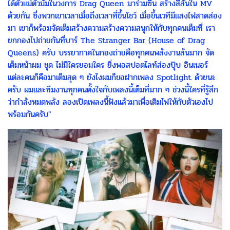
ได้ตัวแม่ตัวมัมในวงการ Drag Queen มาร่วมซีน สร้างสีสันใน MV
ด้วยกัน ซึ่งพวกเขาเวลาเมื่อถึงเวลาที่ขึ้นโชว์ เมื่อขึ้นเวทีมีแสงไฟสาดส่อง
มา เขาก็พร้อมจัดเต็มสร้างความสร้างความสนุกให้กับทุกคนเต็มที่ เรา
ยกกองไปถ่ายกันที่บาร์ The Stranger Bar (House of Drag
Queens) ครับ บรรยากาศในกองถ่ายคือทุกคนพลังงานล้นมาก จัด
เต็มหน้าผม ชุด ไม่มีใครยอมใคร ยิ่งพอสปอตไลท์ส่องปุ๊บ อินเนอร์
แต่ละคนก็คือมาเต็มสุด ๆ ยังไงผมก็ขอฝากเพลง Spotlight ด้วยนะ
ครับ ผมและทีมงานทุกคนตั้งใจกับเพลงนี้เต็มที่มาก ๆ ช่วงนี้ใครที่รู้สึก
ว่ากำลังหมดพลัง ลองเปิดเพลงนี้ฟังแล้วมาเพื่อเติมไฟให้กับตัวเองไป
พร้อมกันครับ"