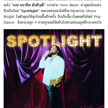
พลัง
"เบน ชลาทิศ ตันติวุฒิ"
จากค่าย Tero Music ล่าสุดพร้อมส่ง
ซิงเกิลใหม่
"Spotlight"
เพลงแห่งแสงไฟที่จะปลุกความ Shine
Bright ในตัวคุณให้ลุกโชนขึ้นอีกครั้ง ซิงเกิลนี้มาในดนตรีสไตล์ Pop
Dance จังหวะสนุก ๆ ชวนทุกคนให้ขยับไปตามท่อนฮุคที่กระแทกใจ