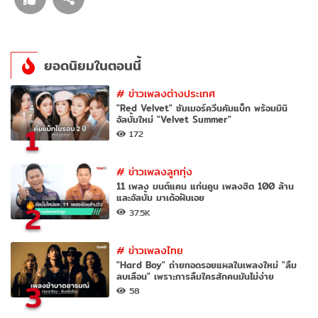
ยอดนิยมในตอนนี้
#
ข่าวเพลงต่างประเทศ
"Red Velvet" ซัมเมอร์ควีนคัมแบ็ก พร้อมมินิ
อัลบั้มใหม่ "Velvet Summer"
1
172
#
ข่าวเพลงลูกทุ่ง
11 เพลง มนต์แคน แก่นคูน เพลงฮิต 100 ล้าน
และอัลบั้ม มาเด้อฝันเอย
2
37.5K
#
ข่าวเพลงไทย
"Hard Boy" ถ่ายทอดรอยแผลในเพลงใหม่ "ลืม
ลบเลือน" เพราะการลืมใครสักคนมันไม่ง่าย
3
58