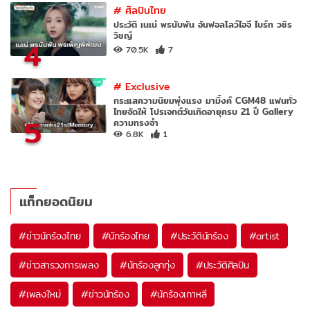
#
ศิลปินไทย
ประวัติ เนเน่ พรนับพัน อันฟอลโลว์ไอจี ไบร์ท วชิร
วิชญ์
4
70.5K
7
#
Exclusive
กระแสความนิยมพุ่งแรง มามิ้งค์ CGM48 แฟนทั่ว
ไทยจัดให้ โปรเจกต์วันเกิดอายุครบ 21 ปี Gallery
5
ความทรงจำ
6.8K
1
แท็กยอดนิยม
#
ข่าวนักร้องไทย
#
นักร้องไทย
#
ประวัตินักร้อง
#
artist
#
ข่าวสารวงการเพลง
#
นักร้องลูกทุ่ง
#
ประวัติศิลปิน
#
เพลงใหม่
#
ข่าวนักร้อง
#
นักร้องเกาหลี