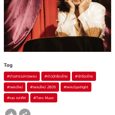
Tag
#
ข่าวสารวงการเพลง
#
ข่าวนักร้องไทย
#
นักร้องไทย
#
เพลงใหม่
#
เพลงใหม่ 2026
#
เพลงSpotlight
#
เบน ชลาทิศ
#
Tero Music