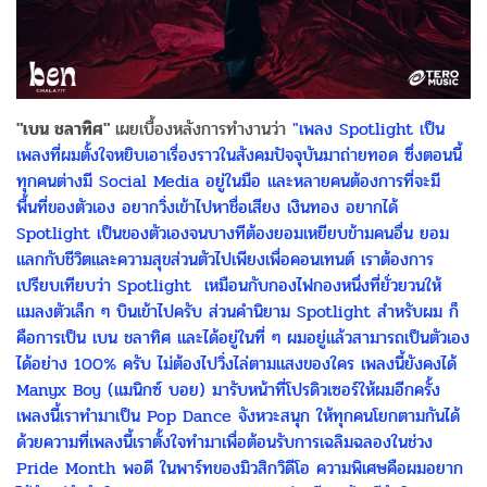
"เบน ชลาทิศ"
เผยเบื้องหลังการทำงานว่า
"เพลง Spotlight เป็น
เพลงที่ผมตั้งใจหยิบเอาเรื่องราวในสังคมปัจจุบันมาถ่ายทอด ซึ่งตอนนี้
ทุกคนต่างมี Social Media อยู่ในมือ และหลายคนต้องการที่จะมี
พื้นที่ของตัวเอง อยากวิ่งเข้าไปหาชื่อเสียง เงินทอง อยากได้
Spotlight เป็นของตัวเองจนบางทีต้องยอมเหยียบข้ามคนอื่น ยอม
แลกกับชีวิตและความสุขส่วนตัวไปเพียงเพื่อคอนเทนต์ เราต้องการ
เปรียบเทียบว่า Spotlight เหมือนกับกองไฟกองหนึ่งที่ยั่วยวนให้
แมลงตัวเล็ก ๆ บินเข้าไปครับ ส่วนคำนิยาม Spotlight สำหรับผม ก็
คือการเป็น เบน ชลาทิศ และได้อยู่ในที่ ๆ ผมอยู่แล้วสามารถเป็นตัวเอง
ได้อย่าง 100% ครับ ไม่ต้องไปวิ่งไล่ตามแสงของใคร เพลงนี้ยังคงได้
Manyx Boy (แมนิกซ์ บอย) มารับหน้าที่โปรดิวเซอร์ให้ผมอีกครั้ง
เพลงนี้เราทำมาเป็น Pop Dance จังหวะสนุก ให้ทุกคนโยกตามกันได้
ด้วยความที่เพลงนี้เราตั้งใจทำมาเพื่อต้อนรับการเฉลิมฉลองในช่วง
Pride Month พอดี ในพาร์ทของมิวสิกวิดีโอ ความพิเศษคือผมอยาก