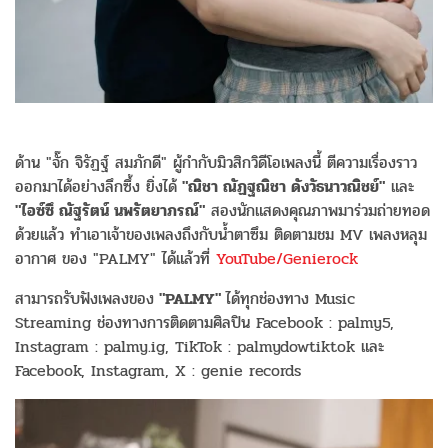
ด้าน "จั๊ก จิรัฏฐ์ สมภักดี" ผู้กำกับมิวสิกวิดีโอเพลงนี้ ตีความเรื่องราว
ออกมาได้อย่างลึกซึ้ง ยิ่งได้
"ณิชา ณัฏฐณิชา ดังวัธนาวณิชย์"
และ
"ไอซ์ซึ ณัฐรัตน์ นพรัตยาภรณ์"
สองนักแสดงคุณภาพมาร่วมถ่ายทอด
ด้วยเเล้ว ทำเอาเจ้าของเพลงถึงกับน้ำตาซึม ติดตามชม MV เพลงหลุม
อากาศ ของ "PALMY" ได้แล้วที่
YouTube/Genierock
สามารถรับฟังเพลงของ
"PALMY"
ได้ทุกช่องทาง Music
Streaming ช่องทางการติดตามศิลปิน Facebook : palmy5,
Instagram : palmy.ig, TikTok : palmydowtiktok และ
Facebook, Instagram, X : genie records