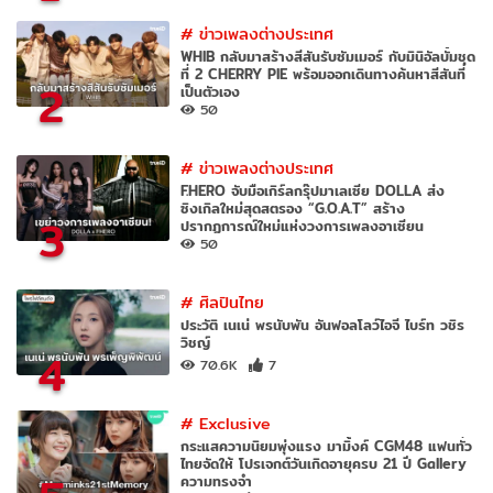
#
ข่าวเพลงต่างประเทศ
WHIB กลับมาสร้างสีสันรับซัมเมอร์ กับมินิอัลบั้มชุด
ที่ 2 CHERRY PIE พร้อมออกเดินทางค้นหาสีสันที่
2
เป็นตัวเอง
50
#
ข่าวเพลงต่างประเทศ
F.HERO จับมือเกิร์ลกรุ๊ปมาเลเซีย DOLLA ส่ง
ซิงเกิลใหม่สุดสตรอง “G.O.A.T” สร้าง
3
ปรากฏการณ์ใหม่แห่งวงการเพลงอาเซียน
50
#
ศิลปินไทย
ประวัติ เนเน่ พรนับพัน อันฟอลโลว์ไอจี ไบร์ท วชิร
วิชญ์
4
70.6K
7
#
Exclusive
กระแสความนิยมพุ่งแรง มามิ้งค์ CGM48 แฟนทั่ว
ไทยจัดให้ โปรเจกต์วันเกิดอายุครบ 21 ปี Gallery
ความทรงจำ