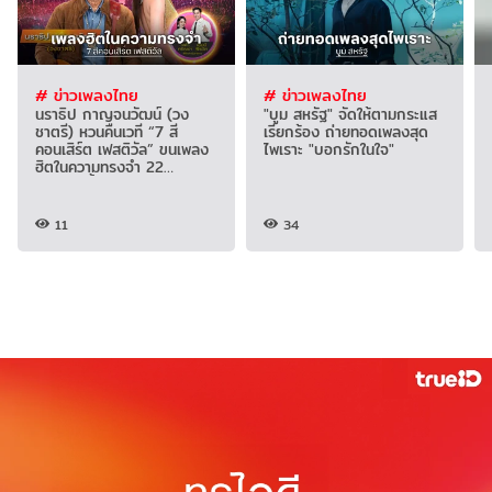
# ข่าวเพลงไทย
# ข่าวเพลงไทย
นราธิป กาญจนวัฒน์ (วง
"บูม สหรัฐ" จัดให้ตามกระแส
ชาตรี) หวนคืนเวที “7 สี
เรียกร้อง ถ่ายทอดเพลงสุด
คอนเสิร์ต เฟสติวัล” ขนเพลง
ไพเราะ "บอกรักในใจ"
ฮิตในความทรงจำ 22
สิงหาคมนี้
11
34