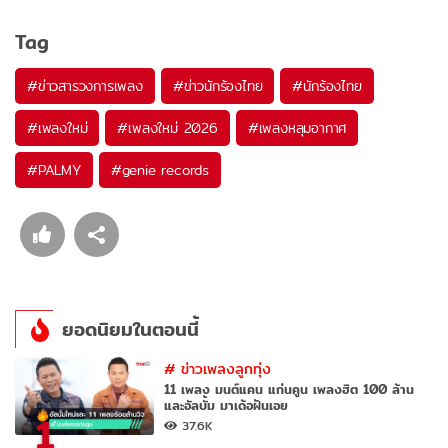
Tag
#
ข่าวสารวงการเพลง
#
ข่าวนักร้องไทย
#
นักร้องไทย
#
เพลงใหม่
#
เพลงใหม่ 2026
#
เพลงหลุมอากาศ
#
PALMY
#
genie records
ยอดนิยมในตอนนี้
#
ข่าวเพลงลูกทุ่ง
11 เพลง มนต์แคน แก่นคูน เพลงฮิต 100 ล้าน
และอัลบั้ม มาเด้อฝันเอย
1
37.6K