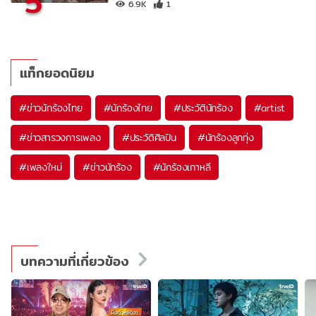
5
6.9K
1
แท็กยอดนิยม
#
ข่าวนักร้องไทย
#
นักร้องไทย
#
ประวัตินักร้อง
#
artist
#
ข่าวสารวงการเพลง
#
ประวัติศิลปิน
#
นักร้องลูกทุ่ง
#
เพลงใหม่
#
ข่าวนักร้อง
#
นักร้องเกาหลี
บทความที่เกี่ยวข้อง