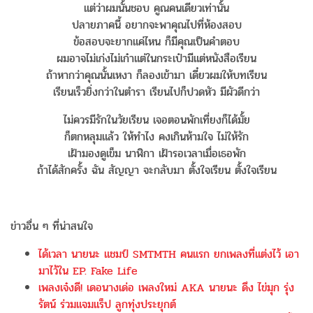
แต่ว่าผมนั้นชอบ คูณคนเดียวเท่านั้น
ปลายภาคนี้ อยากจะพาคุณไปที่ห้องสอบ
ข้อสอบจะยากแค่ไหน ก็มีคุณเป็นคำตอบ
ผมอาจไม่เก่งไม่เก๋าแต่ในกระเป๋ามีแต่หนังสือเรียน
ถ้าหากว่าคุณนั้นเหงา ก็ลองเข้ามา เดี๋ยวผมให้บทเรียน
เรียนเร็วยิ่งกว่าในตำรา เรียนไปก็ปวดหัว มีผัวดีกว่า
ไม่ควรมีรักในวัยเรียน เจอตอนพักเที่ยงก็ได้มั้ย
ก็ตกหลุมแล้ว ให้ทำไง คงเกินห้ามใจ ไม่ให้รัก
เฝ้ามองดูเข็ม นาฬิกา เฝ้ารอเวลาเมื่อเธอพัก
ถ้าได้สักครั้ง ฉัน สัญญา จะกลับมา ตั้งใจเรียน ตั้งใจเรียน
ข่าวอื่น ๆ ที่น่าสนใจ
ได้เวลา นายนะ แชมป์ SMTMTH คนแรก ยกเพลงที่แต่งไว้ เอา
มาไว้ใน EP. Fake Life
เพลงเจ๋งดี! เดอนางเด่อ เพลงใหม่ AKA นายนะ ดึง ไข่มุก รุ่ง
รัตน์ ร่วมแจมแร็ป ลูกทุ่งประยุกต์