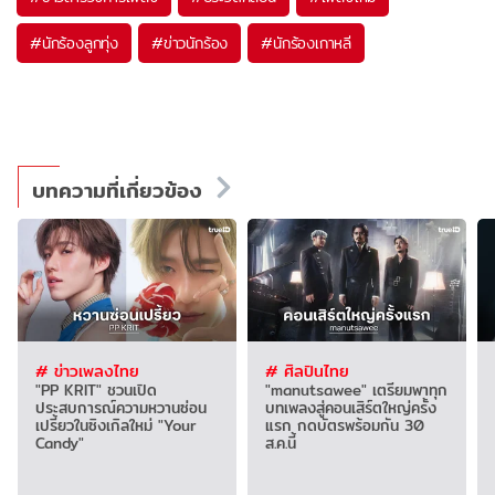
#
นักร้องลูกทุ่ง
#
ข่าวนักร้อง
#
นักร้องเกาหลี
บทความที่เกี่ยวข้อง
# ข่าวเพลงไทย
# ศิลปินไทย
"PP KRIT" ชวนเปิด
"manutsawee" เตรียมพาทุก
ประสบการณ์ความหวานซ่อน
บทเพลงสู่คอนเสิร์ตใหญ่ครั้ง
เปรี้ยวในซิงเกิลใหม่ "Your
แรก กดบัตรพร้อมกัน 30
Candy"
ส.ค.นี้