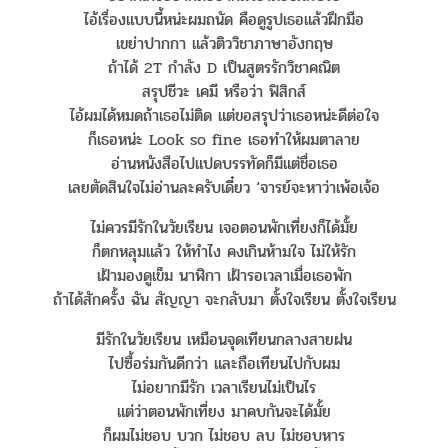
ไอ้เรื่องแบบนี้หน่ะผมถนัด คือดูรูปเธอแล้วฝึกมือ
เขย่าปากกา แล้วติววิชาภาษาอังกฤษ
ถ้าได้ 2T กำลัง D เป็นสูตรรักวิชาคณิต
สรุปชีวะ เคมี หรือว่า ฟิสิกส์
ไอ้ผมได้หมดถ้าเธอไม่ติด แต่ขอสรุปว่าเธอหน่ะดีต่อใจ
ก็เธอหน่ะ Look so fine เธอทำให้ผมตาลาย
อ่านหนังสือไปแปดบรรทัดก็มีแต่ชื่อเธอ
เลยตัดสินใจไม่อ่านละครับเดี๋ยว ‘จารย์จะหาว่าเพ้อเจ้อ
ไม่ควรมีรักในวัยเรียน เจอตอนพักเที่ยงก็ได้มั้ย
ก็ตกหลุมแล้ว ให้ทำไง คงเกินห้ามใจ ไม่ให้รัก
เฝ้ามองดูเข็ม นาฬิกา เฝ้ารอเวลาเมื่อเธอพัก
ถ้าได้สักครั้ง ฉัน สัญญา จะกลับมา ตั้งใจเรียน ตั้งใจเรียน
มีรักในวัยเรียน เหมือนจุดเทียนกลางสายฝน
ไปซื้อร่มกันดีกว่า และถือเทียนไปกับผม
ไม่อยากมีรัก เวลาเรียนไม่เป็นไร
แต่ว่าตอนพักเที่ยง มาคบกันจะได้มั้ย
ก็ผมไม่ชอบ บวก ไม่ชอบ ลบ ไม่ชอบหาร