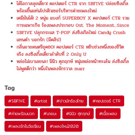
ได้โอกาสลุยเดี่ยว! คอปเตอร์ CTR จาก SBFIVE ปล่อยซิงเกิ้ล
พร้อมขึ้นแท่นโปรดิวเซอร์บริหารค่ายเพลงใหม่
เคมีมันได้! 2 หนุ่ม แบงก์ SUPERBOY X คอปเตอร์ CTR รวม
การเฉพาะกิจ ร้องเพลงประกอบ Ost. The Moment...Since
SBFIVE ปลุกกระแส T-POP ส่งซิงเกิลใหม่ Candy Crush
แทนคำ บอกรัก (มีคลิป)
กลิ่นอายดนตรียุค80! คอปเตอร์ CTR หยิบช่วงหนึ่งของชีวิต
จริง ลงซิงเกิ้ลเดี่ยวลำดับที่ 2 Only U
หล่อไม่เบาเลยนะ! นินิว ศุภฤกษ์ หนุ่มหล่อหน้าทะเล้น ส่งซิงเกิ้ล
ไม่พูดดีกว่า หนึ่งในพลงจักรวาล marr
Tag
#
SBFIVE
#
artist
#
ข่าวนักร้องไทย
#
คอปเตอร์ CTR
#
ค่ายพร้อมบวก
#
นายนะ
#
นินิว ศุภฤกษ์
#
เนื้อเพลง
#
เพลงรักในวัยเรียน
#
เพลงใหม่2020