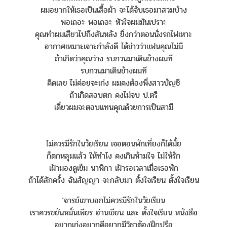
ผมอยากให้เธอเป็นเสื้อผ้า จะได้จับเธอมาสวมบ้าง
พอเถอะ พอเถอะ หัวใจผมมันเปราะ
คุณทำผมเสียวไปถึงสันหลัง ยิ่งกว่าตอนนั่งรถไฟเหาะ
อากาศเหมาะเจาะกำลังดี ได้ข่าวว่าแฟนคุณไม่มี
ถ้าเกิดว่าคุณว่าง รบกวนมาเดินข้างผมที
รบกวนมาเดินข้างผมที
คิดเลข ไม่ค่อยจะเก่ง ผมคงต้องพึ่งสาวบัญชี
ถ้าเกิดสอบตก คงไม่จบ ป.ตรี
เดี๋ยวผมจะตอบแทนคุณด้วยการเป็นสามี
ไม่ควรมีรักในวัยเรียน เจอตอนพักเที่ยงก็ได้มั้ย
ก็ตกหลุมแล้ว ให้ทำไง คงเกินห้ามใจ ไม่ให้รัก
เฝ้ามองดูเข็ม นาฬิกา เฝ้ารอเวลาเมื่อเธอพัก
ถ้าได้สักครั้ง ฉันสัญญา จะกลับมา ตั้งใจเรียน ตั้งใจเรียน
‘จารย์เขาบอกไม่ควรมีรักในวัยเรียน
เราควรขยันหมั่นเพียร อ่านเขียน และ ตั้งใจเรียน หนังสือ
อยากเก่งอยากดีอยากมีวิชาต้องฝึกปรือ