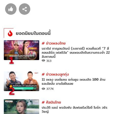
ยอดนิยมในตอนนี้
#
ข่าวเพลงไทย
นราธิป กาญจนวัฒน์ (วงชาตรี) หวนคืนเวที “7 สี
คอนเสิร์ต เฟสติวัล” ขนเพลงฮิตในความทรงจำ 22
1
สิงหาคมนี้
313
#
ข่าวเพลงลูกทุ่ง
11 เพลง มนต์แคน แก่นคูน เพลงฮิต 100 ล้าน
และอัลบั้ม มาเด้อฝันเอย
2
37.7K
#
ศิลปินไทย
ประวัติ เนเน่ พรนับพัน อันฟอลโลว์ไอจี ไบร์ท วชิร
วิชญ์