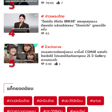
3
70.6K
7
#
ข่าวเพลงไทย
"ป๊อปเป้อ ชิไฮนิน BNK48" ขอบคุณทุกแรง
ซัพพอร์ต หลังคลิปเพลง "Shonichi" ถูกแชร์อีก
4
ครั้ง
83
#
Exclusive
กระแสความนิยมพุ่งแรง มามิ้งค์ CGM48 แฟนทั่ว
ไทยจัดให้ โปรเจกต์วันเกิดอายุครบ 21 ปี Gallery
5
ความทรงจำ
6.9K
1
แท็กยอดนิยม
#
ข่าวนักร้องไทย
#
นักร้องไทย
#
ประวัตินักร้อง
#
artist
#
ข่าวสารวงการเพลง
#
ประวัติศิลปิน
#
เพลงใหม่