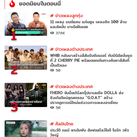
ยอดนิยมในตอนนี้
#
ข่าวเพลงลูกทุ่ง
11 เพลง มนต์แคน แก่นคูน เพลงฮิต 100 ล้าน
และอัลบั้ม มาเด้อฝันเอย
1
37.6K
#
ข่าวเพลงต่างประเทศ
WHIB กลับมาสร้างสีสันรับซัมเมอร์ กับมินิอัลบั้มชุด
ที่ 2 CHERRY PIE พร้อมออกเดินทางค้นหาสีสันที่
2
เป็นตัวเอง
50
#
ข่าวเพลงต่างประเทศ
F.HERO จับมือเกิร์ลกรุ๊ปมาเลเซีย DOLLA ส่ง
ซิงเกิลใหม่สุดสตรอง “G.O.A.T” สร้าง
3
ปรากฏการณ์ใหม่แห่งวงการเพลงอาเซียน
50
#
ศิลปินไทย
ประวัติ เนเน่ พรนับพัน อันฟอลโลว์ไอจี ไบร์ท วชิร
วิชญ์