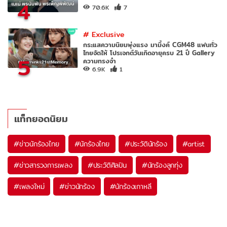
4
70.6K
7
#
Exclusive
กระแสความนิยมพุ่งแรง มามิ้งค์ CGM48 แฟนทั่ว
ไทยจัดให้ โปรเจกต์วันเกิดอายุครบ 21 ปี Gallery
5
ความทรงจำ
6.9K
1
แท็กยอดนิยม
#
ข่าวนักร้องไทย
#
นักร้องไทย
#
ประวัตินักร้อง
#
artist
#
ข่าวสารวงการเพลง
#
ประวัติศิลปิน
#
นักร้องลูกทุ่ง
#
เพลงใหม่
#
ข่าวนักร้อง
#
นักร้องเกาหลี