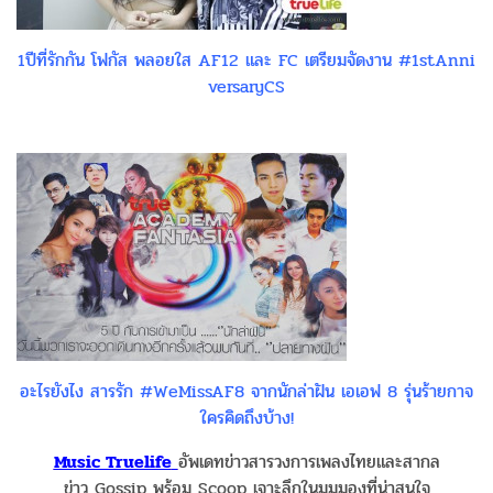
1ปีที่รักกัน โฟกัส พลอยใส AF12 และ FC เตรียมจัดงาน #1stAnni
versaryCS
อะไรยังไง สารรัก #WeMissAF8 จากนักล่าฝัน เอเอฟ 8 รุ่นร้ายกาจ
ใครคิดถึงบ้าง!
Music Truelife
อัพเดทข่าวสารวงการเพลงไทยและสากล
ข่าว Gossip พร้อม Scoop เจาะลึกในมุมมองที่น่าสนใจ