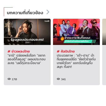
บทความที่เกี่ยวข้อง
# ข่าวเพลงไทย
# ศิลปินไทย
"ซานิ" ปล่อยพลังร็อก "อยาก
ประมวลภาพ : "เต๋า-ปาน" นำ
ลองดีก็ลองดู" เพลงประกอบ
ทีมลุยคอนเสิร์ต "ยัยตัวร้ายกับ
ละคร "เลดี้ทุ่งกระบือบาล"
นายหัวโจก" แขกรับเชิญทั้ง
สนุก ทั้งฮา!
170
341