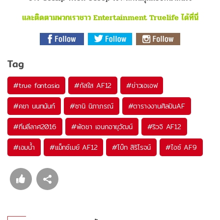
และติดตามพวกเราชาว Entertainment Truelife ได้ที่นี่
Tag
#
true fantasia
#
กัสใส AF12
#
ข่าวเอเอฟ
#
คชา นนทนันท์
#
ซานิ นิภาภรณ์
#
ตารางงานศิลปินAF
#
ทีมลีลาศ2016
#
พัดชา เอนกอายุวัฒน์
#
ริวจิ AF12
#
เอมน้ำ
#
แม็กซ์เมย์ AF12
#
โบ๊ท สิริโรจน์
#
ไอซ์ AF9