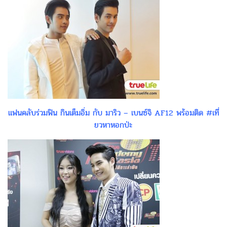
แฟนคลับร่วมฟิน กินเต็มอิ่ม กับ มาริว – เบนซ์จิ AF12 พร้อมติด #เที่
ยวหาหอกป่ะ