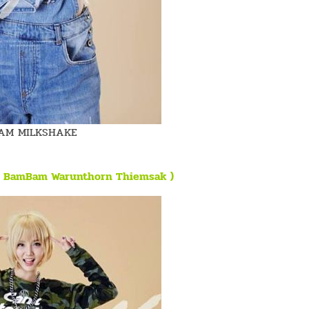
AM MILKSHAKE
ิ์ ( BamBam Warunthorn Thiemsak )