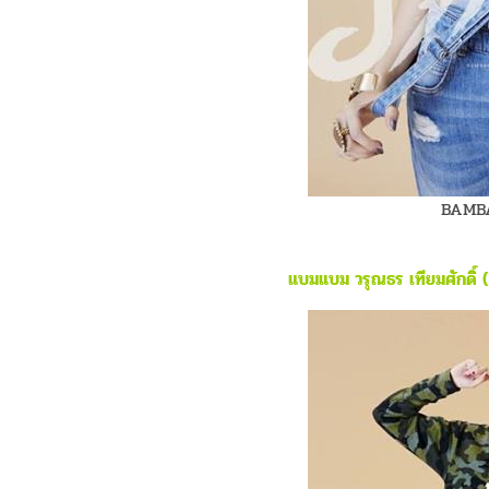
BAMB
แบมแบม วรุณธร เทียมศักด