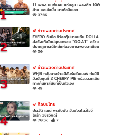
11 เพลง มนต์แคน แก่นคูน เพลงฮิต 100
1
ล้าน และอัลบั้ม มาเด้อฝันเอย
37.6K
#
ข่าวเพลงต่างประเทศ
F.HERO จับมือเกิร์ลกรุ๊ปมาเลเซีย DOLLA
2
ส่งซิงเกิลใหม่สุดสตรอง “G.O.A.T” สร้าง
ปรากฏการณ์ใหม่แห่งวงการเพลงอาเซียน
50
#
ข่าวเพลงต่างประเทศ
WHIB กลับมาสร้างสีสันรับซัมเมอร์ กับมินิ
3
อัลบั้มชุดที่ 2 CHERRY PIE พร้อมออกเดิน
ทางค้นหาสีสันที่เป็นตัวเอง
49
#
ศิลปินไทย
ประวัติ เนเน่ พรนับพัน อันฟอลโลว์ไอจี
4
ไบร์ท วชิรวิชญ์
70.5K
7