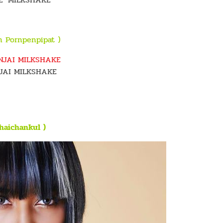
an Pornpenpipat )
JAI MILKSHAKE
Chaichankul )