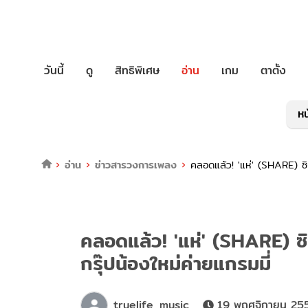
วันนี้
ดู
สิทธิพิเศษ
อ่าน
เกม
ตาตั้ง
หน
อ่าน
ข่าวสารวงการเพลง
คลอดแล้ว! 'แห่' (SHARE) ซิ
คลอดแล้ว! 'แห่' (SHARE) ซ
กรุ๊ปน้องใหม่ค่ายแกรมมี่
truelife_music
19 พฤศจิกายน 255