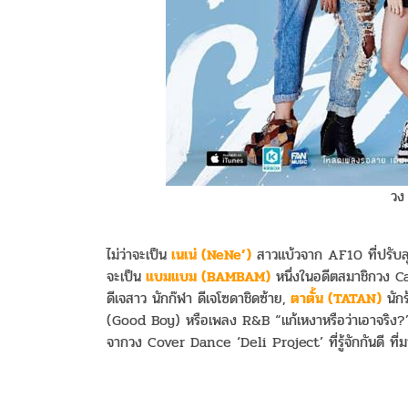
วง
ไม่ว่าจะเป็น
เนเน่ (NeNe’)
สาวแบ้วจาก AF10 ที่ปรับลุค
จะเป็น
แบมแบม (BAMBAM)
หนึ่งในอดีตสมาชิกวง C
ดีเจสาว นักก๊ฬา ดีเจโซดาชิดซ้าย,
ตาตั้น (TATAN)
นักร
(Good Boy) หรือเพลง R&B “แก้เหงาหรือว่าเอาจริง?” 
จากวง Cover Dance ‘Deli Project’ ที่รู้จักกันดี 