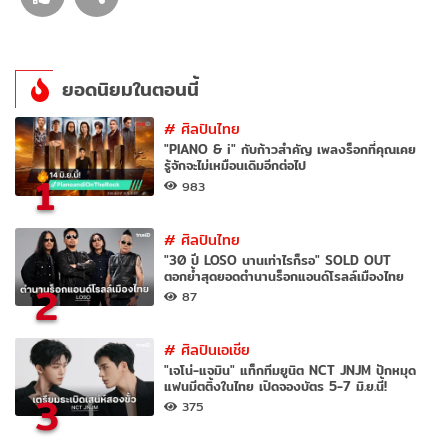
ยอดนิยมในตอนนี้
#
ศิลปินไทย
"PIANO & i" กับก้าวสำคัญ เพลงร็อกที่คุณเคย
รู้จักจะไม่เหมือนเดิมอีกต่อไป
1
983
#
ศิลปินไทย
"30 ปี LOSO นานเท่าไรก็รอ" SOLD OUT
ตอกย้ำสุดยอดตำนานร็อกแอนด์โรลล์เมืองไทย
2
87
#
ศิลปินเอเชีย
"เจโน่-แจมิน" แท็กทีมยูนิต NCT JNJM ปักหมุด
แฟนมีตติ้งในไทย เปิดจองบัตร 5-7 มิ.ย.นี้!
3
375