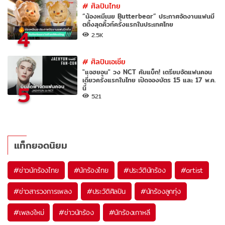
#
ศิลปินไทย
“น้องหมีเนย Butterbear” ประกาศจัดงานแฟนมี
ตติ้งสุดคิ้วท์ครั้งแรกในประเทศไทย
4
2.5K
#
ศิลปินเอเชีย
"แจฮยอน" วง NCT คัมแบ็ก! เตรียมจัดแฟนคอน
เดี่ยวครั้งแรกในไทย เปิดจองบัตร 15 และ 17 พ.ค.
5
นี้
521
แท็กยอดนิยม
#
ข่าวนักร้องไทย
#
นักร้องไทย
#
ประวัตินักร้อง
#
artist
#
ข่าวสารวงการเพลง
#
ประวัติศิลปิน
#
นักร้องลูกทุ่ง
#
เพลงใหม่
#
ข่าวนักร้อง
#
นักร้องเกาหลี