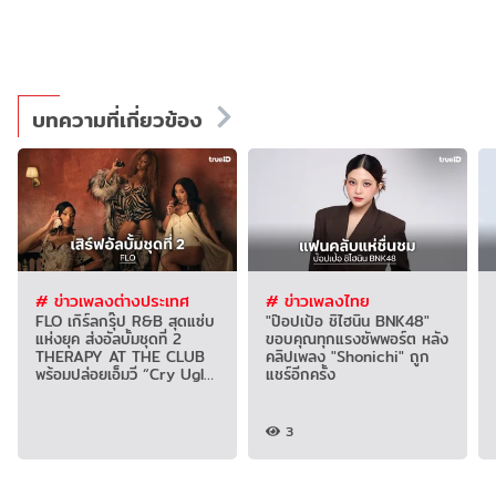
บทความที่เกี่ยวข้อง
# ข่าวเพลงต่างประเทศ
# ข่าวเพลงไทย
FLO เกิร์ลกรุ๊ป R&B สุดแซ่บ
"ป๊อปเป้อ ชิไฮนิน BNK48"
แห่งยุค ส่งอัลบั้มชุดที่ 2
ขอบคุณทุกแรงซัพพอร์ต หลัง
THERAPY AT THE CLUB
คลิปเพลง "Shonichi" ถูก
พร้อมปล่อยเอ็มวี “Cry Ugly”
แชร์อีกครั้ง
โดนใจแฟน
3