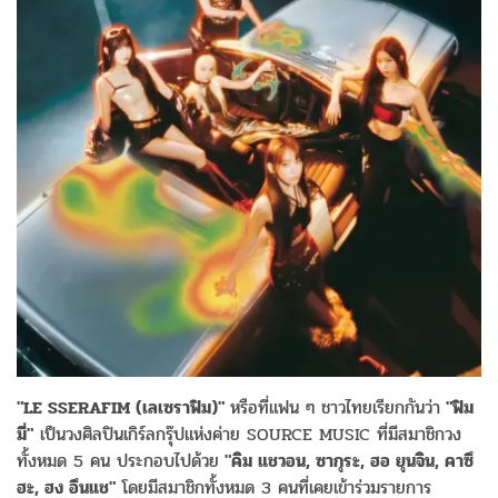
"LE SSERAFIM (เลเซราฟิม)"
หรือที่แฟน ๆ ชาวไทยเรียกกันว่า
"ฟิม
มี่"
เป็นวงศิลปินเกิร์ลกรุ๊ปแห่งค่าย SOURCE MUSIC ที่มีสมาชิกวง
ทั้งหมด 5 คน ประกอบไปด้วย
"คิม แชวอน, ซากุระ, ฮอ ยุนจิน, คาซึ
ฮะ, ฮง อึนแช"
โดยมีสมาชิกทั้งหมด 3 คนที่เคยเข้าร่วมรายการ