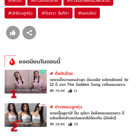
#
artist
#
ข่าวนักร้องไทย
#
ข่าวเบื้องหลังมิวสิควิดีโอ
#
นักร้องลูกทุ่ง
#
มีนตรา อินทิรา
#
เพลงใหม่
ยอดนิยมในตอนนี้
#
ศิลปินไทย
เพชรเม็ดงามคนล่าสุด น้องอลิศ ธนัชศลักษณ์ วัย
12 ปี จาก The Golden Song เวทีเพลงเพราะ
1
76.9K
11
#
ข่าวเพลงลูกทุ่ง
สวยเด็ดอูมามิ! ปิ๋ม ชุติมา ไลฟ์สดอวดเอวขาว อึ๋
มล้นเสื้อกล้ามแน่นแบบไม่ต้องก้ม (มีคลิป)
2
28.8K
35