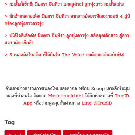
> ผมสั้นก็เซ็กซี่! มีนตรา อินทิรา เผยลุคใหม่ ลูกทุ่งสาว ผมสั้นแซ่บ!
> มักอ้ายหลายเด้อ! มีนตรา อินทิรา จากสาวน้อยเวทีเดอะวอยซ์ 4 สู่นั
กร้องลูกทุ่งสาวดาวรุ่ง
> บ่ได้ใจดีเด้อค่ะ! มีนตรา อินทิรา ลูกทุ่งดาวรุ่ง สลัดลุคเด็กสาว สู่สาว
สวย เผ็ด เซ็กซี่!
> 5 เพลงดังในอดีต ที่ได้ยินใน The Voice จนต้องหาต้นฉบับฟัง!
อัพเดทข่าวสารวงการเพลงไทยและสากล พร้อม Scoop เจาะลึกในมุม
มองที่น่าสนใจ ติดตาม
Music.trueid.net
ได้อีกช่องทางที่
TrueID
App
หรือร่วมพูดคุยกันผ่านทาง
Line @TrueID
Tag