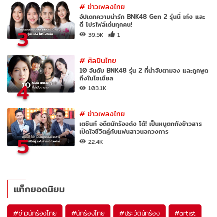
#
ข่าวเพลงไทย
อัปเดทความน่ารัก BNK48 Gen 2 รุ่นนี้ เก่ง และ
ดี โปรไฟล์เด่นทุกคน!
3
39.5K
1
#
ศิลปินไทย
10 อันดับ BNK48 รุ่น 2 ที่น่าจับตามอง และถูกพูด
ถึงในโซเชียล
4
103.1K
#
ข่าวเพลงไทย
เตชินท์ อดีตนักร้องดัง โต้! เป็นหนูตกถังข้าวสาร
เปิดใจชีวิตคู่กับแฟนสาวนอกวงการ
5
22.4K
แท็กยอดนิยม
#
ข่าวนักร้องไทย
#
นักร้องไทย
#
ประวัตินักร้อง
#
artist