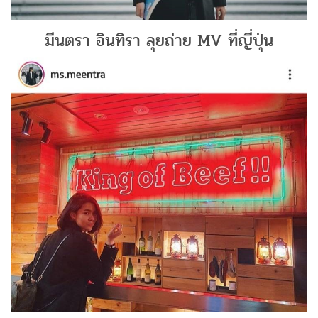
มีนตรา อินทิรา ลุยถ่าย MV ที่ญี่ปุ่น