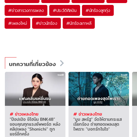
#
ข่าวสารวงการเพลง
#
ประวัติศิลปิน
#
นักร้องลูกทุ่ง
#
เพลงใหม่
#
ข่าวนักร้อง
#
นักร้องเกาหลี
บทความที่เกี่ยวข้อง
# ข่าวเพลงไทย
# ข่าวเพลงไทย
"ป๊อปเป้อ ชิไฮนิน BNK48"
"บูม สหรัฐ" จัดให้ตามกระแส
ขอบคุณทุกแรงซัพพอร์ต หลัง
เรียกร้อง ถ่ายทอดเพลงสุด
คลิปเพลง "Shonichi" ถูก
ไพเราะ "บอกรักในใจ"
แชร์อีกครั้ง