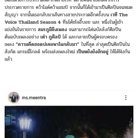
ประกวดรายการ คว้าไมค์คว้าแชมป์ จากนั้นก็ได้เข้ามาเป็นศิลปินจนหมด
สัญญา จากนั้นเธอกลับมาเส้นทางสายประกวดอีกครั้งบน
เวที The
Voice Thailand Season 4
ทีมโค้ชโจอี้บอย และ หนึ่งในผู้เข้า
แข่งขันในรายการ
สมรภูมิชิงเพลง
จนสามารถโค่นบัลลังก์ศิลปิน
ต้นฉบับเพลงอย่าง
เต๋า ภูศิลป์
ได้ และกลายเป็นผู้ครอบครอง
เพลง
“ความคึดฮอดบ่เคยพาไผกลับมา”
ในที่สุด ล่าสุดเป็นศิลปินใน
สังกัด แกรมมี่โกลด์ พร้อมส่งเพลงใหม่
เป็นหยังยังฮักอยู่
ให้ได้ฟังกัน
แล้ว