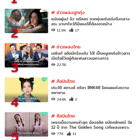
#
ข่าวเพลงลูกทุ่ง
แน่นอยู่นะ! นิว นภัสสร อวดหุ่นแซ่บเต่งตึงกลาง
สระ นานๆโชว์ทีมีของดีก็ต้องอวดบ้าง
2
11.9K
17
#
ข่าวเพลงไทย
เตชินท์ อดีตนักร้องดัง โต้! เป็นหนูตกถังข้าวสาร
เปิดใจชีวิตคู่กับแฟนสาวนอกวงการ
3
22.5K
#
ศิลปินไทย
ประวัติ สตางค์ ตริษา BNK48 ไอดอลแห่งความ
พยายาม
4
24.4K
2
#
ศิลปินไทย
เพชรเม็ดงามคนล่าสุด น้องอลิศ ธนัชศลักษณ์ วัย
12 ปี จาก The Golden Song เวทีเพลงเพราะ
5
77K
11