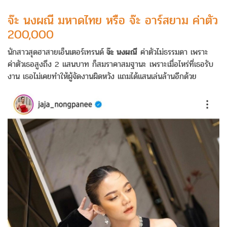
จ๊ะ นงผณี มหาดไทย หรือ จ๊ะ อาร์สยาม ค่าตัว
200,000
นักสาวสุดฮาสายเอ็นเตอร์เทรนด์
จ๊ะ นงผณี
ค่าตัวไม่ธรรมดา เพราะ
ค่าตัวเธอสูงถึง 2 แสนบาท ก็สมราคาสมฐานะ เพราะเมื่อไหร่ที่เธอรับ
งาน เธอไม่เคยทำให้ผู้จัดงานผิดหวัง แถมได้แสนเล่นล้านอีกด้วย