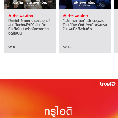
# ข่าวเพลงไทย
# ข่าวเพลงไทย
Rabbit Moon ปรับกลยุทธ์!
"เป๊ก ผลิตโชค" เปิดตัวเพลง
ส่ง "Turbo4WD" คัมแบ็ก
ใหม่ "I’ve Got You" ครั้งแรก
ซิงเกิลใหม่ สร้างโอกาสต่อย
ในแฟนมีตติ้งวันเกิด
อดศิลปิน
6
18