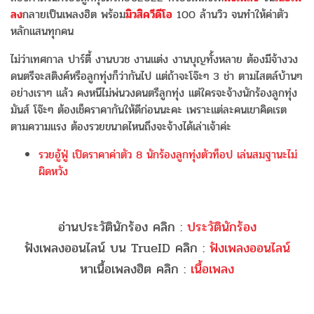
ลง
กลายเป็นเพลงฮิต พร้อม
มิวสิควีดีโอ
100 ล้านวิว จนทำให้ค่าตัว
หลักแสนทุกคน
ไม่ว่าเทศกาล ปาร์ตี้ งานบวช งานแต่ง งานบุญทั้งหลาย ต้องมีจ้างวง
ดนตรีจะสติงค์หรือลูกทุ่งก็ว่ากันไป แต่ถ้าจะโจ๊ะๆ 3 ช่า ตามไสตล์บ้านๆ
อย่างเราๆ แล้ว คงหนีไม่พ่นวงดนตรีลูกทุ่ง แต่ใครจะจ้างนักร้องลูกทุ่ง
มันส์ โจ๊ะๆ ต้องเช็คราคากันให้ดีก่อนนะคะ เพราะแต่ละคนเขาคิดเรต
ตามความแรง ต้องรวยขนาดไหนถึงจะจ้างได้เล่าเจ้าค่ะ
รวยอู้ฟู่ เปิดราคาค่าตัว 8 นักร้องลูกทุ่งตัวท็อป เล่นสมฐานะไม่
ผิดหวัง
อ่านประวัตินักร้อง คลิก :
ประวัตินักร้อง
ฟังเพลงออนไลน์ บน TrueID คลิก :
ฟังเพลงออนไลน์
หาเนื้อเพลงฮิต คลิก :
เนื้อเพลง