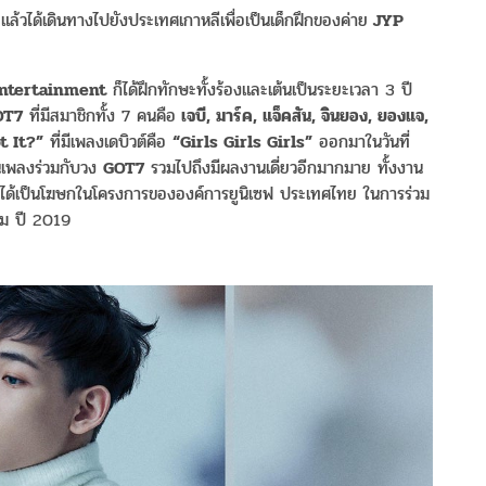
้วได้เดินทางไปยังประเทศเกาหลีเพื่อเป็นเด็กฝึกของค่าย
JYP
ntertainment
ก็ได้ฝึกทักษะทั้งร้องและเต้นเป็นระยะเวลา 3 ปี
OT7
ที่มีสมาชิกทั้ง 7 คนคือ
เจบี, มาร์ค, แจ็คสัน, จินยอง, ยองแจ,
t It?”
ที่มีเพลงเดบิวต์คือ
“Girls Girls Girls”
ออกมาในวันที่
นเพลงร่วมกับวง
GOT7
รวมไปถึงมีผลงานเดี่ยวอีกมากมาย ทั้งงาน
ได้เป็นโฆษกในโครงการขององค์การยูนิเซฟ ประเทศไทย ในการร่วม
คม ปี 2019