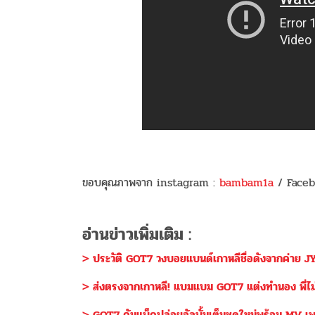
ขอบคุณภาพจาก instagram :
bambam1a
/ Faceb
อ่านข่าวเพิ่มเติม :
> ประวัติ GOT7 วงบอยแบนด์เกาหลีชื่อดังจากค่าย 
> ส่งตรงจากเกาหลี! แบมแบม GOT7 แต่งทำนอง พี่
> GOT7 คัมแบ็คปล่อยอัลบั้มเต็มชุดใหม่พร้อม MV 