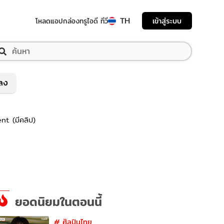
TH
เข้าสู่ระบบ
โหลดแอป
กล่องทรูไอดี ทีวี
พลง
nt (มีคลิป)
ยอดนิยมในตอนนี้
#
ศิลปินไทย