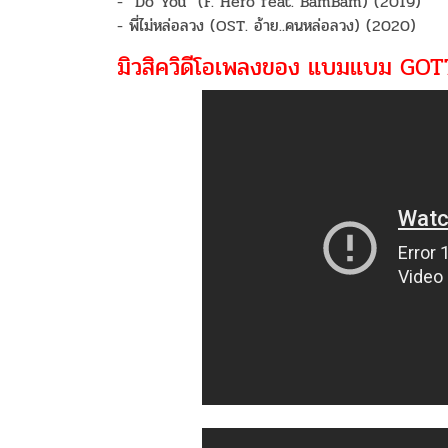
- "Do You" (F. Hero feat. BamBam) (2019)
- พี่ไม่หล่อลวง (OST. อ้าย..คนหล่อลวง) (2020)
มิวสิควิดีโอเพลงของ แบมแบม GOT