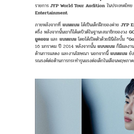
รายการ
JYP World Tour Audition
ในประเทศไทย แล
Entertainment
ภายหลังจากที่
แบมแบม
ได้เป็นเด็กฝึกของค่าย
JYP E
ครึ่ง หลังจากนั้นเขาก็ได้เดบิวต์ในฐานะสมาชิกของวง
G
ยูคยอม
และ
แบมแบม
โดยได้เปิดตัวด้วยมินิอัลบั้ม
“Go
16 มกราคม ปี 2014 หลังจากนั้น
แบบแบม
ก็มีผลงา
ด้านการแสดง และงานโฆษณา นอกจากนี้
แบมแบม
ยัง
รณรงค์ต่อต้านการกระทำรุนแรงต่อเด็กในเดือนพฤษภา