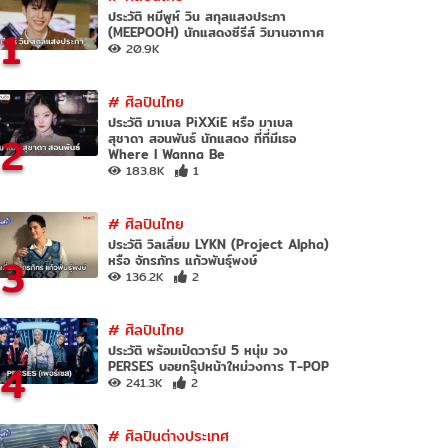
ประวัติ หมีพูห์ วิน สกุลแสงประภา
1
(MEEPOOH) นักแสดงซีรีส์ วิมานอากาศ
20.9K
#
ศิลปินไทย
ประวัติ มาเบล PiXXiE หรือ มาเบล
2
สุชาดา สอนพันธ์ นักแสดง ที่ที่มีเธอ
Where I Wanna Be
183.8K
1
#
ศิลปินไทย
ประวัติ วิลเลี่ยม LYKN (Project Alpha)
3
หรือ จักรภัทร แก้วพันธุ์พงษ์
136.2K
2
#
ศิลปินไทย
ประวัติ พร้อมเปิดวาร์ป 5 หนุ่ม วง
4
PERSES บอยกรุ๊ปหน้าใหม่วงการ T-POP
241.3K
2
#
ศิลปินต่างประเทศ