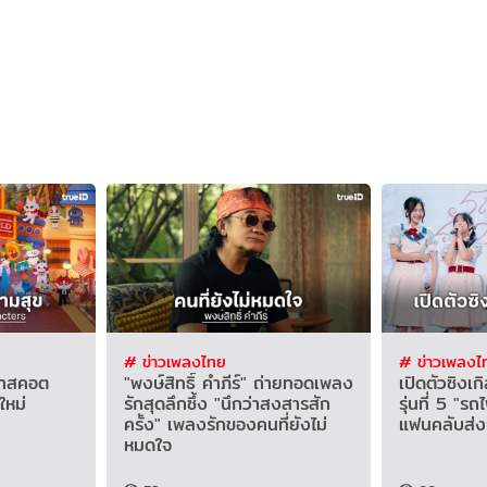
# ข่าวเพลงไทย
# ข่าวเพลงไ
าสคอต
"พงษ์สิทธิ์ คำภีร์" ถ่ายทอดเพลง
เปิดตัวซิงเ
ใหม่
รักสุดลึกซึ้ง "นึกว่าสงสารสัก
รุ่นที่ 5 "ร
ครั้ง" เพลงรักของคนที่ยังไม่
แฟนคลับส่ง
หมดใจ