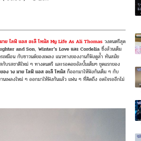
มาย ไลฟ์ แอส อะลิ โทมัส My Life As Ali Thomas
วงดนตรีสุด
ughter and Son
,
Winter’s Love และ Cordelia
ซึ่งล้วนเต็ม
ีใครเหมือน กับซาวนด์ของเพลง แนวทางของงานก็ฟังดูล้ำ ทันสมัย
สกับรสชาติใหม่ ๆ ทางดนตรี และรอคอยอัลบั้มเต็มๆ ชุดแรกของ
กของ วง มาย ไลฟ์ แอส อะลิ โทมัส
ก็ออกมาให้ฟังกันเต็ม ๆ กับ
านเพลงใหม่ ๆ ออกมาให้ฟังกันแล้ว แฟน ๆ ที่คิดถึง อดใจรออีกไม่