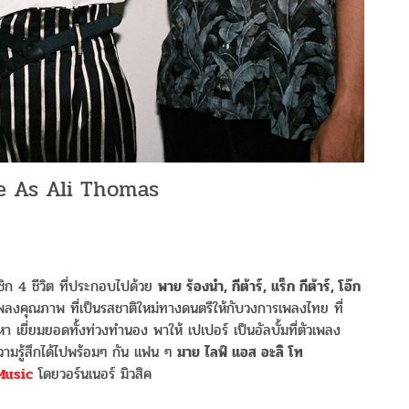
e As Ali Thomas
ก 4 ชีวิต ที่ประกอบไปด้วย
พาย ร้องนำ, กีต้าร์, แร็ก กีต้าร์, โอ๊ก
พลงคุณภาพ ที่เป็นรสชาติใหม่ทางดนตรีให้กับวงการเพลงไทย ที่
า เยี่ยมยอดทั้งท่วงทำนอง พาให้ เปเปอร์ เป็นอัลบั้มที่ตัวเพลง
วามรู้สึกได้ไปพร้อมๆ กัน แฟน ๆ
มาย ไลฟ์ แอส อะลิ โท
Music
โดยวอร์นเนอร์ มิวสิค