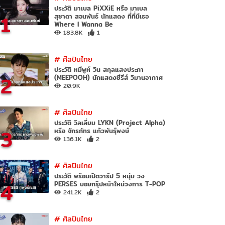
ประวัติ มาเบล PiXXiE หรือ มาเบล
1
สุชาดา สอนพันธ์ นักแสดง ที่ที่มีเธอ
Where I Wanna Be
183.8K
1
#
ศิลปินไทย
ประวัติ หมีพูห์ วิน สกุลแสงประภา
2
(MEEPOOH) นักแสดงซีรีส์ วิมานอากาศ
20.9K
#
ศิลปินไทย
ประวัติ วิลเลี่ยม LYKN (Project Alpha)
3
หรือ จักรภัทร แก้วพันธุ์พงษ์
136.1K
2
#
ศิลปินไทย
ประวัติ พร้อมเปิดวาร์ป 5 หนุ่ม วง
4
PERSES บอยกรุ๊ปหน้าใหม่วงการ T-POP
241.2K
2
#
ศิลปินไทย