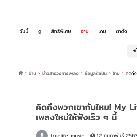
วันนี้
ดู
สิทธิพิเศษ
อ่าน
เกม
ตาตั้ง
หน
อ่าน
ข่าวสารวงการเพลง
ข้อมูลศิลปิน
ไทย
คิดถึ
คิดถึงพวกเขากันไหม! My L
เพลงใหม่ให้ฟังเร็ว ๆ นี้
truelife_music
12 กุมภาพันธ์ 256