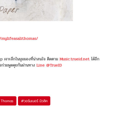
/mylifeasalithomas/
 เจาะลึกในมุมมองที่น่าสนใจ ติดตาม
Music.trueid.net
ได้อีก
อร่วมพูดคุยกันผ่านทาง
Line @TrueID
i Thomas
#
วอร์นเนอร์ มิวสิค