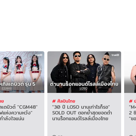
ทย
# ศิลปินไทย
# ข
กิลเดบิวต์ "CGM48"
"30 ปี LOSO นานเท่าไรก็รอ"
"M
ถไฟแห่งความหวัง"
SOLD OUT ตอกย้ำสุดยอดตำ
2 ซ
กำลังใจแน่น
นานร็อกแอนด์โรลล์เมืองไทย
"ช