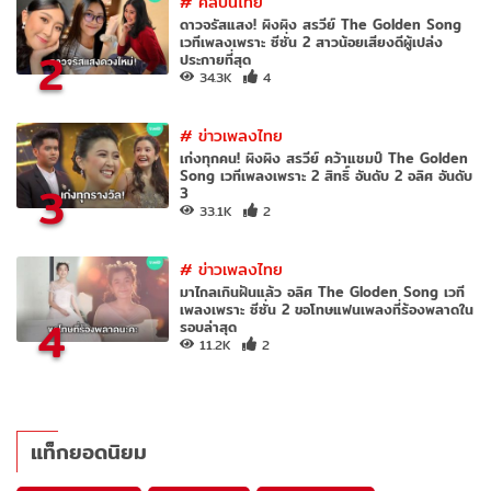
#
ศิลปินไทย
ดาวจรัสแสง! ผิงผิง สรวีย์ The Golden Song
เวทีเพลงเพราะ ซีซั่น 2 สาวน้อยเสียงดีผู้เปล่ง
2
ประกายที่สุด
34.3K
4
#
ข่าวเพลงไทย
เก่งทุกคน! ผิงผิง สรวีย์ คว้าแชมป์ The Golden
Song เวทีเพลงเพราะ 2 สิทธิ์ อันดับ 2 อลิศ อันดับ
3
3
33.1K
2
#
ข่าวเพลงไทย
มาไกลเกินฝันแล้ว อลิศ The Gloden Song เวที
เพลงเพราะ ซีซั่น 2 ขอโทษแฟนเพลงที่ร้องพลาดใน
4
รอบล่าสุด
11.2K
2
แท็กยอดนิยม