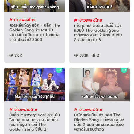
# ข่าวเพลงไทย
# ข่าวเพลงไทย
สวยหล่อทั้งคู่ แอ็ค - อลิศ The
เก่งทุกคน! ผิงผิง สรวีย์ คว้า
Golden Song ร่วมงานรับ
แชมป์ The Golden Song
รางวัลเนื่องในวันภาษาไทยแห่ง
เวทีเพลงเพราะ 2 สิทธิ์ อันดับ
ชาติ ประจำปี 2563
2 อลิศ อันดับ 3
2.6K
33.1K
2
# ข่าวเพลงไทย
# ข่าวเพลงไทย
มันคือ Masterpiece! ความใน
มาไกลเกินฝันแล้ว อลิศ The
ใจของ หนึ่ง จักรวาล อีกหนึ่ง
Gloden Song เวทีเพลงเพราะ
คนสำคัญจากเวที The
ซีซั่น 2 ขอโทษแฟนเพลงที่ร้อง
Golden Song ซีซั่น 2
พลาดในรอบล่าสุด