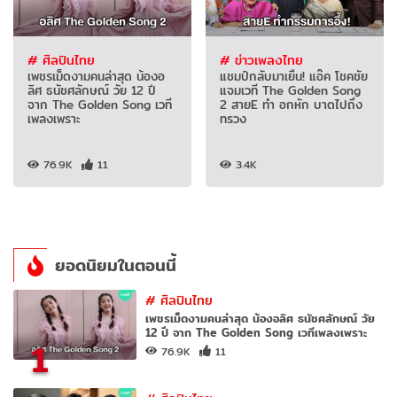
# ศิลปินไทย
# ข่าวเพลงไทย
เพชรเม็ดงามคนล่าสุด น้องอ
แชมป์กลับมาเยืน! แอ๊ค โชคชัย
ลิศ ธนัชศลักษณ์ วัย 12 ปี
แจมเวที The Golden Song
จาก The Golden Song เวที
2 สายE ทำ อกหัก บาดไปถึง
เพลงเพราะ
ทรวง
76.9K
11
3.4K
ยอดนิยมในตอนนี้
#
ศิลปินไทย
เพชรเม็ดงามคนล่าสุด น้องอลิศ ธนัชศลักษณ์ วัย
12 ปี จาก The Golden Song เวทีเพลงเพราะ
1
76.9K
11