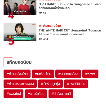
"FREEHAND" เปิดโหมดรัก "เมื่อถูกค้นพบ" เพลง
รักที่เกิดจากคำว่าขอบคุณ
4
1K
#
ข่าวเพลงไทย
THE WHITE HAIR CUT ส่งเพลงใหม่ "โปรดออก
ไปจากฝัน" ถึงคนชอบฝันถึงแฟนเก่า!
5
454
แท็กยอดนิยม
#
ข่าวนักร้องไทย
#
นักร้องไทย
#
ประวัตินักร้อง
#
artist
#
ข่าวสารวงการเพลง
#
นักร้องลูกทุ่ง
#
ประวัติศิลปิน
#
เพลงใหม่
#
ข่าวนักร้อง
#
นักร้องเกาหลี