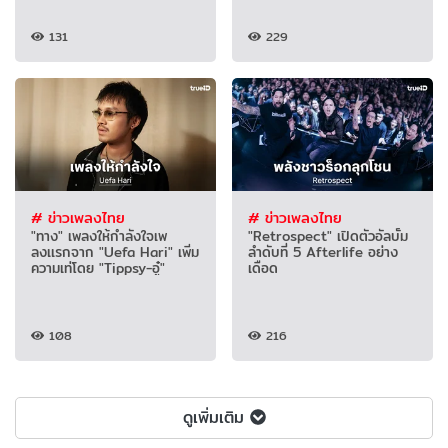
131
229
# ข่าวเพลงไทย
# ข่าวเพลงไทย
"ทาง" เพลงให้กำลังใจเพ
"Retrospect" เปิดตัวอัลบั้ม
ลงเเรกจาก "Uefa Hari" เพิ่ม
ลำดับที่ 5 Afterlife อย่าง
ความเท่โดย "Tippsy-อู๋"
เดือด
108
216
ดูเพิ่มเติม