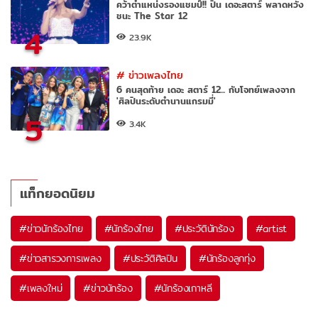
คว้าตำแหน่งรองแชมป์!! ปิ่น เดอะสตาร์ พลาดหวัง
ชนะ The Star 12
4
23.9K
#
ข่าวเพลงไทย
6 คนสุดท้าย เดอะ สตาร์ 12... กับโจทย์เพลงจาก
'ศิลปินระดับตำนานแกรมมี่'
5
3.4K
แท็กยอดนิยม
#
ข่าวนักร้องไทย
#
นักร้องไทย
#
ประวัตินักร้อง
#
artist
#
ข่าวสารวงการเพลง
#
ประวัติศิลปิน
#
นักร้องลูกทุ่ง
#
เพลงใหม่
#
ข่าวนักร้อง
#
นักร้องเกาหลี