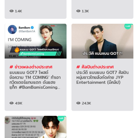
1.4K
1.3K
# ข่าวเพลงต่างประเทศ
# ศิลปินต่างประเทศ
แบมแบม GOT7 โพสต์
ประวัติ แบมแบม GOT7 ศิลปิน
ข้อความ ‘I'M COMING’ ทำเอา
หนุ่มชาวไทยสังกัดค่าย JYP
ทวิตเตอร์แทบแตก ดันแฮช
Entertainment (มีคลิป)
แท็ก #BamBamisComing
ขึ้นอันดับ 1 เทรนด์ทวิตเตอร์
ไทย
4.9K
24.3K