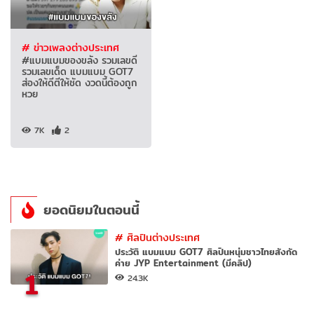
# ข่าวเพลงต่างประเทศ
#แบมแบมของขลัง รวมเลขดี
รวมเลขเด็ด แบมแบม GOT7
ส่องให้ดีตีให้ชัด งวดนี้ต้องถูก
หวย
7K
2
ยอดนิยมในตอนนี้
#
ศิลปินต่างประเทศ
ประวัติ แบมแบม GOT7 ศิลปินหนุ่มชาวไทยสังกัด
ค่าย JYP Entertainment (มีคลิป)
1
24.3K