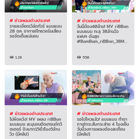
# ข่าวเพลงต่างประเทศ
# ข่าวเพลงต่างประเทศ
รายละเอียดเวิล์ดทัวร์ แบมแบม
วันนี้ต้อง40ล้าน! MV riBBon
28 ตค. อากาเซ่ไทยวอร์มเสียง
แบมแบม ทะลุ 38ล้านวิว
รอจัดเต็มแน่นอน
แฟนๆ ดันสุด
#BamBam_riBBon_38M
(มีคลิป)
1.2K
558
# ข่าวเพลงต่างประเทศ
# ข่าวเพลงต่างประเทศ
ไม่ผิดหวัง! MV เพลง riBBon
รอไม่ไหวแล้ว! แบมแบม ทำอา
แบมแบม ละมุนจนติดเทรนด์ทวิ
กาเซ่กระสับกระส่าย 4 โมงเย็น
ตเตอร์ ปังมาก15ชั่วโมง5ล้าน
วันนี้วงการเพลงต้องสะเทือน
วิว (มีคลิป)
(มีคลิป)