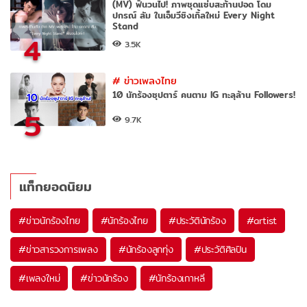
(MV) ฟินวนไป! ภาพชุดแซ่บสะท้านปอด โดม
ปกรณ์ ลัม ในเอ็มวีซิงเกิ้ลใหม่ Every Night
Stand
4
3.5K
#
ข่าวเพลงไทย
10 นักร้องซุปตาร์ คนตาม IG ทะลุล้าน Followers!
5
9.7K
แท็กยอดนิยม
#
ข่าวนักร้องไทย
#
นักร้องไทย
#
ประวัตินักร้อง
#
artist
#
ข่าวสารวงการเพลง
#
นักร้องลูกทุ่ง
#
ประวัติศิลปิน
#
เพลงใหม่
#
ข่าวนักร้อง
#
นักร้องเกาหลี