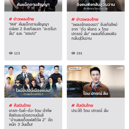
# ข่าวเพลงไทย
# ข่าวเพลงไทย
"M4" คัมแบ็กตามสัญญา
"เพลงรักของเรา" ซิงเกิลใหม่
ปล่อย 2 ซิงเกิลแรก "อะดรีนา
จาก "ดัง พันกร x โดม
ลีน" และ "ชอบU"
ปกรณ์ ลัม" เพลงที่ดึงคนฟัง
กลับสู่วันวาน
123
191
# ศิลปินไทย
# ศิลปินไทย
เกรท–ไมค์–ดัง–โดม นำทัพ
ประวัติ โดม ปกรณ์ ลัม
ศิลปินระเบิดความมันส์
“บ้านสมเด็จเฟสติวัล 2” จัด
หนัก 3 วันเต็ม!