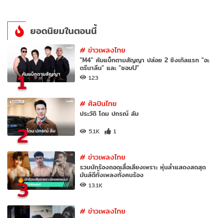
ยอดนิยมในตอนนี้
#
ข่าวเพลงไทย
"M4" คัมแบ็กตามสัญญา ปล่อย 2 ซิงเกิลแรก "อะ
ดรีนาลีน" และ "ชอบU"
1
123
#
ศิลปินไทย
ประวัติ โดม ปกรณ์ ลัม
2
5.1K
1
#
ข่าวเพลงไทย
รวมนักร้องถอดเสื้อเสียงเพราะ หุ่นล่ำแสดงสดสุด
มันส์ดีทั้งเพลงทั้งคนร้อง
3
13.1K
#
ข่าวเพลงไทย