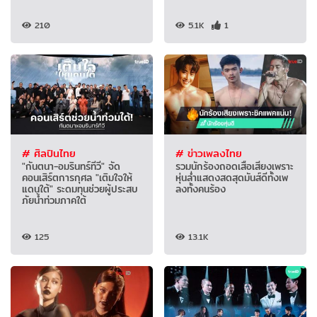
210
5.1K
1
# ศิลปินไทย
# ข่าวเพลงไทย
"กันตนา-อมรินทร์ทีวี" จัด
รวมนักร้องถอดเสื้อเสียงเพราะ
คอนเสิร์ตการกุศล "เติมใจให้
หุ่นล่ำแสดงสดสุดมันส์ดีทั้งเพ
แดนใต้" ระดมทุนช่วยผู้ประสบ
ลงทั้งคนร้อง
ภัยน้ำท่วมภาคใต้
125
13.1K