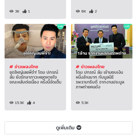
3K
1
8K
2
# ข่าวเพลงไทย
# ข่าวเพลงไทย
ชุดใหญ่เลยพี่จ๋า! โดม ปกรณ์
โดม ปกรณ์ ลัม เข้ามอบเงิน
ลัม ยังรักษาภาวะหยุดหายใจ
หนึ่งล้านบาท กับมูลนิธิ
ขณะหลับต่อเนื่อง ครั้งนี้จัดเต็ม
รพ.รามาธิบดี จากงานประมูล
ภาพถ่ายคนดัง
15.3K
4
5.3K
ดูเพิ่มเติม