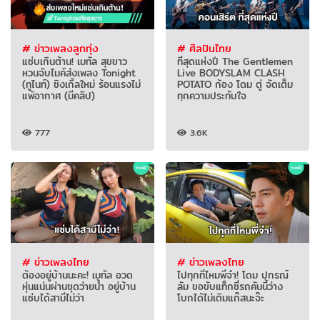
# ข่าวเพลงลูกทุ่ง
# ศิลปินไทย
แซ่บเกินต้าน! เมทัล สุขขาว
ที่สุดแห่งปี The Gentlemen
หวนจับไมค์ส่งเพลง Tonight
Live BODYSLAM CLASH
(ทูไนท์) ซิงเกิ้ลใหม่ ร้อนแรงไม่
POTATO ก้อง โดม ตู่ จัดเต็ม
แพ้อากาศ (มีคลิป)
ทุกความประทับใจ
777
3.6K
# ข่าวเพลงไทย
# ข่าวเพลงไทย
ต้องอยู่บ้านนะคะ! เมทัล อวด
ไปทุกที่ไหมพี่จ๋า! โดม ปกรณ์
หุ่นแน่นผ่านชุดว่ายน้ำ อยู่บ้าน
ลัม ขอขับแท็กซี่รถคันนี้ว่าง
แซ่บได้สามีไม่ว่า
โบกได้ไม่เติมแก๊สนะจ๊ะ