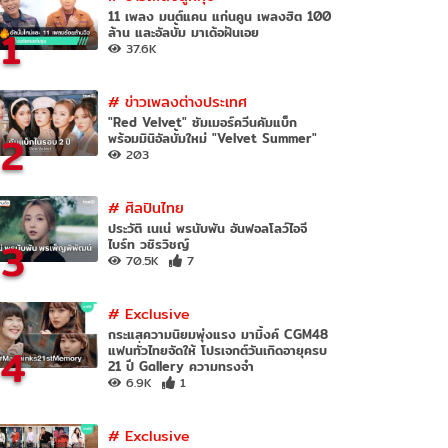
11 เพลง มนต์แคน แก่นคูน เพลงฮิต 100
1
ล้าน และอัลบั้ม มาเด้อฝันเอย
37.6K
#
ข่าวเพลงต่างประเทศ
"Red Velvet" ซัมเมอร์ควีนคัมแบ็ก
2
พร้อมมินิอัลบั้มใหม่ "Velvet Summer"
203
#
ศิลปินไทย
ประวัติ เนเน่ พรนับพัน อันฟอลโลว์ไอจี
3
ไบร์ท วชิรวิชญ์
70.5K
7
#
Exclusive
กระแสความนิยมพุ่งแรง มามิ้งค์ CGM48
4
แฟนทั่วไทยจัดให้ โปรเจกต์วันเกิดอายุครบ
21 ปี Gallery ความทรงจำ
6.9K
1
#
Exclusive