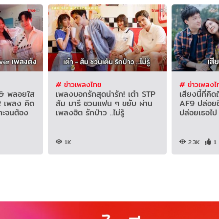
# ข่าวเพลงไทย
# ข่าวเพลงไ
ัส & พลอยใส
เพลงบอกรักสุดน่ารัก! เต๋า STP
เสียงนี้ที่คิ
 เพลง คิด
ส้ม มารี ชวนแฟน ๆ ขยับ ผ่าน
AF9 ปล่อยซิง
ราะจนต้อง
เพลงฮิต รักป่าว ..ไม่รู้
ปล่อยเธอไป
1K
2.3K
1