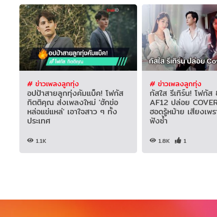
# ข่าวเพลงลูกทุ่ง
# ข่าวเพลงลูกทุ่ง
อปป้าสายลูกทุ่งคัมแบ็ค! โฟกัส
กัสใส รีเทิร์น! โฟก
กิตติคุณ ส่งเพลงใหม่ 'ฮักข่อ
AF12 ปล่อย COVER
หล่อแข่แหล่' เอาใจสาว ๆ ทั้ง
ฮอดรู้หม้าย เสียงเพ
ประเทศ
ฟังซ้ำ
1.1K
1.8K
1