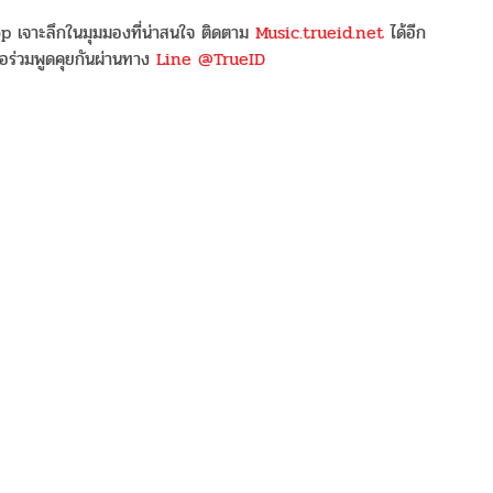
 เจาะลึกในมุมมองที่น่าสนใจ ติดตาม
Music.trueid.net
ได้อีก
อร่วมพูดคุยกันผ่านทาง
Line @TrueID