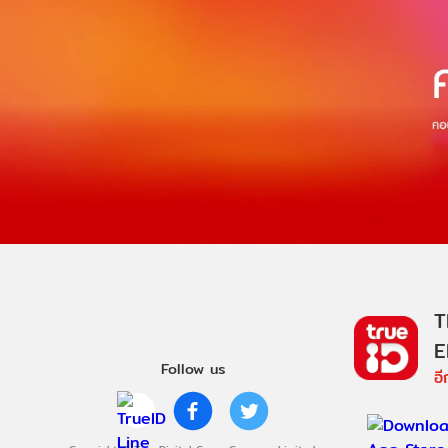
T
E
Follow us
อ