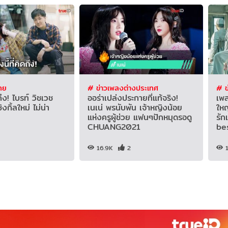
ทย
# ข่าวเพลงต่างประเทศ
# ข
ดถึง! ไบรท์ วิชเวช
ออร่าเปล่งประกายที่แท้จริง!
เพล
กิ้ลใหม่ ไม่น่า
เนเน่ พรนับพัน เจ้าหญิงน้อย
ใหญ
แห่งครูผู้ช่วย แฟนๆปักหมุดรอดู
รัก
CHUANG2021
be
16.9K
2