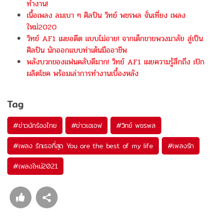
ทำงาน!
เนื้อเพลง ลมเบา ๆ ศิลปิน วิทย์ พชรพล จั่นเที่ยง เพลง
ใหม่2020
วิทย์ AF1 เผยอดีต แบบไม่อาย! จากเด็กขายพวงมาลัย สู่เป็น
ศิลปิน นักออกแบบท่าเต้นมืออาชีพ
พลังบวกของแฟนคลับดีมาก! วิทย์ AF1 เผยความรู้สึกถึง เป๊ก
ผลิตโชค พร้อมเล่าการทำงานเบื้องหลัง
Tag
#
ข่าวนักร้องไทย
#
ข่าวเอเอฟ
#
วิทย์ พชรพล
#
เพลง รักเธอที่สุด You are the best of my life
#
เพลงรัก
#
เพลงใหม่2021