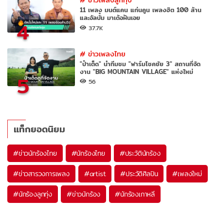
11 เพลง มนต์แคน แก่นคูน เพลงฮิต 100 ล้าน
และอัลบั้ม มาเด้อฝันเอย
4
37.7K
#
ข่าวเพลงไทย
"ป๋าเต็ด" นำทีมชม "ฟาร์มโชคชัย 3" สถานที่จัด
งาน "BIG MOUNTAIN VILLAGE" แห่งใหม่
5
56
แท็กยอดนิยม
#
ข่าวนักร้องไทย
#
นักร้องไทย
#
ประวัตินักร้อง
#
ข่าวสารวงการเพลง
#
artist
#
ประวัติศิลปิน
#
เพลงใหม่
#
นักร้องลูกทุ่ง
#
ข่าวนักร้อง
#
นักร้องเกาหลี