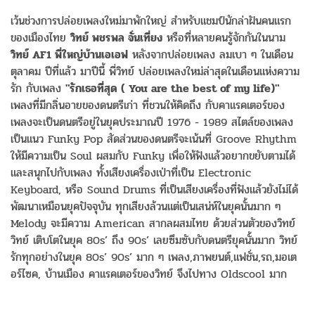
เว้นช่วงการปล่อยเพลงใหม่มาพักใหญ่ สำหรับแชมป์นักล่าฝันคนแรก
ของเมืองไทย
วิทย์ พชรพล จั่นเที่ยง
หรือที่หลายคนรู้จักกันในนาม
วิทย์ AF1 พี่ใหญ่บ้านเอเอฟ
หลังจากปล่อยเพลง ลมเบา ๆ ในเดือน
ตุลาคม ปีที่แล้ว มาปีนี้ พี่วิทย์ ปล่อยเพลงใหม่ล่าสุดในเดือนแห่งความ
รัก กับเพลง
"รักเธอที่สุด ( You are the best of my life)"
เพลงที่มีกลิ่นอายของดนตรีเก่า ที่ชวนให้คิดถึง กับคาแรคเตอร์ของ
เพลงจะเป็นดนตรีอยู่ในยุคประมาณปี 1976 - 1989 สไตล์ของเพลง
เป็นแนว Funky Pop สัดส่วนของดนตรีจะเน้นที่ Groove Rhythm
ให้มีความเป็น Soul ผสมกับ Funky เพื่อให้ฟังแล้วอยากขยับตามได้
และสนุกไปกับเพลง ทั้งเสียงเครื่องเป่าที่เป็น Electronic
Keyboard, หรือ Sound Drums ที่เป็นเสียงเครื่องที่ฟังแล้วยังไม่ได้
พัฒนาเหมือนยุคปัจจุบัน ทุกเสียงล้วนแต่เป็นเสน่ห์ในยุคนั้นมาก ๆ
Melody จะมีความ American สากลผสมไทย ด้วยส่วนตัวของวิทย์
วิทย์ เติบโตในยุค 80s’ ถึง 90s’ เลยซึมซับกับดนตรียุคนั้นมาก วิทย์
รักทุกอย่างในยุค 80s’ 90s’ มาก ๆ เพลง,ภาพยนต์,แฟชั่น,รถ,มอเต
อร์ไซค, บ้านเมือง คาแรคเตอร์ของวิทย์ จึงไปทาง Oldscool มาก