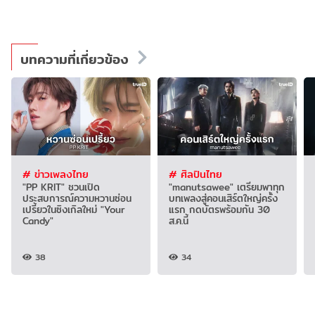
บทความที่เกี่ยวข้อง
# ข่าวเพลงไทย
# ศิลปินไทย
"PP KRIT" ชวนเปิด
"manutsawee" เตรียมพาทุก
ประสบการณ์ความหวานซ่อน
บทเพลงสู่คอนเสิร์ตใหญ่ครั้ง
เปรี้ยวในซิงเกิลใหม่ "Your
แรก กดบัตรพร้อมกัน 30
Candy"
ส.ค.นี้
38
34