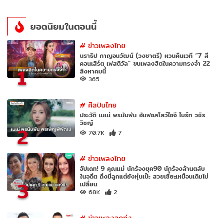
ยอดนิยมในตอนนี้
#
ข่าวเพลงไทย
นราธิป กาญจนวัฒน์ (วงชาตรี) หวนคืนเวที “7 สี
คอนเสิร์ต เฟสติวัล” ขนเพลงฮิตในความทรงจำ 22
1
สิงหาคมนี้
365
#
ศิลปินไทย
ประวัติ เนเน่ พรนับพัน อันฟอลโลว์ไอจี ไบร์ท วชิร
วิชญ์
2
70.7K
7
#
ข่าวเพลงไทย
อัปเดท! 9 คุณแม่ นักร้องยุค90 นักร้องล้านตลับ
ในอดีต ถึงมีลูกแต่ยังหุ่นเป๊ะ สวยเซี๊ยะเหมือนเดิมไม่
3
เปลี่ยน
68K
2
#
ข่าวเพลงลูกทุ่ง