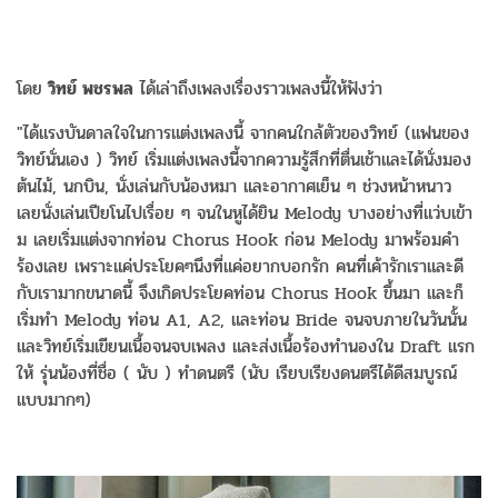
โดย
วิทย์ พชรพล
ได้เล่าถึงเพลงเรื่องราวเพลงนี้ให้ฟังว่า
"ได้แรงบันดาลใจในการแต่งเพลงนี้ จากคนใกล้ตัวของวิทย์ (แฟนของ
วิทย์นั่นเอง ) วิทย์ เริ่มแต่งเพลงนี้จากความรู้สึกที่ตื่นเช้าและได้นั่งมอง
ต้นไม้, นกบิน, นั่งเล่นกับน้องหมา และอากาศเย็น ๆ ช่วงหน้าหนาว
เลยนั่งเล่นเปียโนไปเรื่อย ๆ จนในหูได้ยิน Melody บางอย่างที่แว่บเข้า
ม เลยเริ่มแต่งจากท่อน Chorus Hook ก่อน Melody มาพร้อมคํา
ร้องเลย เพราะแค่ประโยคๆนึงที่แค่อยากบอกรัก คนที่เค้ารักเราและดี
กับเรามากขนาดนี้ จึงเกิดประโยคท่อน Chorus Hook ขึ้นมา และก็
เริ่มทํา Melody ท่อน A1, A2, และท่อน Bride จนจบภายในวันนั้น
และวิทย์เริ่มเขียนเนื้อจนจบเพลง และส่งเนื้อร้องทํานองใน Draft แรก
ให้ รุ่นน้องที่ชื่อ ( นับ ) ทําดนตรี (นับ เรียบเรียงดนตรีได้ดีสมบูรณ์
แบบมากๆ)