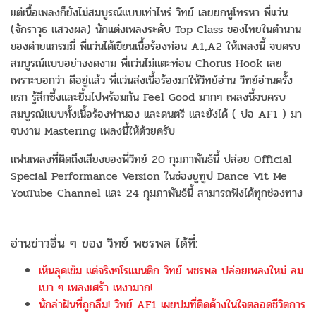
แต่เนื้อเพลงก็ยังไม่สมบูรณ์แบบเท่าไหร่ วิทย์ เลยยกหูโทรหา พี่แว่น
(จักราวุธ แสวงผล) นักแต่งเพลงระดับ Top Class ของไทยในตํานาน
ของค่ายแกรมมี่ พี่แว่นได้เขียนเนื้อร้องท่อน A1,A2 ให้เพลงนี้ จบครบ
สมบูรณ์แบบอย่างงดงาม พี่แว่นไม่แตะท่อน Chorus Hook เลย
เพราะบอกว่า ดีอยู่แล้ว พี่แว่นส่งเนื้อร้องมาให้วิทย์อ่าน วิทย์อ่านครั้ง
แรก รู้สึกซึ้งและยิ้มไปพร้อมกัน Feel Good มากๆ เพลงนี้จบครบ
สมบูรณ์แบบทั้งเนื้อร้องทํานอง และดนตรี และยังได้ ( ปอ AF1 ) มา
จบงาน Mastering เพลงนี้ให้ด้วยครับ
แฟนเพลงที่คิดถึงเสียงของพี่วิทย์ 20 กุมภาพันธ์นี้ ปล่อย Official
Special Performance Version ในช่องยูทูป Dance Vit Me
YouTube Channel และ 24 กุมภาพันธ์นี้ สามารถฟังได้ทุกช่องทาง
อ่านข่าวอื่น ๆ ของ วิทย์ พชรพล ได้ที่:
เห็นลุคเข้ม แต่จริงๆโรแมนติก วิทย์ พชรพล ปล่อยเพลงใหม่ ลม
เบา ๆ เพลงเศร้า เหงามาก!
นักล่าฝันที่ถูกลืม! วิทย์ AF1 เผยปมที่ติดค้างในใจตลอดชีวิตการ