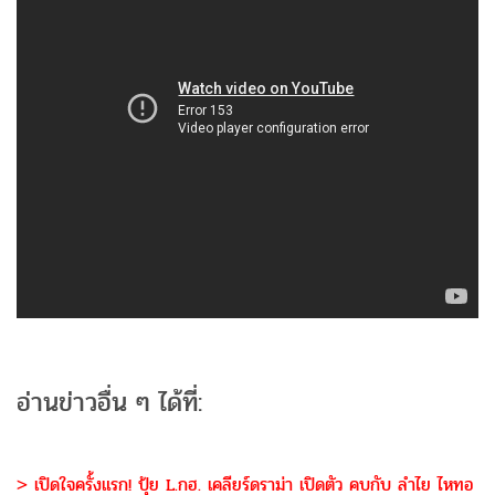
อ่านข่าวอื่น ๆ ได้ที่:
> เปิดใจครั้งแรก! ปุ้ย L.กฮ. เคลียร์ดราม่า เปิดตัว คบกับ ลำไย ไหทอ