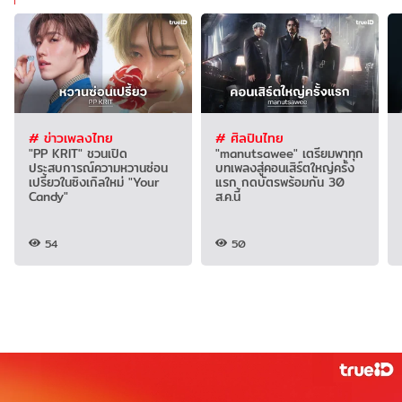
# ข่าวเพลงไทย
# ศิลปินไทย
"PP KRIT" ชวนเปิด
"manutsawee" เตรียมพาทุก
ประสบการณ์ความหวานซ่อน
บทเพลงสู่คอนเสิร์ตใหญ่ครั้ง
เปรี้ยวในซิงเกิลใหม่ "Your
แรก กดบัตรพร้อมกัน 30
Candy"
ส.ค.นี้
54
50