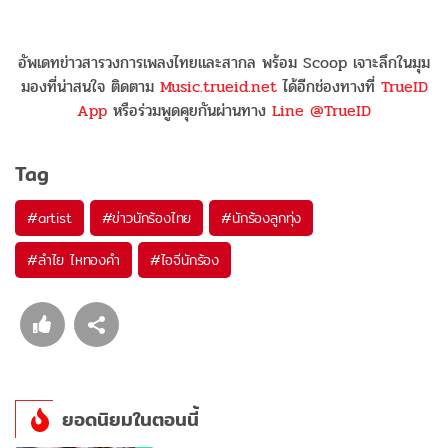
อัพเดทข่าวสารวงการเพลงไทยและสากล พร้อม Scoop เจาะลึกในมุม
มองที่น่าสนใจ ติดตาม
Music.trueid.net
ได้อีกช่องทางที่
TrueID
App
หรือร่วมพูดคุยกันผ่านทาง
Line @TrueID
Tag
#
artist
#
ข่าวนักร้องไทย
#
นักร้องลูกทุ่ง
#
ลำไย ไหทองคำ
#
ไอจีนักร้อง
ยอดนิยมในตอนนี้