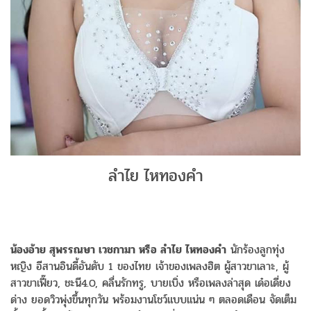
ลำไย ไหทองคำ
น้องอ้าย สุพรรณษา เวชกามา หรือ ลำไย ไหทองคำ
นักร้องลูกทุ่ง
หญิง อีสานอินดี้อันดับ 1 ของไทย เจ้าของเพลงฮิต ผู้สาวขาเลาะ, ผู้
สาวขาเฟี๊ยว, ชะนี4.0, คลื่นรักทรู, บายเบิ่ง หรือเพลงล่าสุด เด๋อเดี่ยง
ด่าง ยอดวิวพุ่งขึ้นทุกวัน พร้อมงานโชว์แบบแน่น ๆ ตลอดเดือน จัดเต็ม