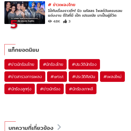
#
ข่าวเพลงไทย
1ปีกับเรื่องราวดีๆ! นิว นภัสสร โพสต์วันครบรอบ
แต่งงาน ดีใจที่มี เป๊ก เปรมณัช มาเป็นคู่ชีวิต
5
4.8K
3
แท็กยอดนิยม
#
ข่าวนักร้องไทย
#
นักร้องไทย
#
ประวัตินักร้อง
#
ข่าวสารวงการเพลง
#
artist
#
ประวัติศิลปิน
#
เพลงใหม่
#
นักร้องลูกทุ่ง
#
ข่าวนักร้อง
#
นักร้องเกาหลี
บทความที่เกี่ยวข้อง