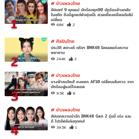
#
ข่าวเพลงไทย
อัปเดท! 9 คุณแม่ นักร้องยุค90 นักร้องล้านตลับ
ในอดีต ถึงมีลูกแต่ยังหุ่นเป๊ะ สวยเซี๊ยะเหมือนเดิมไม่
1
เปลี่ยน
68K
2
#
ศิลปินไทย
ประวัติ สตางค์ ตริษา BNK48 ไอดอลแห่งความ
พยายาม
2
24.4K
2
#
ข่าวเพลงไทย
นางฟ้าคนใหม่! หงหยก AF10 เปลี่ยนเส้นทาง จาก
นักร้องสู่แอร์โฮสเตส
3
9.5K
6
#
ข่าวเพลงไทย
อัปเดทความน่ารัก BNK48 Gen 2 รุ่นนี้ เก่ง และ
ดี โปรไฟล์เด่นทุกคน!
4
39.5K
1