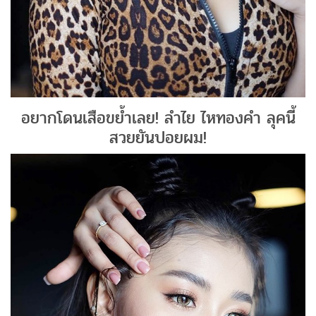
อยากโดนเสือขย้ำเลย! ลำไย ไหทองคำ ลุคนี้
สวยยันปอยผม!