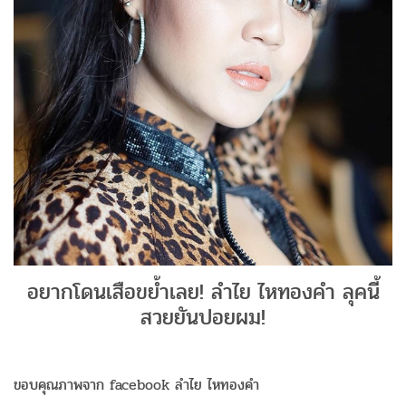
อยากโดนเสือขย้ำเลย! ลำไย ไหทองคำ ลุคนี้
สวยยันปอยผม!
ขอบคุณภาพจาก facebook ลำไย ไหทองคำ