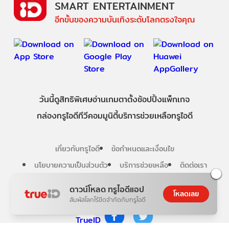
SMART ENTERTAINMENT
อีกขั้นของความบันเทิงระดับโลกตรงใจคุณ
วันนี้
ดู
สิทธิพิเศษ
อ่าน
เกม
ตาตั้ง
ช้อปปิ้ง
แพ็กเกจ
กล่องทรูไอดีทีวี
คอมมูนิตี้
บริการช่วยเหลือทรูไอดี
เกี่ยวกับทรูไอดี
ข้อกำหนดและเงื่อนไข
นโยบายความเป็นส่วนตัว
บริการช่วยเหลือ
ติดต่อเรา
ดาวน์โหลด ทรูไอดีแอป
โหลดเลย
Follow us
สัมผัสโลกไร้ขีดจำกัดกับทรูไอดี