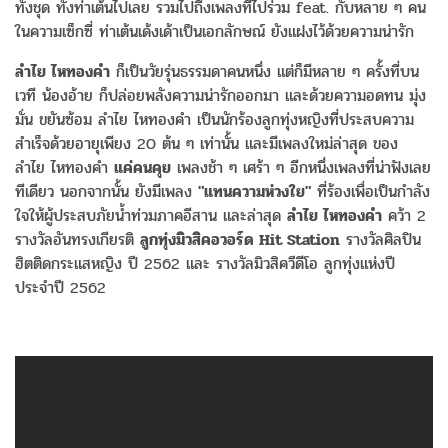
ทั้งชุด ทั้งท่าเต้นไปเลย รวมไปถึงเพลงที่ไปร่วม feat. กับหลาย ๆ คน
ในความเซ็กซี่ ท่าเต้นเด้งเด้าเป็นเอกลักษณ์ ยังแฝงไว้ด้วยความน่ารัก
ลำไย ไหทองคำ
ก็เป็นวัยรุ่นธรรมดาคนหนึ่ง แต่ก็มีหลาย ๆ ครั้งที่บน
เวที น้องอ้าย ก็ปล่อยพลังความน่ารักออกมา และด้วยความอดทน มุ่ง
มั่น ขยันซ้อม ลำไย ไหทองคำ เป็นนักร้องลูกทุ่งหญิงที่ประสบความ
สำเร็จด้วยอายุเพียง 20 ต้น ๆ เท่านั้น และมีเพลงใหม่ล่าสุด ของ
ลำไย ไหทองคำ
แค่คนคุย
เพลงช้า ๆ เศร้า ๆ อีกหนึ่งเพลงที่น่าฟังเลย
ทีเดียว นอกจากนั้น ยังมีเพลง
"แทนความห่วงใย"
ที่ร้องเพื่อเป็นกำลัง
ใจให้ผู้ประสบภัยน้ำท่วมภาคอีสาน และล่าสุด
ลำไย ไหทองคำ
คว้า 2
รางวัลอันทรงเกียรติ
ลูกทุ่งมิวสิคอวอร์ด Hit Station
รางวัลศิลปิน
ฮิตติดกระแสหญิง ปี 2562 และ รางวัลมิวสิควีดีโอ ลูกทุ่งแห่งปี
ประจำปี 2562