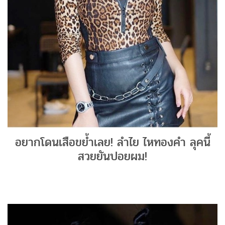
อยากโดนเสือขย้ำเลย! ลำไย ไหทองคำ ลุคนี้
สวยยันปอยผม!