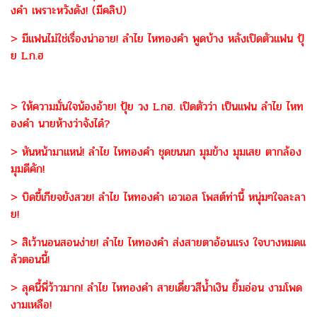
งคำ เพราะหวังดัง! (มีคลิป)
> มีแฟนไม่ใช่เรื่องน่าอาย! ลำไย ไหทองคำ พูดบ้าง หลังเปิดตัวแฟน ปุ้
ย L.ก.ฮ
> ให้ความมั่นใจน้องอ้าย! ปุ้ย วง L.กฮ. เปิดตัวว่า เป็นแฟน ลำไย ไหท
องคำ นายห้างว่าจังได๋?
> หันหน้ามาแหน่! ลำไย ไหทองคำ ชุดขนนก มุมข้าง มุมเสย ตากล้อง
มุมดีคัก!
> บิดขี้เกียจยังสวย! ลำไย ไหทองคำ เอวเอส โพสต์ท่านี้ หนุ่มๆใจละลา
ย!
> สิเว้านอนสอนง่าย! ลำไย ไหทองคำ ส่งสายตาอ้อนแรง ใจบางหมดแ
ล้วตอนนี้!
> ลุคนี้พี่ว้าวมาก! ลำไย ไหทองคำ สายเดี่ยวสีน้ำเงิน ยิ้มอ่อน งามโพด
งามเหลือ!