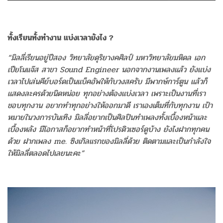
ทั้งเรียนทั้งทำงาน แบ่งเวลายังไง ?
“มิลลี่เรียนอยู่ปีสอง วิทยาลัยดุริยางคศิลป์ มหาวิทยาลัยมหิดล เอก
เปียโนแจ๊ส สาขา Sound Engineer นอกจากงานเพลงแล้ว ยังแบ่ง
เวลาไปเล่นคีย์บอร์ดเป็นแบ็คอัพให้กับวงสครับ มีพากษ์การ์ตูน แล้วก็
แสดงละครด้วยนิดหน่อย ทุกอย่างต้องแบ่งเวลา เพราะเป็นงานที่เรา
ชอบทุกงาน อยากทำทุกอย่างให้ออกมาดี เราเองเต็มที่กับทุกงาน เป้า
หมายในวงการบันเทิง มิลลี่อยากเป็นศิลปินทำเพลงทั้งเบื้องหน้าและ
เบื้องหลัง มีโอกาสก็อยากทำหน้าที่โปรดิวเซอร์ดูบ้าง ยังไงฝากทุกคน
ด้วย ฝากเพลง me. ซิงเกิลแรกของมิลลี่ด้วย ติดตามและเป็นกำลังใจ
ให้มิลลี่ตลอดไปเลยนะคะ”