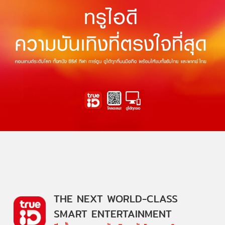
THE NEXT WORLD-CLASS
SMART ENTERTAINMENT