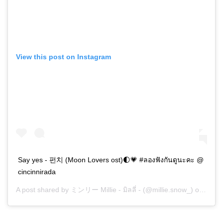
View this post on Instagram
Say yes - 펀치 (Moon Lovers ost)🌓💗 #ลองฟังกันดูนะคะ @
cincinnirada
A post shared by
ミンリー Millie - มิลลี่ -
(@millie.snow_) on
Jan 2