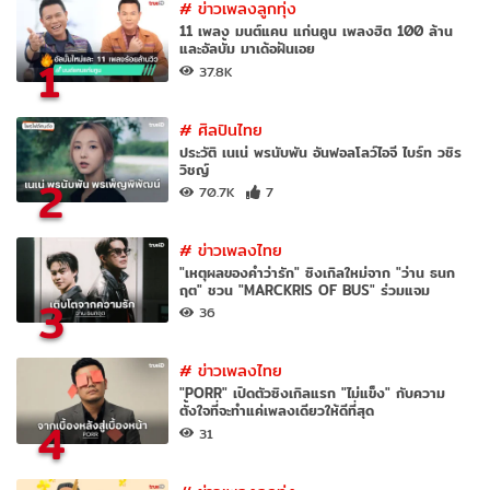
#
ข่าวเพลงลูกทุ่ง
11 เพลง มนต์แคน แก่นคูน เพลงฮิต 100 ล้าน
และอัลบั้ม มาเด้อฝันเอย
1
37.8K
#
ศิลปินไทย
ประวัติ เนเน่ พรนับพัน อันฟอลโลว์ไอจี ไบร์ท วชิร
วิชญ์
2
70.7K
7
#
ข่าวเพลงไทย
"เหตุผลของคำว่ารัก" ซิงเกิลใหม่จาก "ว่าน ธนก
ฤต" ชวน "MARCKRIS OF BUS" ร่วมแจม
3
36
#
ข่าวเพลงไทย
"PORR" เปิดตัวซิงเกิลแรก "ไม่แข็ง" กับความ
ตั้งใจที่จะทำแค่เพลงเดียวให้ดีที่สุด
4
31