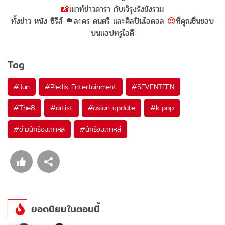
📸
เมาท์ข่าวดารา กับเจ๊รุงรังขังรวม
ทั้งข่าว หนัง ซีรีส์ 🍿ละคร ดนตรี และศิลปินไอดอล
😍
ที่คุณชื่นชอบ
บนแอปทรูไอดี
Tag
#
Jun
#
Pledis Entertainment
#
SEVENTEEN
#
The8
#
artist
#
asian update
#
k-pop
#
ข่าวนักร้องเกาหลี
#
นักร้องเกาหลี
ยอดนิยมในตอนนี้