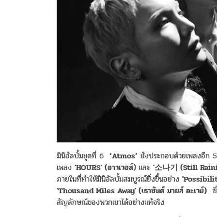
มินิอัลบั้มชุดที่ 6
‘Atmos’
ยังประกอบด้วยเพลงอีก 5 
เพลง
'HOURS' (
อาวเวอส์
)
และ
'
소나기
(Still Rain
ภายในที่ทำให้มินิอัลบั้มสมบูรณ์ยิ่งขึ้นอย่าง
'Possibilit
'Thousand Miles Away' (
เธาซันด์
มายส์
อะเวย์
)
ซึ่
สัญลักษณ์ของพวกเขาได้อย่างแท้จริง