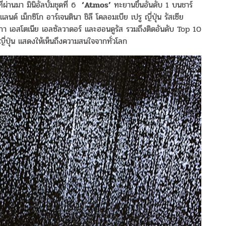
ผ่านมา มินิอัลบั้มชุดที่ 6
‘Atmos’
ทะยานขึ้นอันดับ 1 บนชาร์
ด์ เม็กซิโก อาร์เจนตินา ชิลี โคลอมเบีย เปรู ญี่ปุ่น รัสเซีย
ังกา เอสโตเนีย เอลซัลวาดอร์ และฮอนดูรัส รวมถึงติดอันดับ Top 10
่ปุ่น แสดงให้เห็นถึงความสนใจจากทั่วโลก