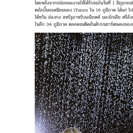
โดยหลังจากปล่อยผลงานให้ได้รับชมในวันที่ 1 มิถุนายนที่
ตอัลบั้มยอดนิยมของ iTunes ใน 16 ภูมิภาค ได้แก่ โปแลน
ไต้หวัน ฮ่องกง สหรัฐอาหรับเอมิเรตส์ มองโกเลีย ศรีล
ในอีก 34 ภูมิภาค ตลอดจนติดอันดับบนชาร์ตเพลงของญี