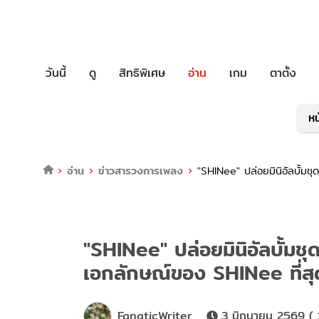
วันนี้
ดู
สิทธิพิเศษ
อ่าน
เกม
ตาตั้ง
หน
อ่าน
ข่าวสารวงการเพลง
"SHINee" ปล่อยมินิอัลบั้มชุ
"SHINee" ปล่อยมินิอัลบั้มชุ
เอกลักษณ์ของ SHINee ที่สุ
FanaticWriter
3 มิถุนายน 2569 (