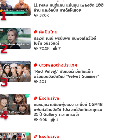
11 เพลง มนต์แคน แก่นคูน เพลงฮิต 100
1
ล้าน และอัลบั้ม มาเด้อฝันเอย
37.6K
#
ศิลปินไทย
ประวัติ เนเน่ พรนับพัน อันฟอลโลว์ไอจี
2
ไบร์ท วชิรวิชญ์
70.5K
7
#
ข่าวเพลงต่างประเทศ
"Red Velvet" ซัมเมอร์ควีนคัมแบ็ก
3
พร้อมมินิอัลบั้มใหม่ "Velvet Summer"
201
#
Exclusive
กระแสความนิยมพุ่งแรง มามิ้งค์ CGM48
4
แฟนทั่วไทยจัดให้ โปรเจกต์วันเกิดอายุครบ
21 ปี Gallery ความทรงจำ
6.9K
1
#
Exclusive