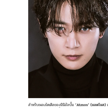
สำหรับเพลงไตเติลของมินิอัลบั้ม
‘Atmos’
(
แอตโมส
)