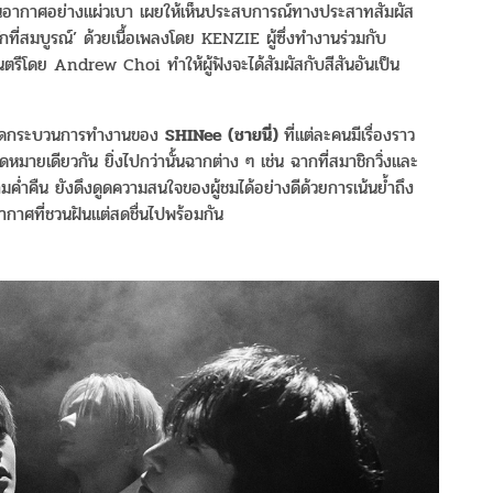
ปในอากาศอย่างแผ่วเบา เผยให้เห็นประสบการณ์ทางประสาทสัมผัส
รักที่สมบูรณ์’ ด้วยเนื้อเพลงโดย KENZIE ผู้ซึ่งทำงานร่วมกับ
รีโดย Andrew Choi ทำให้ผู้ฟังจะได้สัมผัสกับสีสันอันเป็น
อดกระบวนการทำงานของ
SHINee (
ชายนี่
)
ที่แต่ละคนมีเรื่องราว
ุดหมายเดียวกัน ยิ่งไปกว่านั้นฉากต่าง ๆ เช่น ฉากที่สมาชิกวิ่งและ
มค่ำคืน ยังดึงดูดความสนใจของผู้ชมได้อย่างดีด้วยการเน้นย้ำถึง
ศที่ชวนฝันแต่สดชื่นไปพร้อมกัน