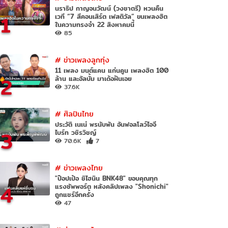
นราธิป กาญจนวัฒน์ (วงชาตรี) หวนคืน
1
เวที “7 สีคอนเสิร์ต เฟสติวัล” ขนเพลงฮิต
ในความทรงจำ 22 สิงหาคมนี้
85
#
ข่าวเพลงลูกทุ่ง
11 เพลง มนต์แคน แก่นคูน เพลงฮิต 100
2
ล้าน และอัลบั้ม มาเด้อฝันเอย
37.6K
#
ศิลปินไทย
ประวัติ เนเน่ พรนับพัน อันฟอลโลว์ไอจี
3
ไบร์ท วชิรวิชญ์
70.6K
7
#
ข่าวเพลงไทย
"ป๊อปเป้อ ชิไฮนิน BNK48" ขอบคุณทุก
4
แรงซัพพอร์ต หลังคลิปเพลง "Shonichi"
ถูกแชร์อีกครั้ง
47