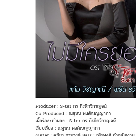
Producer : S-ter กร กีรติกวีกาญจน์
Co Produced : ณฐนน พงศ์เบญญาภา
เนื้อร้อง/ทำนอง : S-ter กร กีรติกวีกาญจน์
เรียบเรียง : ณฐนน พงศ์เบญญาภา
Guitar : อภิชา ถานวงศ์ Bass : ณัฐพงศ์ กำเหนิดงาม