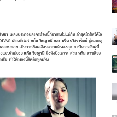
 ริษยา
เพลงประกอบละครเรื่องนี้ก็มาแรงไม่แพ้กัน ล่าสุดมิวสิควิดีโอ
IVAS เสียงดีเว่อร์
แก้ม วิชญาณี และ พรีน รวิสรารัตน์
ผู้ชมทะลุ
งออกมาเลย เป็นการเชือดเฉือนอารมณ์เพลงสุด ๆ เป็นการจับคู่ที่
ร้องแบบใหม่ของ
แก้ม วิชญานี
ยิ่งฟังยิ่งเพราะ ส่วน
พรีน
สาวเสียง
 พรีน
ทำให้เพลงนี้ฮิตติดหูคนฟัง