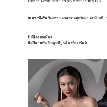
iTunes Download : https://itun.es/i67L82J
ละคร “ชิงรัก ริษยา”
ออกอากาศทุกวันพุธ-พฤหัสบดี เ
ไม่มีใครยอมใคร
ศิลปิน : แก้ม วิชญาณี , พรีน รวิสรารัตน์