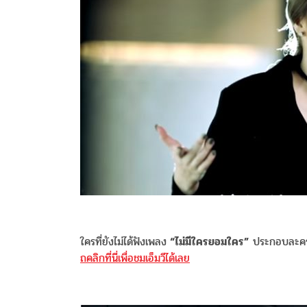
ใครที่ยังไม่ได้ฟังเพลง
“ไม่มีใครยอมใคร”
ประกอบละคร ช
ถคลิกที่นี่เพื่อชมเอ็มวีได้เลย