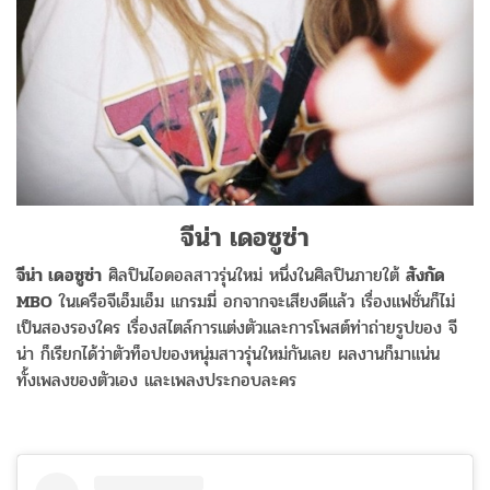
จีน่า เดอซูซ่า
จีน่า เดอซูซ่า
ศิลปินไอดอลสาวรุ่นใหม่ หนึ่งในศิลปินภายใต้
สังกัด
MBO
ในเครือจีเอ็มเอ็ม แกรมมี่ อกจากจะเสียงดีแล้ว เรื่องแฟชั่นก็ไม่
เป็นสองรองใคร เรื่องสไตล์การแต่งตัวและการโพสต์ท่าถ่ายรูปของ จี
น่า ก็เรียกได้ว่าตัวท็อปของหนุ่มสาวรุ่นใหม่กันเลย ผลงานก็มาแน่น
ทั้งเพลงของตัวเอง และเพลงประกอบละคร