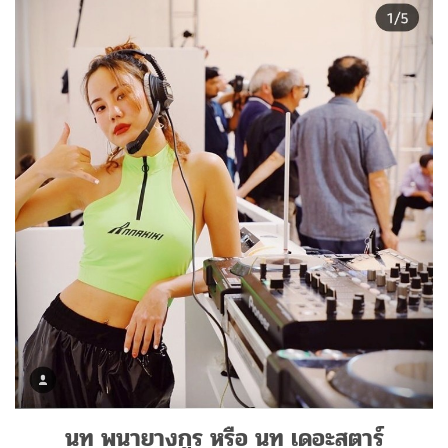
นท พนายางกูร หรือ นท เดอะสตาร์