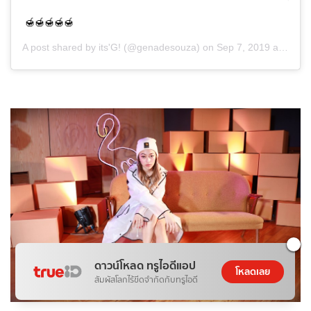
🍯🍯🍯🍯🍯
A post shared by
its'G!
(@genadesouza) on
Sep 7, 2019 at 5:50am PDT
ดาวน์โหลด ทรูไอดีแอป
โหลดเลย
สัมผัสโลกไร้ขีดจำกัดกับทรูไอดี