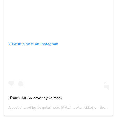
View this post on Instagram
ตัวแถม-MEAN cover by kaimook
A post shared by
ไข่มุกkaimook
(@kaimooksnickke) on
Sep 19, 2018 at 5:50am PDT