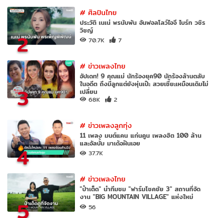
#
ศิลปินไทย
ประวัติ เนเน่ พรนับพัน อันฟอลโลว์ไอจี ไบร์ท วชิร
วิชญ์
2
70.7K
7
#
ข่าวเพลงไทย
อัปเดท! 9 คุณแม่ นักร้องยุค90 นักร้องล้านตลับ
ในอดีต ถึงมีลูกแต่ยังหุ่นเป๊ะ สวยเซี๊ยะเหมือนเดิมไม่
3
เปลี่ยน
68K
2
#
ข่าวเพลงลูกทุ่ง
11 เพลง มนต์แคน แก่นคูน เพลงฮิต 100 ล้าน
และอัลบั้ม มาเด้อฝันเอย
4
37.7K
#
ข่าวเพลงไทย
"ป๋าเต็ด" นำทีมชม "ฟาร์มโชคชัย 3" สถานที่จัด
งาน "BIG MOUNTAIN VILLAGE" แห่งใหม่
5
56