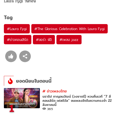
Laura Fygi วันก่อน
Tag
#
Laura Fygi
#
The Glorious Celebration With Laura Fygi
#
ข่าวคอนเสิร์ต
#
ลอร่า ฟีจิ
#
เพลง jazz
ยอดนิยมในตอนนี้
#
ข่าวเพลงไทย
นราธิป กาญจนวัฒน์ (วงชาตรี) หวนคืนเวที “7 สี
คอนเสิร์ต เฟสติวัล” ขนเพลงฮิตในความทรงจำ 22
1
สิงหาคมนี้
365