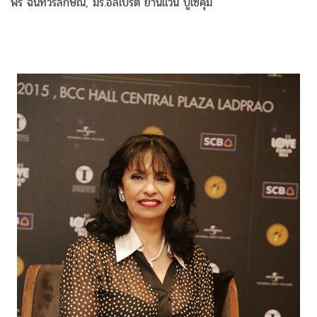
พร ฉันทวรลักษณ์, มร.อัลเบิร์ต ยานแวน บูเซคุ่ม