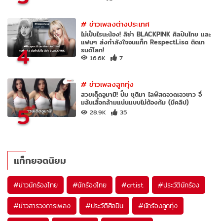
#
ข่าวเพลงต่างประเทศ
ไม่เป็นไรนะน้อง! ลิซ่า BLACKPINK ศิลปินไทย และ
แฟนๆ ส่งกำลังใจจนแท็ก RespectLisa ติดเท
4
รนด์โลก!
16.6K
7
#
ข่าวเพลงลูกทุ่ง
สวยเด็ดอูมามิ! ปิ๋ม ชุติมา ไลฟ์สดอวดเอวขาว อึ๋
มล้นเสื้อกล้ามแน่นแบบไม่ต้องก้ม (มีคลิป)
5
28.9K
35
แท็กยอดนิยม
#
ข่าวนักร้องไทย
#
นักร้องไทย
#
artist
#
ประวัตินักร้อง
#
ข่าวสารวงการเพลง
#
ประวัติศิลปิน
#
นักร้องลูกทุ่ง