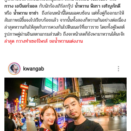
กวาง เอบีนอร์มอล
กับนักร้องเกิร์ลกรุ๊ป
น้ำหวาน พิมรา เจริญภักดี
หรือ
น้ำหวาน ซาซ่า
ถึงก่อนหน้านี้โดนแฉคบซ้อน แต่ทั้งคู่ก็ออกมาให้
สัมภาษณ์ชี้แจงไปเรียบร้อยแล้ว จากนั้นทั้งสองก็หวานกันอย่างต่อเนื่อง
ล่าสุดหวานกันให้สุดกับการควงกันไปดินเนอร์ที่เยาวราช โดยทั้งคู่โพสต์
รูปภาพคู่ผ่านอินสตาแกรมส่วนตัว ถึงจะหน้าสดก็ยังพามาหวานได้นะจ๊ะ
ล่าสุด กวางทำเซอร์ไพรส์ ขอน้ำหวานแต่งงาน