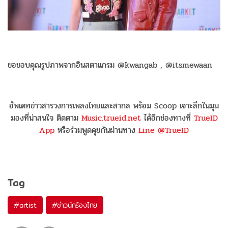
ขอขอบคุณรูปภาพจากอินสตาแกรม @kwangab , @itsmewaan
อัพเดทข่าวสารวงการเพลงไทยและสากล พร้อม Scoop เจาะลึกในมุม
มองที่น่าสนใจ ติดตาม
Music.trueid.net
ได้อีกช่องทางที่
TrueID
App
หรือร่วมพูดคุยกันผ่านทาง
Line @TrueID
Tag
#
artist
#
ข่าวนักร้องไทย