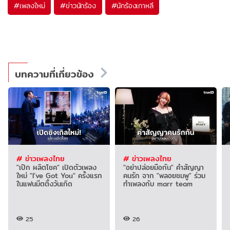
#
เพลงใหม่
#
ข่าวนักร้อง
#
นักร้องเกาหลี
บทความที่เกี่ยวข้อง
# ข่าวเพลงไทย
# ข่าวเพลงไทย
"เป๊ก ผลิตโชค" เปิดตัวเพลง
"อย่าปล่อยมือกัน" คำสัญญา
ใหม่ "I’ve Got You" ครั้งแรก
คนรัก จาก "พลอยชมพู" ร่วม
ในแฟนมีตติ้งวันเกิด
ทำเพลงกับ marr team
25
26