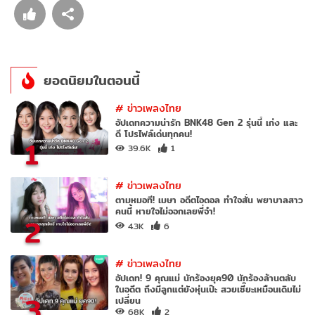
ยอดนิยมในตอนนี้
#
ข่าวเพลงไทย
อัปเดทความน่ารัก BNK48 Gen 2 รุ่นนี้ เก่ง และ
ดี โปรไฟล์เด่นทุกคน!
1
39.6K
1
#
ข่าวเพลงไทย
ตามหมอที! เมษา อดีตไอดอล ทำใจสั่น พยาบาลสาว
คนนี้ หายใจไม่ออกเลยพี่จ๋า!
2
4.3K
6
#
ข่าวเพลงไทย
อัปเดท! 9 คุณแม่ นักร้องยุค90 นักร้องล้านตลับ
ในอดีต ถึงมีลูกแต่ยังหุ่นเป๊ะ สวยเซี๊ยะเหมือนเดิมไม่
3
เปลี่ยน
68K
2