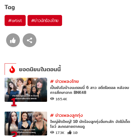
Tag
#
artist
#
ข่าวนักร้องไทย
ยอดนิยมในตอนนี้
#
ข่าวเพลงไทย
เป็นยังไงบ้างนะตอนนี้ 6 สาว อดีตไอดอล หลังจบ
การศึกษาจาก BNK48
1
165.4K
#
ข่าวเพลงลูกทุ่ง
ใหญ่ฟัดใหญ่! 10 นักร้องลูกทุ่งอึ๋มทะลัก งัดไม้เด็ด
โชว์ สะกดสายตาคนดู
2
17.3K
10