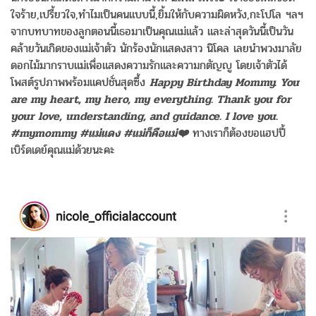
ใจร้าย,เปรี้ยวใจ,ทำไมเป็นคนแบบนี้,ยิ้มให้กับความผิดหวัง,กะโปโล ฯลฯ
จากบทบาทของลูกตอนนี้เธอมาเป็นคุณแม่แล้ว และล่าสุดวันนี้เป็นวัน
คล้ายวันเกิดของแม่เจ้าตัว นักร้องนักแสดงสาว นิโคล เลยนำพวงมาลัย
ดอกไม้มากราบแม่เพื่อแสดงความรักและความกตัญญู โดยเจ้าตัวได้
โพสต์รูปภาพพร้อมแคปชั่นสุดซึ้ง
Happy​ Birthday​ Mommy.​ You​
are​ my​ heart, my​ hero, my​ everything.​ Thank​ you​ for​
your​ love, understanding, and​ guidance.​ I​ love​ you.​
#mymommy #แม่แดง​ #แม่ก็คือแม่❤️
ทางเราก็ต้องขอแฮปปี้
เบิร์ดเดย์คุณแม่ด้วยนะคะ