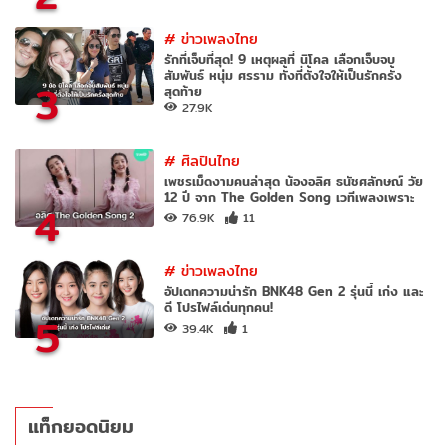
#
ข่าวเพลงไทย
รักที่เจ็บที่สุด! 9 เหตุผลที่ นิโคล เลือกเจ็บจบ
สัมพันธ์ หนุ่ม ศรราม ทั้งที่ตั้งใจให้เป็นรักครั้ง
3
สุดท้าย
27.9K
#
ศิลปินไทย
เพชรเม็ดงามคนล่าสุด น้องอลิศ ธนัชศลักษณ์ วัย
12 ปี จาก The Golden Song เวทีเพลงเพราะ
4
76.9K
11
#
ข่าวเพลงไทย
อัปเดทความน่ารัก BNK48 Gen 2 รุ่นนี้ เก่ง และ
ดี โปรไฟล์เด่นทุกคน!
5
39.4K
1
แท็กยอดนิยม