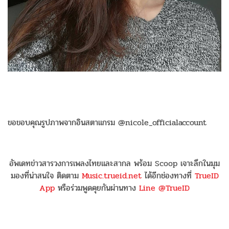
ขอขอบคุณรูปภาพจากอินสตาแกรม @nicole_officialaccount
อัพเดทข่าวสารวงการเพลงไทยและสากล พร้อม Scoop เจาะลึกในมุม
มองที่น่าสนใจ ติดตาม
Music.trueid.net
ได้อีกช่องทางที่
TrueID
App
หรือร่วมพูดคุยกันผ่านทาง
Line @TrueID