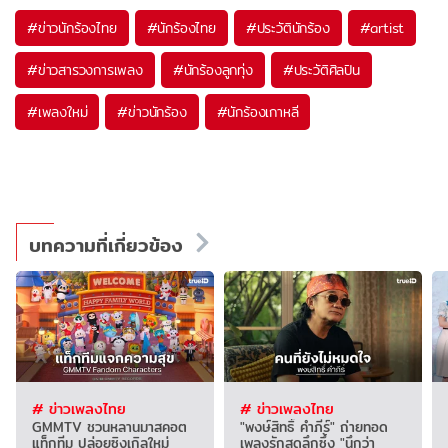
#
ข่าวนักร้องไทย
#
นักร้องไทย
#
ประวัตินักร้อง
#
artist
#
ข่าวสารวงการเพลง
#
นักร้องลูกทุ่ง
#
ประวัติศิลปิน
#
เพลงใหม่
#
ข่าวนักร้อง
#
นักร้องเกาหลี
บทความที่เกี่ยวข้อง
# ข่าวเพลงไทย
# ข่าวเพลงไทย
GMMTV ชวนหลานมาสคอต
"พงษ์สิทธิ์ คำภีร์" ถ่ายทอด
แท็กทีม ปล่อยซิงเกิลใหม่
เพลงรักสุดลึกซึ้ง "นึกว่า