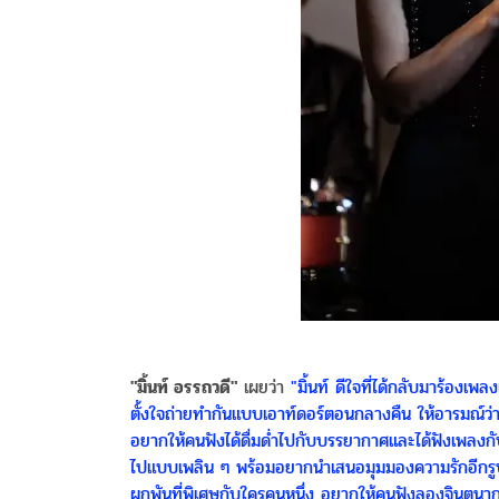
"มิ้นท์ อรรถวดี"
เผยว่า
"มิ้นท์ ดีใจที่ได้กลับมาร้องเ
ตั้งใจถ่ายทำกันแบบเอาท์ดอร์ตอนกลางคืน ให้อารมณ์ว่
อยากให้คนฟังได้ดื่มด่ำไปกับบรรยากาศและได้ฟังเพลงกั
ไปแบบเพลิน ๆ พร้อมอยากนำเสนอมุมมองความรักอีกรูปแบบห
ผูกพันที่พิเศษกับใครคนหนึ่ง อยากให้คนฟังลองจินตนากา