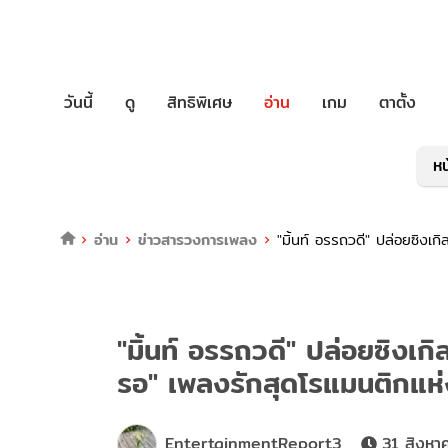
วันนี้
ดู
สิทธิพิเศษ
อ่าน
เกม
ตาตั้ง
หน
อ่าน
ข่าวสารวงการเพลง
"มิ้นท์ อรรถวดี" ปล่อยซิงเกิ
"มิ้นท์ อรรถวดี" ปล่อยซิงเกิล
รอ" เพลงรักสุดโรแมนติกแห่
EntertainmentReport3
31 สิงหา