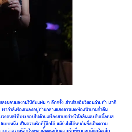
พลงและมอบผลงานให้กับแฟน ๆ อีกครั้ง สำหรับเอ็มวีตอนถ่ายทำ เราก็
า เรากำลังร้องเพลงอยู่ท่ามกลางแสงดาวและท้องฟ้ายามค่ำคืน
บวงดนตรีที่ประกอบไปด้วยเครื่องสายอย่างไวโอลินและดับเบิ้ลเบส
นึ่ง เป็นความรักที่รู้สึกได้ แม้ยังไม่ได้พบกันซึ่งเป็นความ
รดูว่าความรู้สึกในเพลงนั้นตรงกับความรักที่พวกเขามีต่อใครสัก