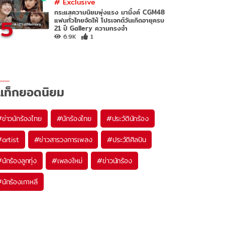
#
Exclusive
กระแสความนิยมพุ่งแรง มามิ้งค์ CGM48
5
แฟนทั่วไทยจัดให้ โปรเจกต์วันเกิดอายุครบ
21 ปี Gallery ความทรงจำ
6.9K
1
แท็กยอดนิยม
#
ข่าวนักร้องไทย
#
นักร้องไทย
#
ประวัตินักร้อง
#
artist
#
ข่าวสารวงการเพลง
#
ประวัติศิลปิน
#
นักร้องลูกทุ่ง
#
เพลงใหม่
#
ข่าวนักร้อง
#
นักร้องเกาหลี