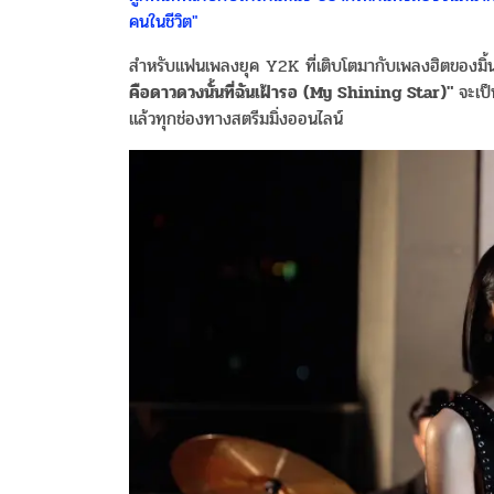
คนในชีวิต"
สำหรับแฟนเพลงยุค Y2K ที่เติบโตมากับเพลงฮิตของมิ้นท์อ
คือดาวดวงนั้นที่ฉันเฝ้ารอ (My Shining Star)"
จะเป็
แล้วทุกช่องทางสตรีมมิ่งออนไลน์