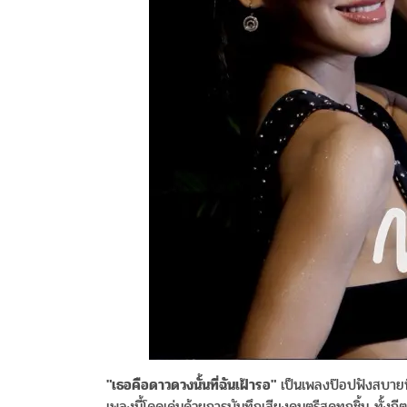
"เธอคือดาวดวงนั้นที่ฉันเฝ้ารอ"
เป็นเพลงป๊อปฟังสบายท
เพลงนี้โดดเด่นด้วยการบันทึกเสียงดนตรีสดทุกชิ้น ทั้งกี