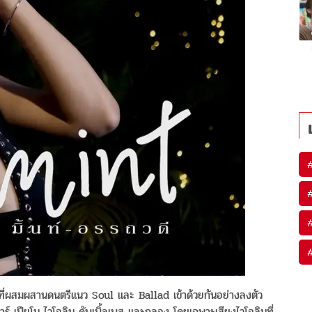
ี่ผสมผสานดนตรีแนว Soul และ Ballad เข้าด้วยกันอย่างลงตัว
ตาร์ เปียโน ไวโอลิน ดับเบิ้ลเบส และกลอง โดยเฉพาะเสียงไวโอลินที่