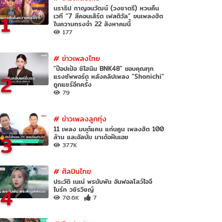
นราธิป กาญจนวัฒน์ (วงชาตรี) หวนคืน
1
เวที “7 สีคอนเสิร์ต เฟสติวัล” ขนเพลงฮิต
ในความทรงจำ 22 สิงหาคมนี้
177
#
ข่าวเพลงไทย
"ป๊อปเป้อ ชิไฮนิน BNK48" ขอบคุณทุก
2
แรงซัพพอร์ต หลังคลิปเพลง "Shonichi"
ถูกแชร์อีกครั้ง
79
#
ข่าวเพลงลูกทุ่ง
11 เพลง มนต์แคน แก่นคูน เพลงฮิต 100
3
ล้าน และอัลบั้ม มาเด้อฝันเอย
37.7K
#
ศิลปินไทย
ประวัติ เนเน่ พรนับพัน อันฟอลโลว์ไอจี
4
ไบร์ท วชิรวิชญ์
70.6K
7