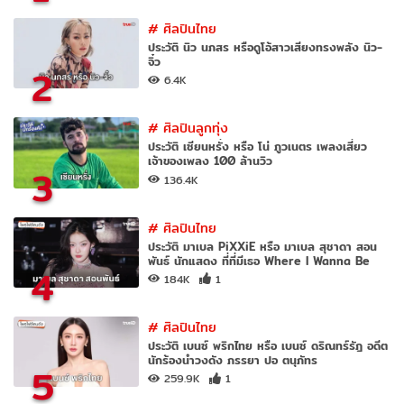
#
ศิลปินไทย
ประวัติ นิว นภสร หรือดูโอ้สาวเสียงทรงพลัง นิว-
จิ๋ว
2
6.4K
#
ศิลปินลูกทุ่ง
ประวัติ เซียนหรั่ง หรือ โน่ ภูวเนตร เพลงเสี่ยว
เจ้าของเพลง 100 ล้านวิว
3
136.4K
#
ศิลปินไทย
ประวัติ มาเบล PiXXiE หรือ มาเบล สุชาดา สอน
พันธ์ นักแสดง ที่ที่มีเธอ Where I Wanna Be
4
184K
1
#
ศิลปินไทย
ประวัติ เบนซ์ พริกไทย หรือ เบนซ์ ดริณทร์รัฎ อดีต
นักร้องนำวงดัง ภรรยา ปอ ตนุภัทร
5
259.9K
1