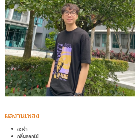
ผลงานเพลง
ลมจ๋า
กลิ่นดอกไม้