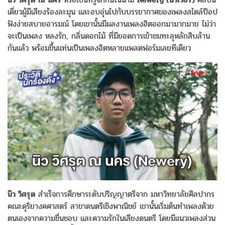
เดี่ยวผู้มีเสียงร้องละมุน และอบอุ่นไปกับบรรยากาศของเพลงสไตล์ป็อป
ฟังง่ายสบายอารมณ์ โดยเขานั้นมีผลงานเพลงฮิตออกมามากมาย ไม่ว่า
จะเป็นเพลง หลงรัก, กลิ่นดอกไม้ ที่มียอดการเข้าชมทะลุหลักสิบล้าน
กันแล้ว พร้อมขึ้นแท่นเป็นเพลงฮิตหลายแพลตฟอร์มเลยทีเดียว
นิว วิศรุต
สำเร็จการศึกษาระดับปริญญาตรีจาก มหาวิทยาลัยศิลปากร
คณะดุริยางคศาสตร์ สาขาดนตรีเชิงพาณิชย์ เขานั้นเริ่มต้นทำเพลงด้วย
ตนเองจากความชื่นชอบ และความรักในเสียงดนตรี โดยมีแนวเพลงส่วน