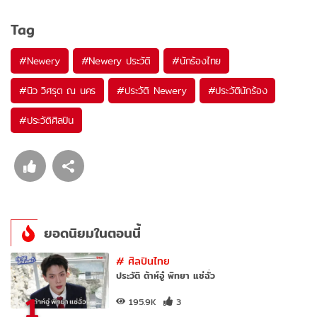
Tag
#
Newery
#
Newery ประวัติ
#
นักร้องไทย
#
นิว วิศรุต ณ นคร
#
ประวัติ Newery
#
ประวัตินักร้อง
#
ประวัติศิลปิน
ยอดนิยมในตอนนี้
#
ศิลปินไทย
ประวัติ ต้าห์อู๋ พิทยา แซ่ฉั่ว
1
195.9K
3