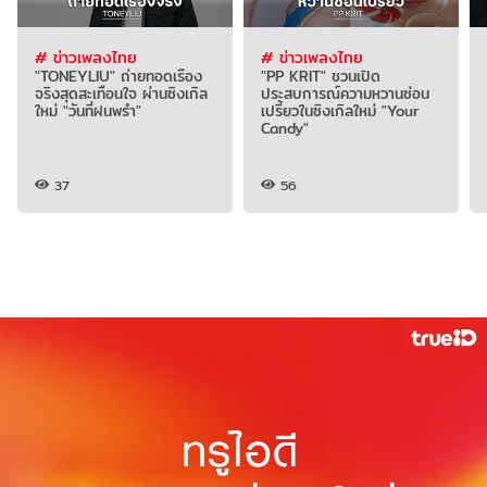
# ข่าวเพลงไทย
# ข่าวเพลงไทย
"TONEYLIU" ถ่ายทอดเรื่อง
"PP KRIT" ชวนเปิด
จริงสุดสะเทือนใจ ผ่านซิงเกิล
ประสบการณ์ความหวานซ่อน
ใหม่ "วันที่ฝนพรำ"
เปรี้ยวในซิงเกิลใหม่ "Your
Candy"
37
56