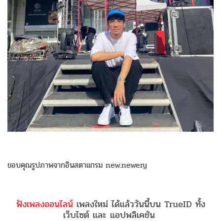
ขอบคุณรูปภาพจากอินสตาแกรม new.newery
ฟังเพลงออนไลน์
เพลงใหม่ ได้แล้ววันนี้บน TrueID ทั้ง
เว็บไซต์ และ แอปพลิเคชัน