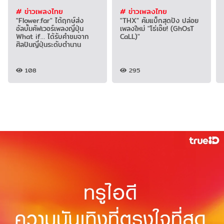
# ข่าวเพลงไทย
# ข่าวเพลงไทย
"Flower.far" ได้ฤกษ์ส่ง
"THX" คัมแบ็กสุดปัง ปล่อย
อัลบั้มคัฟเวอร์เพลงญี่ปุ่น
เพลงใหม่ "โธ่เอ๊ย! (GhOsT
What if… ได้รับคำชมจาก
CaLL)"
ศิลปินญี่ปุ่นระดับตำนาน
108
295