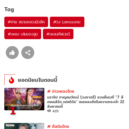
Tag
#
ค่าย สนามหลวงมิวสิค
#
วง Lomosonic
#
เพลง เล่นของสูง
#
เพลงคัฟเวอร์
ยอดนิยมในตอนนี้
#
ข่าวเพลงไทย
นราธิป กาญจนวัฒน์ (วงชาตรี) หวนคืนเวที “7 สี
คอนเสิร์ต เฟสติวัล” ขนเพลงฮิตในความทรงจำ 22
1
สิงหาคมนี้
435
#
ศิลปินไทย