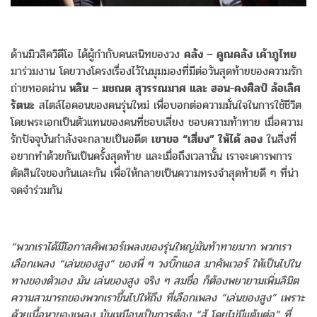
ด้านมิวสิควิดีโอ ได้ผู้กำกับคนสนิทของวง
คลัง – คูณคลัง เค้าภูไทย
มาร่วมงาน โดยวางโครงเรื่องไว้ในมุมมองที่มีต่อวันสุดท้ายของความรัก
ถ่ายทอดผ่าน
หลิน – มชณต สุวรรณมาศ และ ฮอน-คงศิลป์ ล้อเลิศ
รัตนะ
สไตล์ไอคอนของคนรุ่นใหม่ เพื่อบอกต่อความมั่นใจในการใช้ชีวิต
โดยพระเอกเป็นตัวแทนของคนที่ชอบเสี่ยง ชอบความท้าทาย เมื่อความ
รักปัจจุบันกำลังจะกลายเป็นอดีต
เขาขอ “เสี่ยง” ให้ได้ ลอง
ในสิ่งที่
อยากทำด้วยกันเป็นครั้งสุดท้าย และเมื่อถึงเวลานั้น เราจะเคารพการ
ตัดสินใจของกันและกัน เพื่อให้กลายเป็นความทรงจำสุดท้ายดี ๆ ที่น่า
จดจำร่วมกัน
“พวกเราได้มีโอกาสคัพเวอร์เพลงของรุ่นใหญ่มันท้าทายมาก พวกเรา
เลือกเพลง “เล่นของสูง” ของพี่ ๆ วงบิ๊กแอส มาคัพเวอร์ ให้เป็นไปใน
ทางของตัวเอง มัน เล่นของสูง จริง ๆ สมชื่อ ก็ต้องพยายามเพิ่มลิมิต
ความสามารถของพวกเราขึ้นไปให้ถึง ที่เลือกเพลง “เล่นของสูง” เพราะ
ด้วยเนื้อหาของเพลง มันเหมือนเป็นการต้อง “สู้ โดยไม่มีแต้มต่อ” ที่