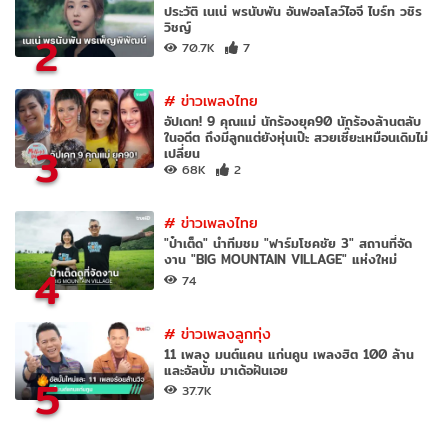
ประวัติ เนเน่ พรนับพัน อันฟอลโลว์ไอจี ไบร์ท วชิร
วิชญ์
2
70.7K
7
#
ข่าวเพลงไทย
อัปเดท! 9 คุณแม่ นักร้องยุค90 นักร้องล้านตลับ
ในอดีต ถึงมีลูกแต่ยังหุ่นเป๊ะ สวยเซี๊ยะเหมือนเดิมไม่
3
เปลี่ยน
68K
2
#
ข่าวเพลงไทย
"ป๋าเต็ด" นำทีมชม "ฟาร์มโชคชัย 3" สถานที่จัด
งาน "BIG MOUNTAIN VILLAGE" แห่งใหม่
4
74
#
ข่าวเพลงลูกทุ่ง
11 เพลง มนต์แคน แก่นคูน เพลงฮิต 100 ล้าน
และอัลบั้ม มาเด้อฝันเอย
5
37.7K