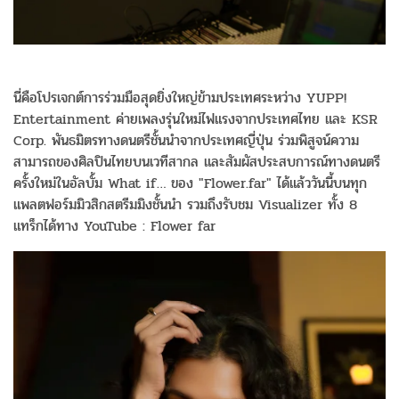
นี่คือโปรเจกต์การร่วมมือสุดยิ่งใหญ่ข้ามประเทศระหว่าง YUPP!
Entertainment ค่ายเพลงรุ่นใหม่ไฟแรงจากประเทศไทย และ KSR
Corp. พันธมิตรทางดนตรีชั้นนำจากประเทศญี่ปุ่น ร่วมพิสูจน์ความ
สามารถของศิลปินไทยบนเวทีสากล และสัมผัสประสบการณ์ทางดนตรี
ครั้งใหม่ในอัลบั้ม What if… ของ "Flower.far" ได้แล้ววันนี้บนทุก
แพลตฟอร์มมิวสิกสตรีมมิงชั้นนำ รวมถึงรับชม Visualizer ทั้ง 8
แทร็กได้ทาง YouTube : Flower far