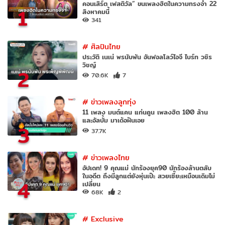
คอนเสิร์ต เฟสติวัล” ขนเพลงฮิตในความทรงจำ 22
1
สิงหาคมนี้
341
#
ศิลปินไทย
ประวัติ เนเน่ พรนับพัน อันฟอลโลว์ไอจี ไบร์ท วชิร
วิชญ์
2
70.6K
7
#
ข่าวเพลงลูกทุ่ง
11 เพลง มนต์แคน แก่นคูน เพลงฮิต 100 ล้าน
และอัลบั้ม มาเด้อฝันเอย
3
37.7K
#
ข่าวเพลงไทย
อัปเดท! 9 คุณแม่ นักร้องยุค90 นักร้องล้านตลับ
ในอดีต ถึงมีลูกแต่ยังหุ่นเป๊ะ สวยเซี๊ยะเหมือนเดิมไม่
4
เปลี่ยน
68K
2
#
Exclusive