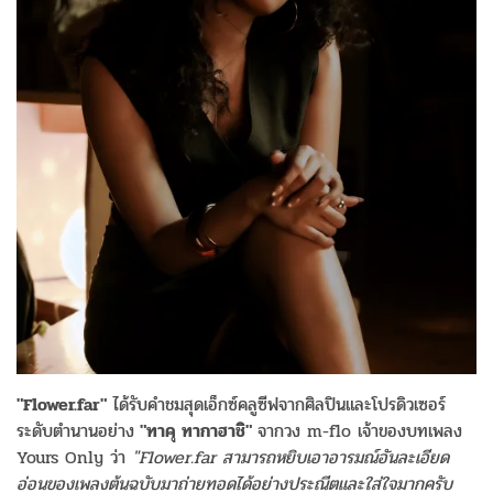
"Flower.far"
ได้รับคำชมสุดเอ็กซ์คลูซีฟจากศิลปินและโปรดิวเซอร์
ระดับตำนานอย่าง
"ทาคุ ทากาฮาชิ"
จากวง m-flo เจ้าของบทเพลง
Yours Only ว่า
"Flower.far สามารถหยิบเอาอารมณ์อันละเอียด
อ่อนของเพลงต้นฉบับมาถ่ายทอดได้อย่างประณีตและใส่ใจมากครับ