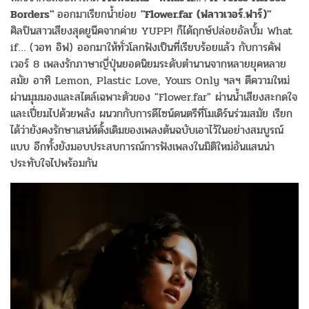
Borders"
ออกมาเรียกน้ำย่อย
"Flower.far (ฟลาวเวอร์.ฟาร์)"
ศิลปินสาวเสียงสุดยูนีคจากค่าย YUPP! ก็ได้ฤกษ์ปล่อยอัลบั้ม What
if… (วอท อิฟ) ออกมาให้ทั่วโลกฟังเป็นที่เรียบร้อยแล้ว กับการคัฟ
เวอร์ 8 เพลงรักภาษาญี่ปุ่นยอดนิยมระดับตำนานจากหลายยุคหลาย
สมัย อาทิ Lemon, Plastic Love, Yours Only ฯลฯ ตีความใหม่
ผ่านมุมมองและสไตล์เฉพาะตัวของ "Flower.far" ผ่านน้ำเสียงสะกดใจ
และเปี่ยมไปด้วยพลัง ผนวกกับการดีไซน์ดนตรีที่โมเดิร์นร่วมสมัย เรียก
ได้ว่ายังคงรักษาเสน่ห์ดั้งเดิมของเพลงต้นฉบับเอาไว้ในอย่างสมบูรณ์
แบบ อีกทั้งยังมอบประสบการณ์การฟังเพลงในมิติใหม่อันแสนน่า
ประทับใจไปพร้อมกัน