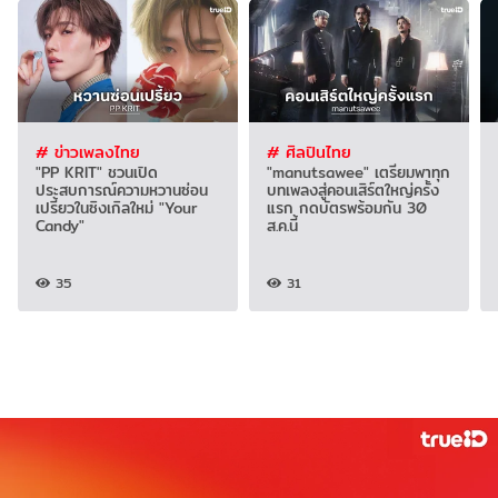
# ข่าวเพลงไทย
# ศิลปินไทย
"PP KRIT" ชวนเปิด
"manutsawee" เตรียมพาทุก
ประสบการณ์ความหวานซ่อน
บทเพลงสู่คอนเสิร์ตใหญ่ครั้ง
เปรี้ยวในซิงเกิลใหม่ "Your
แรก กดบัตรพร้อมกัน 30
Candy"
ส.ค.นี้
35
31