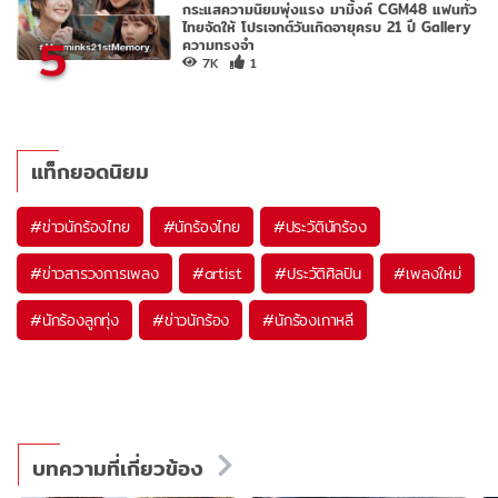
กระแสความนิยมพุ่งแรง มามิ้งค์ CGM48 แฟนทั่ว
ไทยจัดให้ โปรเจกต์วันเกิดอายุครบ 21 ปี Gallery
5
ความทรงจำ
7K
1
แท็กยอดนิยม
#
ข่าวนักร้องไทย
#
นักร้องไทย
#
ประวัตินักร้อง
#
ข่าวสารวงการเพลง
#
artist
#
ประวัติศิลปิน
#
เพลงใหม่
#
นักร้องลูกทุ่ง
#
ข่าวนักร้อง
#
นักร้องเกาหลี
บทความที่เกี่ยวข้อง