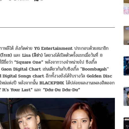
เกาหลีใต้ สังกัดค่าย
YG Entertainment
ประกอบด้วยสมาชิก
 (โรเซ)
และ
Lisa (ลิซ่า)
โดยวงได้เปิดตัวครั้งแรกเมื่อวันที่ 8
ีชื่อว่า
“Square One”
หลังจากวางจำหน่ายไป ซิงเกิ้ล
น
Gaon Digital Chart
เช่นเดียวกันกับซิงเกิ้ล
"Boombayah"
d Digital Songs chart
อีกทั้งวงยังได้รับรางวัล
Golden Disc
หม่แห่งปี หลังจากนั้น
BLACKPINK
ได้ปล่อยผลงานเพลงฮิตออก
f It's Your Last”
และ
“Ddu-Du Ddu-Du”