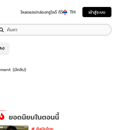
TH
เข้าสู่ระบบ
โหลดแอป
กล่องทรูไอดี ทีวี
พลง
nment (มีคลิป)
ยอดนิยมในตอนนี้
#
ศิลปินไทย