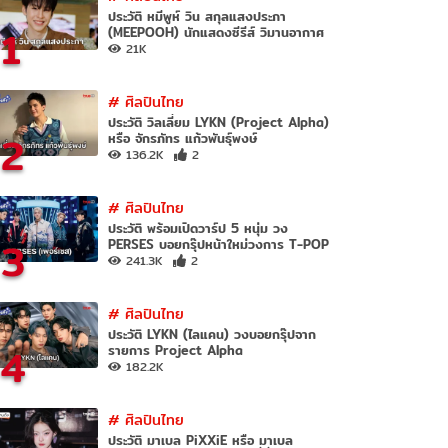
ประวัติ หมีพูห์ วิน สกุลแสงประภา
1
(MEEPOOH) นักแสดงซีรีส์ วิมานอากาศ
21K
#
ศิลปินไทย
ประวัติ วิลเลี่ยม LYKN (Project Alpha)
2
หรือ จักรภัทร แก้วพันธุ์พงษ์
136.2K
2
#
ศิลปินไทย
ประวัติ พร้อมเปิดวาร์ป 5 หนุ่ม วง
3
PERSES บอยกรุ๊ปหน้าใหม่วงการ T-POP
241.3K
2
#
ศิลปินไทย
ประวัติ LYKN (ไลแคน) วงบอยกรุ๊ปจาก
4
รายการ Project Alpha
182.2K
#
ศิลปินไทย
ประวัติ มาเบล PiXXiE หรือ มาเบล