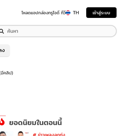
TH
เข้าสู่ระบบ
โหลดแอป
กล่องทรูไอดี ทีวี
พลง
มีคลิป)
ยอดนิยมในตอนนี้
#
ข่าวเพลงลูกทุ่ง