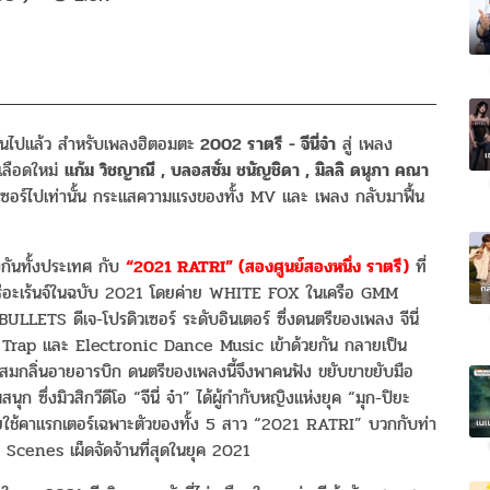
ยกันไปแล้ว สำหรับเพลงฮิตอมตะ
2002 ราตรี - จีนี่จ๋า
สู่ เพลง
วเลือดใหม่
แก้ม วิชญาณี , บลอสซั่ม ชนัญชิดา , มิลลิ ดนุภา คณา
ซอร์ไปเท่านั้น กระแสความแรงของทั้ง MV และ เพลง กลับมาฟื้น
ึงกันทั้งประเทศ กับ
“2021 RATRI” (สองศูนย์สองหนึ่ง ราตรี)
ที่
ีอะเร้นจ์ในฉบับ 2021 โดยค่าย WHITE FOX ในเครือ GMM
ETS ดีเจ-โปรดิวเซอร์ ระดับอินเตอร์ ซึ่งดนตรีของเพลง จีนี่
ี Trap และ Electronic Dance Music เข้าด้วยกัน กลายเป็น
สมกลิ่นอายอารบิก ดนตรีของเพลงนี้จึงพาคนฟัง ขยับขาขยับมือ
นุก ซึ่งมิวสิกวีดีโอ “จีนี่ จ๋า” ได้ผู้กำกับหญิงแห่งยุค “มุก-ปิยะ
องโดยใช้คาแรกเตอร์เฉพาะตัวของทั้ง 5 สาว “2021 RATRI” บวกกับท่า
ce Scenes เผ็ดจัดจ้านที่สุดในยุค 2021