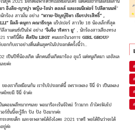
ในยุค 2021 มีจริตเฉพาะตัวที่ไม่เหมือนใคร แต่เคมีเข้ากันผสมผสาน
า อิงลิช-ญาญ่า หญิง-ไชน่า ดอลล์ และเจนนิเฟอร์ โปลิตานนท์
”
ากนักร้อง สาวมั่น อย่าง
“หวาย-ปัญญ์ธิษา เธียรประสิทธิ์” ,
LLI” มิลลิ-ดนุภา คณาธีรกุล
แร็ปเปอร์ สาววัย 18 น้องเล็กที่สุด
๋ลีลาแดนซ์เป็นไฟ อย่าง
‘จิงจิง วริศรา ยู’
, นักร้องสาวเสียงทรง
 ราตรีนี้คือ
ศิลปิน LBGT
คนแรกในวงการ
GIRL GROU
P
บอกกับเราอย่างตื่นเต้นสุดๆในโปรเจกต์ครั้งนี้ว่า...
เป็นปีที่น้องเกิด เด็กคนอื่นเกิดมาร้อง อุแว้ แต่หนูเกิดมา เฮฮัลเล
กเลยค่ะ
องเราก็เหมือนกัน เรารับโปรเจกต์นี้ เพราะเพลง จีนี่ จ๋า เป็นเพลง
ทยมี จีนี่ จ๋าค่ะ
 มันคอมพลีทมากๆเลย พอมารีอะเร้นจ์ใหม่ ว้าวมาก ถ้าใครฟังไป
อร์ชั่นนี้จะรู้สึก ปัง ปัง ปังมากค่ะ
็ก กระเทยเด็ก และจะพลาดได้ยังไงคะ 2021 ราตรี พอได้ยินว่าจะได้
อยู่ค่ะ