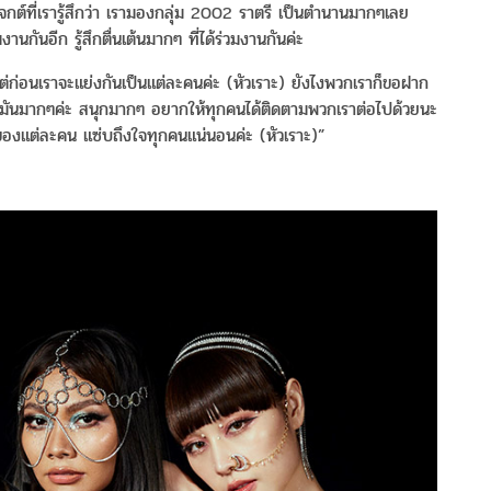
รเจกต์ที่เรารู้สึกว่า เรามองกลุ่ม 2002 ราตรี เป็นตำนานมากๆเลย
านกันอีก รู้สึกตื่นเต้นมากๆ ที่ได้ร่วมงานกันค่ะ
ต่ก่อนเราจะแย่งกันเป็นแต่ละคนค่ะ (หัวเราะ) ยังไงพวกเราก็ขอฝาก
่มันมากๆค่ะ สนุกมากๆ อยากให้ทุกคนได้ติดตามพวกเราต่อไปด้วยนะ
นของแต่ละคน แซ่บถึงใจทุกคนแน่นอนค่ะ (หัวเราะ)”