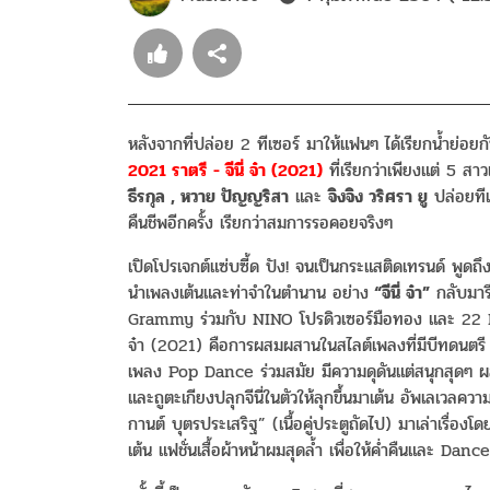
หลังจากที่ปล่อย 2 ทีเซอร์ มาให้แฟนๆ ได้เรียกน้ำย่อ
2021 ราตรี - จีนี่ จ๋า (2021)
ที่เรียกว่าเพียงแต่ 5 สา
ธีรกุล , หวาย ปัญญริสา
และ
จิงจิง วริศรา ยู
ปล่อยทีเ
คืนชีพอีกครั้ง เรียกว่าสมการรอคอยจริงๆ
เปิดโปรเจกต์แซ่บซี้ด ปัง! จนเป็นกระแสติดเทรนด์ พูดถ
นำเพลงเต้นและท่าจำในตำนาน อย่าง
“จีนี่ จ๋า”
กลับมาร
Grammy ร่วมกับ NINO โปรดิวเซอร์มือทอง และ 22 BULL
จ๋า (2021) คือการผสมผสานในสไลต์เพลงที่มีบีทดนตร
เพลง Pop Dance ร่วมสมัย มีความดุดันแต่สนุกสุดๆ ผ
และถูตะเกียงปลุกจีนี่ในตัวให้ลุกขึ้นมาเต้น อัพเลเวลความส
กานต์ บุตรประเสริฐ” (เนื้อคู่ประตูถัดไป) มาเล่าเรื่
เต้น แฟชั่นเสื้อผ้าหน้าผมสุดล้ำ เพื่อให้ค่ำคืนและ Dan