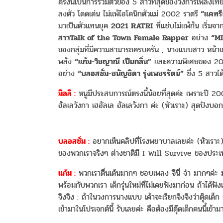
ครั้งนี้เป็นการรวมตัวของ 5 สาวที่สุดของวงการเพลงไทย
ลงตัว โดดเด่น ไม่แพ้ไอโคนิกตัวแม่ 2002 ราตรี
“แคทรีย
มาเป็นตัวแทนยุค
2021 RATRI
ที่แซ่บไม่แพ้กัน เริ่มจ
สาวTalk of the Town Female Rapper
อย่าง
“MI
ของกลุ่มที่มีความสามารถครบครัน , นางแบบสาว หน้าเก
พลัง
“แก้ม-วิชญาณี เปียกลิ่น”
และความพิเศษของ 2021
อย่าง
“บลอสซั่ม-ชนัญชิดา รุ่งเพชรรัตน์”
ซึ่ง 5 สาวได้
มิลลิ :
หนูมีประสบการณ์ตรงนี้น้อยที่สุดค่ะ เพราะปี 2002 
ฮัลเลวังกา เฮฮัลเล ฮัลเลวังกา ค่ะ (หัวเราะ) สุดปังบอ
บลอสซั่ม :
อยากเห็นคลิปที่โรงพยาบาลเลยค่ะ (หัวเราะ) ข
ของพวกเราจริงๆ ต่างชาติมี I Will Survive ของประเทศไ
แก้ม :
พวกเราตื่นเต้นมากๆ ชอบเพลง จีนี่ จ๋า มากๆค่ะ
พร้อมกับพวกเรา เด็กรุ่นใหม่ที่ไม่เคยฟังมาก่อน ถ้าได้ฟังเว
จิงจิง : ถ้าในวงการนางแบบ เค้าจะเรียกจิงจิงว่าตุ๊ดเด
เข้ามาในโปรเจกต์นี้ รับเลยค่ะ คือต้องมีตุ๊ดเด็กคนนี้เข้ามา