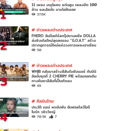
11 เพลง มนต์แคน แก่นคูน เพลงฮิต 100
1
ล้าน และอัลบั้ม มาเด้อฝันเอย
37.6K
#
ข่าวเพลงต่างประเทศ
F.HERO จับมือเกิร์ลกรุ๊ปมาเลเซีย DOLLA
2
ส่งซิงเกิลใหม่สุดสตรอง “G.O.A.T” สร้าง
ปรากฏการณ์ใหม่แห่งวงการเพลงอาเซียน
50
#
ข่าวเพลงต่างประเทศ
WHIB กลับมาสร้างสีสันรับซัมเมอร์ กับมินิ
3
อัลบั้มชุดที่ 2 CHERRY PIE พร้อมออกเดิน
ทางค้นหาสีสันที่เป็นตัวเอง
49
#
ศิลปินไทย
ประวัติ เนเน่ พรนับพัน อันฟอลโลว์ไอจี
4
ไบร์ท วชิรวิชญ์
70.5K
7