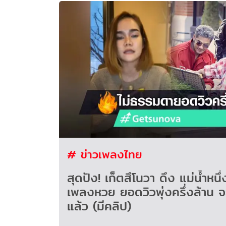
# ข่าวเพลงไทย
สุดปัง! เก็ตสึโนวา ดึง แม่น้ำหนึ่ง ร่วม Feat.
เพลงหวย ยอดวิวพุ่งครึ่งล้าน 
แล้ว (มีคลิป)