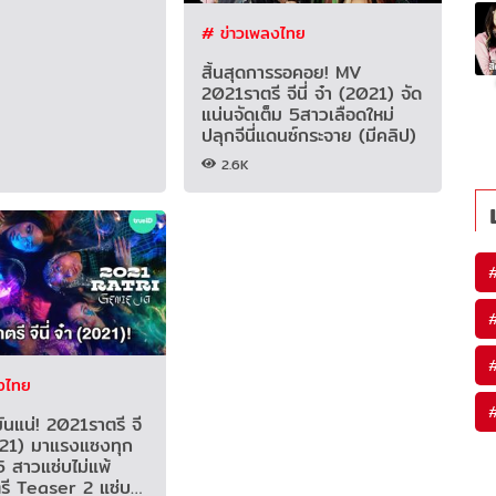
# ข่าวเพลงไทย
สิ้นสุดการรอคอย! MV
2021ราตรี จีนี่ จ๋า (2021) จัด
แน่นจัดเต็ม 5สาวเลือดใหม่
ปลุกจีนี่แดนซ์กระจาย (มีคลิป)
2.6K
งไทย
มันแน่! 2021ราตรี จี
2021) มาแรงแซงทุก
 สาวแซ่บไม่แพ้
ี Teaser 2 แซ่บ