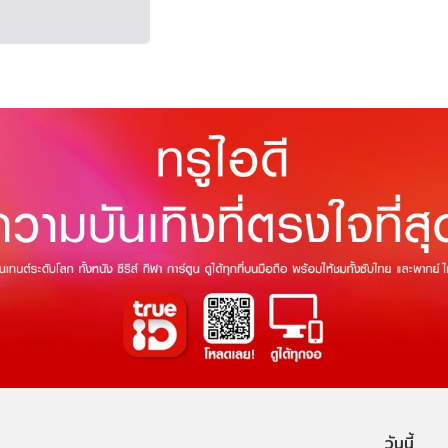
ลิป)
วันนี้