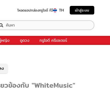
TH
เข้าสู่ระบบ
โหลดแอป
กล่องทรูไอดี ทีวี
ผู้หญิง
ดูดวง
ทรูไอดี ครีเอเตอร์
พลง
กี่ยวข้องกับ "WhiteMusic"