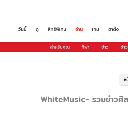
วันนี้
ดู
สิทธิพิเศษ
อ่าน
เกม
ตาตั้ง
สำหรับคุณ
กีฬา
ข่าว
ข่าว
หน
WhiteMusic- รวมข่าวศิลปิ