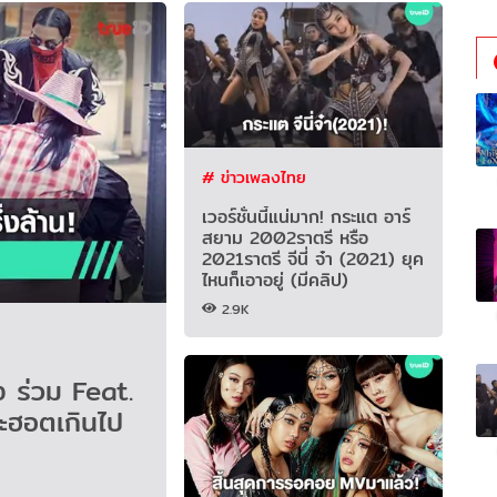
# ข่าวเพลงไทย
เวอร์ชั่นนี้แน่มาก! กระแต อาร์
สยาม 2002ราตรี หรือ
2021ราตรี จีนี่ จ๋า (2021) ยุค
ไหนก็เอาอยู่ (มีคลิป)
2.9K
จะฮอตเกินไป