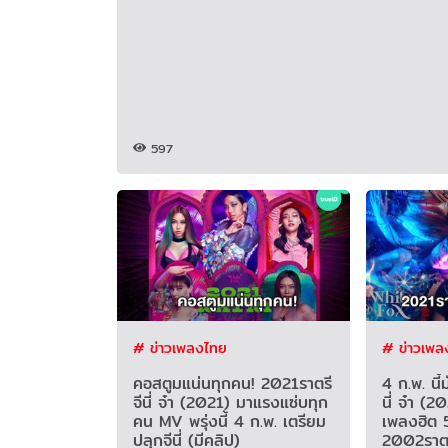
597
# ข่าวเพลงไทย
# ข่าวเพล
คอสตูมแน่นทุกคน! 2021ราตรี
4 ก.พ. นี้
จีนี่ จ๋า (2021) มาแรงแซ่บทุก
นี่ จ๋า (
คน MV พรุ่งนี้ 4 ก.พ. เตรียม
เพลงฮิต 5
ปลุกจีนี่ (มีคลิป)
2002ราตร