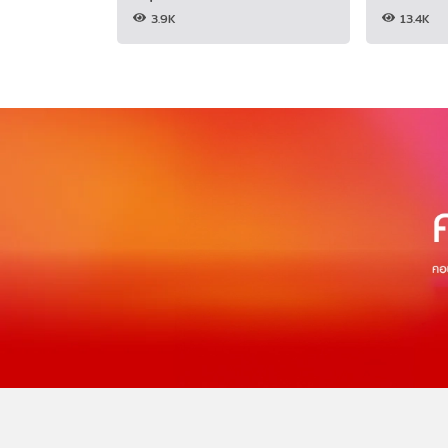
เวอร์ (มีค
3.9K
13.4K