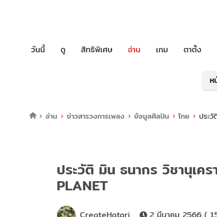
วันนี้
ดู
สิทธิพิเศษ
อ่าน
เกม
ตาตั้ง
หน
อ่าน
ข่าวสารวงการเพลง
ข้อมูลศิลปิน
ไทย
ประวั
ประวัติ มิน ธนากร วิชานุเค
PLANET
CreateHatari
2 มีนาคม 2566 ( 1