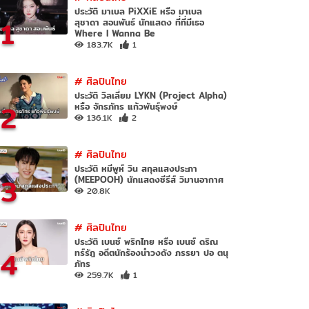
ประวัติ มาเบล PiXXiE หรือ มาเบล
1
สุชาดา สอนพันธ์ นักแสดง ที่ที่มีเธอ
Where I Wanna Be
183.7K
1
#
ศิลปินไทย
ประวัติ วิลเลี่ยม LYKN (Project Alpha)
2
หรือ จักรภัทร แก้วพันธุ์พงษ์
136.1K
2
#
ศิลปินไทย
ประวัติ หมีพูห์ วิน สกุลแสงประภา
3
(MEEPOOH) นักแสดงซีรีส์ วิมานอากาศ
20.8K
#
ศิลปินไทย
ประวัติ เบนซ์ พริกไทย หรือ เบนซ์ ดริณ
4
ทร์รัฎ อดีตนักร้องนำวงดัง ภรรยา ปอ ตนุ
ภัทร
259.7K
1