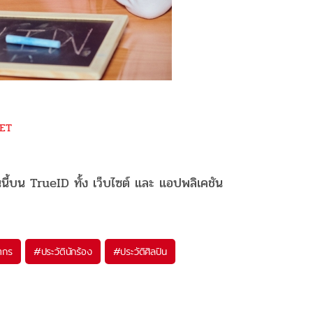
ET
นนี้บน TrueID ทั้ง เว็บไซต์ และ แอปพลิเคชัน
นากร
#
ประวัตินักร้อง
#
ประวัติศิลปิน