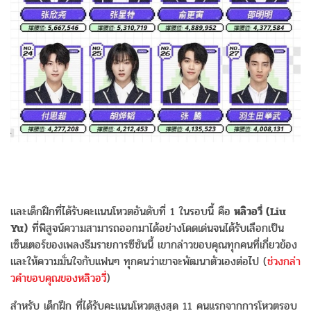
และเด็กฝึกที่ได้รับคะแนนโหวตอันดับที่ 1 ในรอบนี้ คือ
หลิวอวี่ (Liu
Yu)
ที่พิสูจน์ความสามารถออกมาได้อย่างโดดเด่นจนได้รับเลือกเป็น
เซ็นเตอร์ของเพลงธีมรายการซีซันนี้ เขากล่าวขอบคุณทุกคนที่เกี่ยวข้อง
และให้ความมั่นใจกับแฟนๆ ทุกคนว่าเขาจะพัฒนาตัวเองต่อไป (
ช่วงกล่า
วคำขอบคุณของหลิวอวี่
)
สำหรับ เด็กฝึก ที่ได้รับคะแนนโหวตสูงสุด 11 คนแรกจากการโหวตรอบ