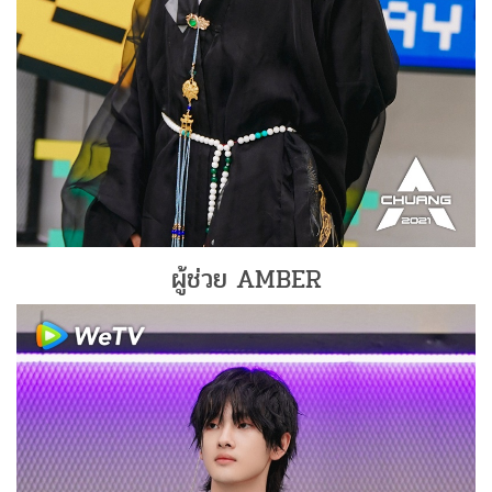
ผู้ช่วย AMBER