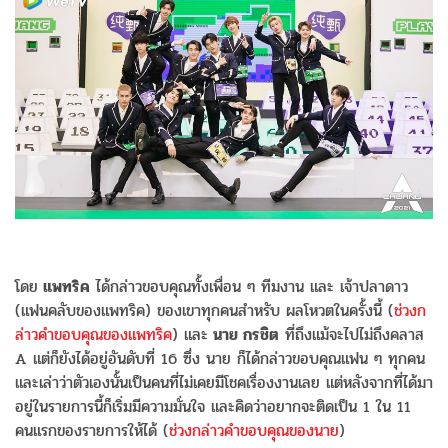
โดย
แพทริค
ได้กล่าวขอบคุณทั้งเพื่อน ๆ ทีมงาน และ เจ้าปลาดาว
(แฟนคลับของแพทริค) ของเขาทุกคนสำหรับ ผลโหวตในครั้งนี้ (
ช่วงก
ล่าวคำขอบคุณของแพทริค
) และ
นาย กรชิต
ที่ถึงแม้จะไปไม่ถึงคลาส
A แต่ก็ยังได้อยู่อันดับที่ 16 ซึ่ง นาย ก็ได้กล่าวขอบคุณแฟน ๆ ทุกคน
และเล่าว่าตัวเองนั้นเป็นคนที่ไม่เคยมีโชคเรื่องงานเลย แต่หลังจากที่ได้มา
อยู่ในรายการนี้ก็เริ่มมีความมั่นใจ และคิดว่าอยากจะติดเป็น 1 ใน 11
คนแรกของรายการให้ได้ (
ช่วงกล่าวคำขอบคุณของนาย
)