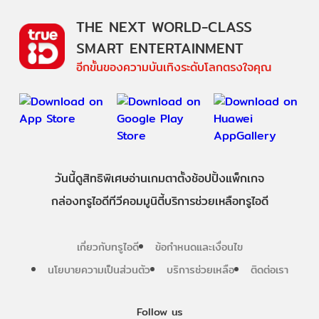
THE NEXT WORLD-CLASS
SMART ENTERTAINMENT
อีกขั้นของความบันเทิงระดับโลกตรงใจคุณ
วันนี้
ดู
สิทธิพิเศษ
อ่าน
เกม
ตาตั้ง
ช้อปปิ้ง
แพ็กเกจ
กล่องทรูไอดีทีวี
คอมมูนิตี้
บริการช่วยเหลือทรูไอดี
เกี่ยวกับทรูไอดี
ข้อกำหนดและเงื่อนไข
นโยบายความเป็นส่วนตัว
บริการช่วยเหลือ
ติดต่อเรา
Follow us