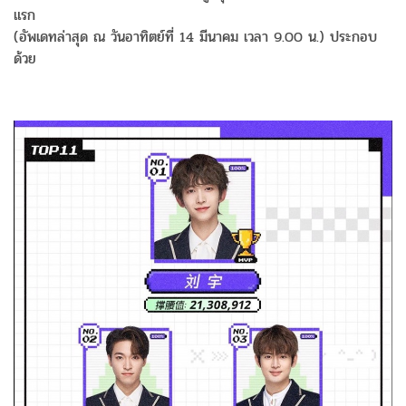
แรก
(อัพเดทล่าสุด ณ วันอาทิตย์ที่ 14 มีนาคม เวลา 9.00 น.) ประกอบ
ด้วย