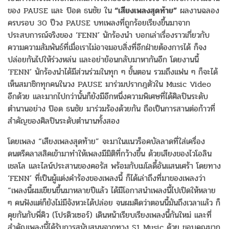
ของ PAUSE และ ป๊อด ธนชัย ใน
“เสียงเพลงสุดท้าย”
ผลงานฉลอง
ครบรอบ 30 ปีวง PAUSE บทเพลงที่ถูกร้อยเรียงขึ้
นมาจาก
ประสบการณ์จริงของ ‘FENN’ นักร้องนำ บอกเล่าเรื่องราวเกี่ยวกั
บ
ความความสัมพันธ์ที่เมื่
อเราไม่อาจมอบสิ่งที่อีกฝ่ายต้
องการได้ ก็จง
ปล่อยกันไปให้ร่วงหล่น และอย่าย้อนกลับมาหากันอีก โดยงานนี้
‘FENN’ นักร้องนำได้มีส่วนร่วมในทุก ๆ ขั้นตอน รวมถึงแฟน ๆ ก็จะได้
เห็นสมาชิกทุกคนในวง PAUSE มาร่วมปรากฎตัวใน Music Video
อีกด้วย และมากไปกว่านั้นก็ยังมีอีกหนึ่
งความพิเศษที่ได้ศิลปินระดั
บ
ตำนานอย่าง ป๊อด ธนชัย มาร่วมร้องด้วยกัน ถือเป็นการสานต่อก้าวที่
สำคั
ญของศิลปินระดับตำนานทั้งสอง
โดยเพลง “เสียงเพลงสุดท้าย” จะมาในแนวร็อคบัลลาดที่ใส่เครื่
อง
ดนตรีคลาสสิคเข้ามาทำให้
เพลงมีมิติที่กว้างขึ้น ด้วยเสียงของไวโอลิน
เชลโล และไลน์ประสานของคอรัส พร้อมกับเมโลดี้อันแสนเศร้า โดยทาง
‘FENN’ ที่เป็นผู้แต่งคำร้องของเพลงนี้ ก็ได้เล่าถึงที่มาของเพลงว่า
“เพลงนี้ผมเขียนขึ้นมาหลายปีแล้
ว ได้มีโอกาสนำเพลงนี้ไปเปิดให้
หลาย
ๆ คนฟังแต่ก็ยังไม่มีจังหวะได้ปล่
อย จนผมคิดว่าตอนนี้มันถึงเวลาแล้ว ก็
คุยกันกับพี่คิว (โปรดิวเซอร์) เดินหน้าเรียบเรียงเพลงนี้กั
นใหม่ และที่
สำคัญเพลงนี้ได้รับการสนั
บสนุนจากทาง S1 Music ด้วย ขอบคุณมาก