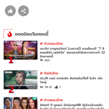
ยอดนิยมในตอนนี้
#
ข่าวเพลงไทย
นราธิป กาญจนวัฒน์ (วงชาตรี) หวนคืนเวที “7 สี
คอนเสิร์ต เฟสติวัล” ขนเพลงฮิตในความทรงจำ 22
1
สิงหาคมนี้
365
#
ศิลปินไทย
ประวัติ เนเน่ พรนับพัน อันฟอลโลว์ไอจี ไบร์ท วชิร
วิชญ์
2
70.7K
7
#
ข่าวเพลงไทย
อัปเดท! 9 คุณแม่ นักร้องยุค90 นักร้องล้านตลับ
ในอดีต ถึงมีลูกแต่ยังหุ่นเป๊ะ สวยเซี๊ยะเหมือนเดิมไม่