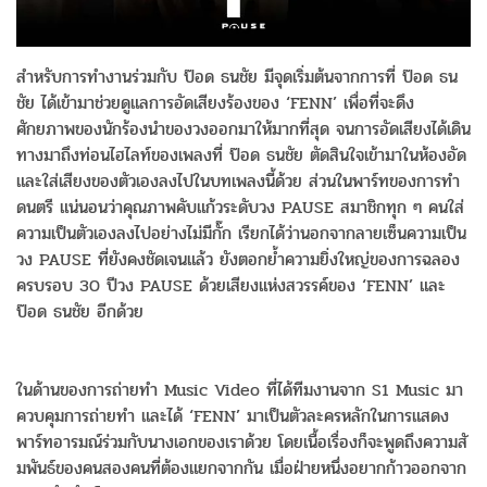
สำหรับการทำงานร่วมกับ ป๊อด ธนชัย มีจุดเริ่มต้นจากการที่ ป๊อด ธน
ชัย ได้เข้ามาช่วยดูแลการอัดเสียงร้
องของ ‘FENN’ เพื่อที่จะดึง
ศักยภาพของนักร้
องนำของวงออกมาให้มากที่สุด จนการอัดเสียงได้เดิน
ทางมาถึงท่
อนไฮไลท์ของเพลงที่ ป๊อด ธนชัย ตัดสินใจเข้ามาในห้องอัด
และใส่เสียงของตั
วเองลงไปในบทเพลงนี้ด้วย ส่วนในพาร์ทของการทำ
ดนตรี แน่นอนว่าคุณภาพคับแก้วระดับวง PAUSE สมาชิกทุก ๆ คนใส่
ความเป็นตัวเองลงไปอย่
างไม่มีกั๊ก เรียกได้ว่านอกจากลายเซ็
นความเป็น
วง PAUSE ที่ยังคงชัดเจนแล้ว ยังตอกย้ำความยิ่งใหญ่
ของการฉลอง
ครบรอบ 30 ปีวง PAUSE ด้วยเสียงแห่งสวรรค์ของ ‘FENN’ และ
ป๊อด ธนชัย อีกด้วย
ในด้านของการถ่ายทำ Music Video ที่ได้ทีมงานจาก S1 Music มา
ควบคุมการถ่ายทำ และได้ ‘FENN’ มาเป็นตัวละครหลักในการแสดง
พาร์
ทอารมณ์ร่วมกับนางเอกของเราด้วย โดยเนื้อเรื่องก็จะพูดถึงความสั
มพันธ์ของคนสองคนที่ต้
องแยกจากกัน เมื่อฝ่ายหนึ่งอยากก้
าวออกจาก