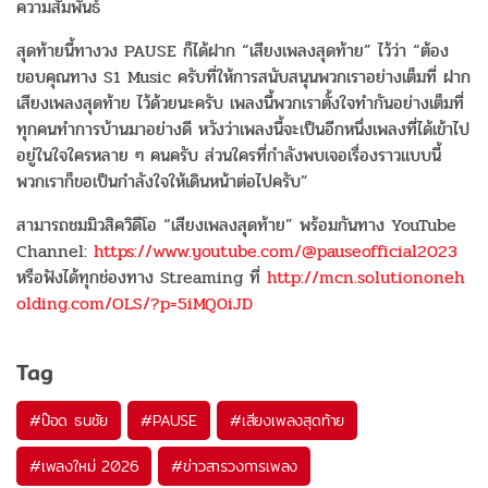
ความสัมพันธ์
สุดท้ายนี้ทางวง PAUSE ก็ได้ฝาก “เสียงเพลงสุดท้าย” ไว้ว่า “ต้อง
ขอบคุณทาง S1 Music ครับที่ให้การสนับสนุนพวกเราอย่
างเต็มที่ ฝาก
เสียงเพลงสุดท้าย ไว้ด้วยนะครับ เพลงนี้พวกเราตั้งใจทำกันอย่
างเต็มที่
ทุกคนทำการบ้านมาอย่างดี หวังว่าเพลงนี้จะเป็นอีกหนึ่
งเพลงที่ได้เข้าไป
อยู่
ในใจใครหลาย ๆ คนครับ ส่วนใครที่กำลังพบเจอเรื่
องราวแบบนี้
พวกเราก็ขอเป็นกำลังใจให้เดิ
นหน้าต่อไปครับ”
สามารถชมมิวสิควิดีโอ “เสียงเพลงสุดท้าย” พร้อมกันทาง YouTube
Channel:
https://www.youtube.com/@
pauseofficial2023
หรือฟังได้ทุกช่องทาง Streaming ที่
http://mcn.solutiononeh
olding.
com/OLS/?p=5iMQ0iJD
Tag
#
ป๊อด ธนชัย
#
PAUSE
#
เสียงเพลงสุดท้าย
#
เพลงใหม่ 2026
#
ข่าวสารวงการเพลง