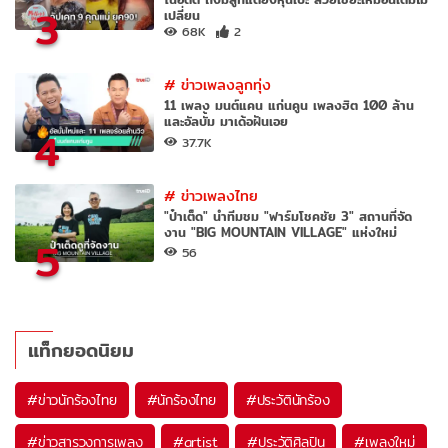
3
เปลี่ยน
68K
2
#
ข่าวเพลงลูกทุ่ง
11 เพลง มนต์แคน แก่นคูน เพลงฮิต 100 ล้าน
และอัลบั้ม มาเด้อฝันเอย
4
37.7K
#
ข่าวเพลงไทย
"ป๋าเต็ด" นำทีมชม "ฟาร์มโชคชัย 3" สถานที่จัด
งาน "BIG MOUNTAIN VILLAGE" แห่งใหม่
5
56
แท็กยอดนิยม
#
ข่าวนักร้องไทย
#
นักร้องไทย
#
ประวัตินักร้อง
#
ข่าวสารวงการเพลง
#
artist
#
ประวัติศิลปิน
#
เพลงใหม่