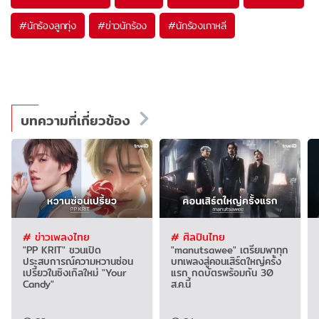
#
นักร้องลูกทุ่ง
#
ข่าวนักร้อง
#
นักร้องเกาหลี
บทความที่เกี่ยวข้อง
# ข่าวเพลงไทย
# ศิลปินไทย
"PP KRIT" ชวนเปิด
"manutsawee" เตรียมพาทุก
ประสบการณ์ความหวานซ่อน
บทเพลงสู่คอนเสิร์ตใหญ่ครั้ง
เปรี้ยวในซิงเกิลใหม่ "Your
แรก กดบัตรพร้อมกัน 30
Candy"
ส.ค.นี้