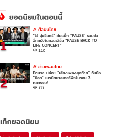
ยอดนิยมในตอนนี้
#
ศิลปินไทย
"โจ้ อัมรินทร์" คัมแบ็ก "PAUSE" รวมตัว
1
อีกครั้งในคอนเสิร์ต "PAUSE BACK TO
LIFE CONCERT"
1.1K
#
ข่าวเพลงไทย
Pause ปล่อย “เสียงเพลงสุดท้าย” จับมือ
2
“ป๊อด” เนรมิตมาสเตอร์พีซในรอบ 3
ทศวรรษ!
171
แท็กยอดนิยม