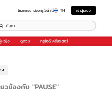
TH
เข้าสู่ระบบ
โหลดแอป
กล่องทรูไอดี ทีวี
ผู้หญิง
ดูดวง
ทรูไอดี ครีเอเตอร์
พลง
ี่ยวข้องกับ "PAUSE"