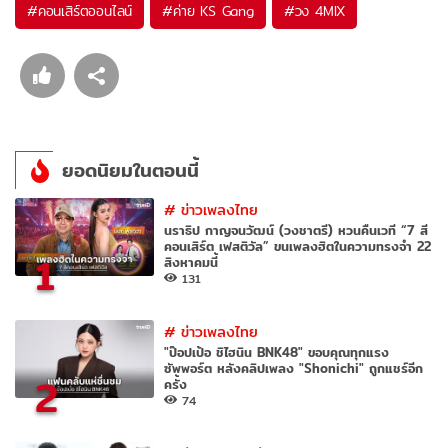
#
คอนเสิร์ตออนไลน์
#
ค่าย KS Gang
#
วง 4MIX
ยอดนิยมในตอนนี้
#
ข่าวเพลงไทย
นราธิป กาญจนวัฒน์ (วงชาตรี) หวนคืนเวที “7 สี
คอนเสิร์ต เฟสติวัล” ขนเพลงฮิตในความทรงจำ 22
1
สิงหาคมนี้
131
#
ข่าวเพลงไทย
"ป๊อปเป้อ ชิไฮนิน BNK48" ขอบคุณทุกแรง
ซัพพอร์ต หลังคลิปเพลง "Shonichi" ถูกแชร์อีก
2
ครั้ง
74