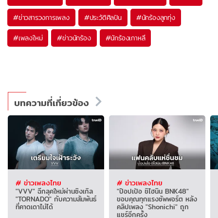
#
ข่าวสารวงการเพลง
#
ประวัติศิลปิน
#
นักร้องลูกทุ่ง
#
เพลงใหม่
#
ข่าวนักร้อง
#
นักร้องเกาหลี
บทความที่เกี่ยวข้อง
# ข่าวเพลงไทย
# ข่าวเพลงไทย
"VVV" ฉีกลุคใหม่ผ่านซิงเกิล
"ป๊อปเป้อ ชิไฮนิน BNK48"
"TORNADO" กับความสัมพันธ์
ขอบคุณทุกแรงซัพพอร์ต หลัง
ที่คาดเดาไม่ได้
คลิปเพลง "Shonichi" ถูก
แชร์อีกครั้ง