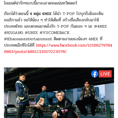
โมเมนต์น่ารักๆแบบนี้มาลงอวดจนแน่นทวิตเตอร์
เรียกได้ว่าตอนนี้
4 หนุ่ม 4MIX
ได้นำ T-POP ไปบุกถึงฝั่งละติน
อเมริกาแล้ว ขอให้น้อง ๆ ทำให้เต็มที่ สร้างชื่อเสียงกลับมาให้
ประเทศไทย และตกคนมาคลั่งรัก T-POP กันเยอะ ๆ นะ #4MIX
#KSGANG #UNIX #YUCOMEBACK
#Khaosanentertainment ติดตามงานของน้องๆ 4MIX ที่
ประเทศเม็กซิโกได้ที่
https://www.facebook.com/12166279784
6863/posts/4861233507223078/