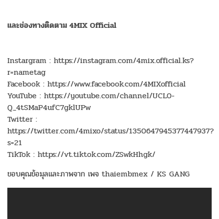
และช่องทางติดตาม 4MIX Official
Instargram : https://instagram.com/4mix.official.ks?
r=nametag
Facebook : https://www.facebook.com/4MIXofficial
YouTube : https://youtube.com/channel/UCL0-
Q_4tSMaP4ufC7gklUPw
Twitter :
https://twitter.com/4mixo/status/1350647945377447937?
s=21
TikTok : https://vt.tiktok.com/ZSwkHhgk/
ขอบคุณข้อมุลและภาพจาก เพจ thaiembmex / KS GANG