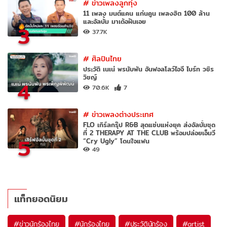
#
ข่าวเพลงลูกทุ่ง
11 เพลง มนต์แคน แก่นคูน เพลงฮิต 100 ล้าน
และอัลบั้ม มาเด้อฝันเอย
3
37.7K
#
ศิลปินไทย
ประวัติ เนเน่ พรนับพัน อันฟอลโลว์ไอจี ไบร์ท วชิร
วิชญ์
4
70.6K
7
#
ข่าวเพลงต่างประเทศ
FLO เกิร์ลกรุ๊ป R&B สุดแซ่บแห่งยุค ส่งอัลบั้มชุด
ที่ 2 THERAPY AT THE CLUB พร้อมปล่อยเอ็มวี
5
“Cry Ugly” โดนใจแฟน
49
แท็กยอดนิยม
#
ข่าวนักร้องไทย
#
นักร้องไทย
#
ประวัตินักร้อง
#
artist