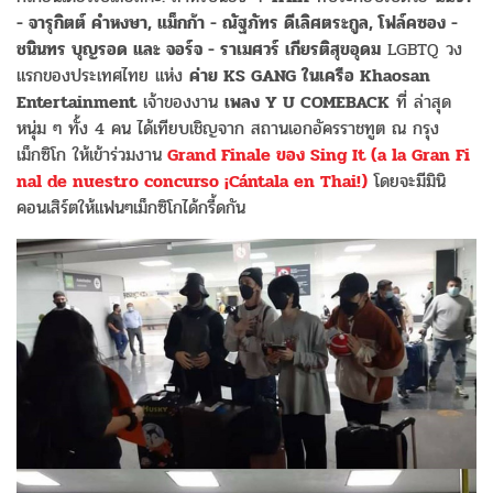
- จารุกิตต์ คำหงษา, แม็กก้า - ณัฐภัทร ดีเลิศตระกูล, โฟล์คซอง -
ชนินทร บุญรอด และ จอร์จ - ราเมศวร์ เกียรติสุขอุดม
LGBTQ วง
แรกของประเทศไทย แห่ง
ค่าย KS GANG ในเครือ Khaosan
Entertainment
เจ้าของงาน
เพลง Y U COMEBACK
ที่ ล่าสุด
หนุ่ม ๆ ทั้ง 4 คน ได้เทียบเชิญจาก สถานเอกอัครราชทูต ณ กรุง
เม็กซิโก ให้เข้าร่วมงาน
Grand Finale ของ Sing It (a la Gran Fi
nal de nuestro concurso ¡Cántala en Thai!)
โดยจะมีมินิ
คอนเสิร์ตให้แฟนๆเม็กซิโกได้กรี้ดกัน