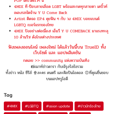
POP เดบิวต์เร็วๆ นี้
4MIX ที-ป็อบสายเลือด LGBT พร้อมสะกดทุกสายตา เดบิ้วท์
เพลงรสจัดจ้าน Y U Come Back
Artist ติดจอ EP.4 คุยฟิน ๆ กับ วง 4MIX บอยแบนด์
LGBTQ เบอร์แรกของไทย
4MIX ปังอย่างต่อเนื่อง! เอ็มวี Y U COMEBACK มาแรงทะลุ
10 ล้านวิว! ดังไกลต่างประเทศ!
ฟังเพลงออนไลน์ เพลงใหม่ ได้แล้ววันนี้บน TrueID ทั้ง
เว็บไซต์ และ แอปพลิเคชัน
กดเลย >> community แห่งความบันเทิง
📸เมาท์ข่าวดารา กับเจ๊รุงรังขังรวม
ทั้งข่าว หนัง ซีรีส์ 🍿ละคร ดนตรี และศิลปินไอดอล 😍ที่คุณชื่นชอบ
บนแอปทรูไอดี
Tag
#
4MIX
#
LGBTQ
#
asian update
#
ข่าวนักร้องไทย