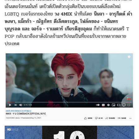
เอ็นเตอร์เทนเม้นท์ เดบิวต์เปิดตัวกลุ่มศิลปินบอยแบนด์เลือดใหม่
LGBTQ เบอร์แรกของไทย
วง 4MIX
นำทีมโดย
นินจา - จารุกิตต์ คำ
หงษา, แม็กก้า - ณัฐภัทร ดีเลิศตระกูล, โฟล์คซอง - ชนินทร
บุญรอด และ จอร์จ - ราเมศวร์ เกียรติสุขอุดม
ก็ทำให้แนวดนตรี T
POP กลับมาฮือฮาดังไกลข้ามทวีปจนเป็นที่ยอมรับจากหลากหลาย
ประเทศ