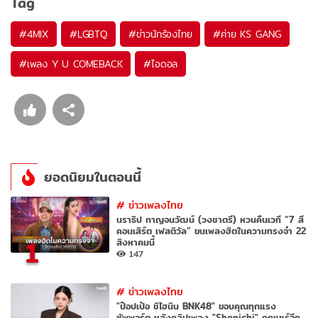
Tag
#
4MIX
#
LGBTQ
#
ข่าวนักร้องไทย
#
ค่าย KS GANG
#
เพลง Y U COMEBACK
#
ไอดอล
ยอดนิยมในตอนนี้
#
ข่าวเพลงไทย
นราธิป กาญจนวัฒน์ (วงชาตรี) หวนคืนเวที “7 สี
คอนเสิร์ต เฟสติวัล” ขนเพลงฮิตในความทรงจำ 22
1
สิงหาคมนี้
147
#
ข่าวเพลงไทย
"ป๊อปเป้อ ชิไฮนิน BNK48" ขอบคุณทุกแรง
ซัพพอร์ต หลังคลิปเพลง "Shonichi" ถูกแชร์อีก