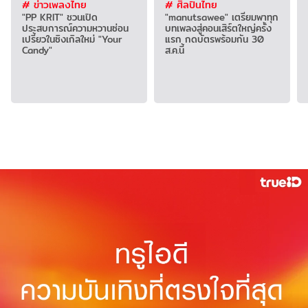
# ข่าวเพลงไทย
# ศิลปินไทย
"PP KRIT" ชวนเปิด
"manutsawee" เตรียมพาทุก
ประสบการณ์ความหวานซ่อน
บทเพลงสู่คอนเสิร์ตใหญ่ครั้ง
เปรี้ยวในซิงเกิลใหม่ "Your
แรก กดบัตรพร้อมกัน 30
Candy"
ส.ค.นี้