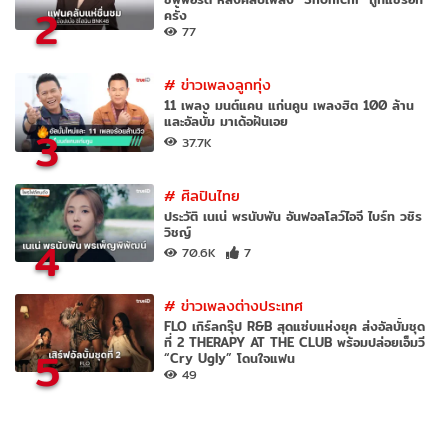
2
ครั้ง
77
#
ข่าวเพลงลูกทุ่ง
11 เพลง มนต์แคน แก่นคูน เพลงฮิต 100 ล้าน
และอัลบั้ม มาเด้อฝันเอย
3
37.7K
#
ศิลปินไทย
ประวัติ เนเน่ พรนับพัน อันฟอลโลว์ไอจี ไบร์ท วชิร
วิชญ์
4
70.6K
7
#
ข่าวเพลงต่างประเทศ
FLO เกิร์ลกรุ๊ป R&B สุดแซ่บแห่งยุค ส่งอัลบั้มชุด
ที่ 2 THERAPY AT THE CLUB พร้อมปล่อยเอ็มวี
5
“Cry Ugly” โดนใจแฟน
49