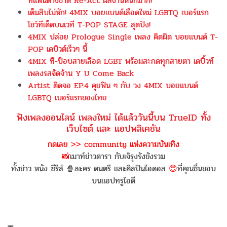
ที่แฟนต่างชาติ Re-Act ผลงานหนักมาก!
เต็มสิบไม่หัก! 4MIX บอยแบนด์เลือดใหม่ LGBTQ เบอร์แรก
โชว์ทีเด็ดบนเวที T-POP STAGE สุดปัง!
4MIX ปล่อย Prologue Single เพลง คิดผิด บอยแบนด์ T-
POP เดบิวต์เร็วๆ นี้
4MIX ที-ป็อบสายเลือด LGBT พร้อมสะกดทุกสายตา เดบิ้วท์
เพลงรสจัดจ้าน Y U Come Back
Artist ติดจอ EP.4 คุยฟิน ๆ กับ วง 4MIX บอยแบนด์
LGBTQ เบอร์แรกของไทย
ฟังเพลงออนไลน์ เพลงใหม่ ได้แล้ววันนี้บน TrueID ทั้ง
เว็บไซต์ และ แอปพลิเคชัน
กดเลย >> community แห่งความบันเทิง
📸
เมาท์ข่าวดารา กับเจ๊รุงรังขังรวม
ทั้งข่าว หนัง ซีรีส์ 🍿ละคร ดนตรี และศิลปินไอดอล
😍
ที่คุณชื่นชอบ
บนแอปทรูไอดี