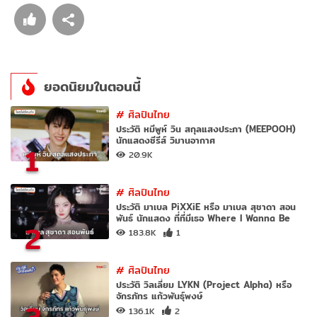
ยอดนิยมในตอนนี้
#
ศิลปินไทย
ประวัติ หมีพูห์ วิน สกุลแสงประภา (MEEPOOH)
นักแสดงซีรีส์ วิมานอากาศ
1
20.9K
#
ศิลปินไทย
ประวัติ มาเบล PiXXiE หรือ มาเบล สุชาดา สอน
พันธ์ นักแสดง ที่ที่มีเธอ Where I Wanna Be
2
183.8K
1
#
ศิลปินไทย
ประวัติ วิลเลี่ยม LYKN (Project Alpha) หรือ
จักรภัทร แก้วพันธุ์พงษ์
136.1K
2