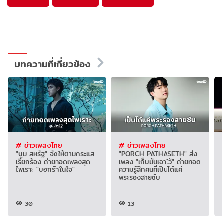
บทความที่เกี่ยวข้อง
# ข่าวเพลงไทย
# ข่าวเพลงไทย
"บูม สหรัฐ" จัดให้ตามกระแส
"PORCH PATHASETH" ส่ง
เรียกร้อง ถ่ายทอดเพลงสุด
เพลง "เก็บมันเอาไว้" ถ่ายทอด
ไพเราะ "บอกรักในใจ"
ความรู้สึกคนที่เป็นได้แค่
พระรองสายซับ
30
13