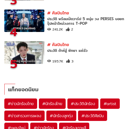
3
#
ศิลปินไทย
ประวัติ พร้อมเปิดวาร์ป 5 หนุ่ม วง PERSES บอยก
รุ๊ปหน้าใหม่วงการ T-POP
4
241.2K
2
#
ศิลปินไทย
ประวัติ ต้าห์อู๋ พิทยา แซ่ฉั่ว
5
195.7K
3
แท็กยอดนิยม
#
ข่าวนักร้องไทย
#
นักร้องไทย
#
ประวัตินักร้อง
#
artist
#
ข่าวสารวงการเพลง
#
นักร้องลูกทุ่ง
#
ประวัติศิลปิน
#
เพลงใหม่
#
ข่าวนักร้อง
#
นักร้องเกาหลี