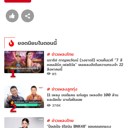
ยอดนิยมในตอนนี้
#
ข่าวเพลงไทย
นราธิป กาญจนวัฒน์ (วงชาตรี) หวนคืนเวที “7 สี
คอนเสิร์ต เฟสติวัล” ขนเพลงฮิตในความทรงจำ 22
1
สิงหาคมนี้
85
#
ข่าวเพลงลูกทุ่ง
11 เพลง มนต์แคน แก่นคูน เพลงฮิต 100 ล้าน
และอัลบั้ม มาเด้อฝันเอย
2
37.6K
#
ข่าวเพลงไทย
"ป๊อปเป้อ ชิไฮนิน BNK48" ขอบคุณทุกแรง