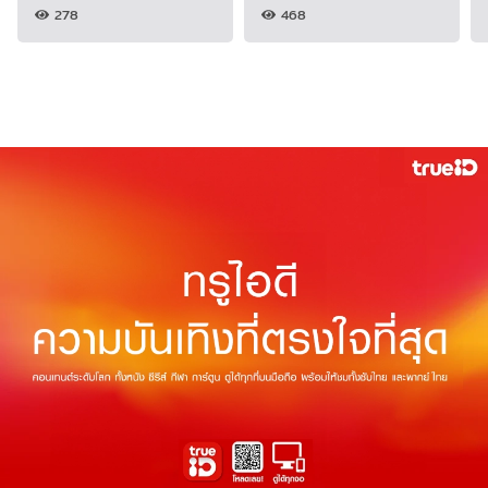
278
468