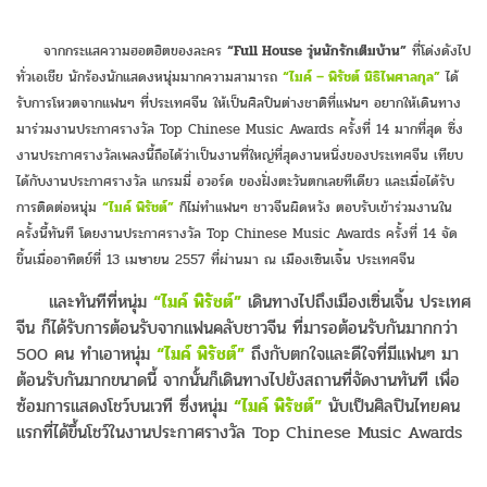
จากกระแสความฮอตฮิตของละคร
“Full House วุ่นนักรักเต็มบ้าน”
ที่โด่งดังไป
ทั่วเอเชีย นักร้องนักแสดงหนุ่มมากความสามารถ
“ไมค์ – พิรัชต์ นิธิไพศาลกุล”
ได้
รับการโหวตจากแฟนๆ ที่ประเทศจีน ให้เป็นศิลปินต่างชาติที่แฟนๆ อยากให้เดินทาง
มาร่วมงานประกาศรางวัล Top Chinese Music Awards ครั้งที่ 14 มากที่สุด ซึ่ง
งานประกาศรางวัลเพลงนี้ถือได้ว่าเป็นงานที่ใหญ่ที่สุดงานหนึ่งของประเทศจีน เทียบ
ได้กับงานประกาศรางวัล แกรมมี่ อวอร์ด ของฝั่งตะวันตกเลยทีเดียว และเมื่อได้รับ
การติดต่อหนุ่ม
“ไมค์ พิรัชต์”
ก็ไม่ทำแฟนๆ ชาวจีนผิดหวัง ตอบรับเข้าร่วมงานใน
ครั้งนี้ทันที โดยงานประกาศรางวัล Top Chinese Music Awards ครั้งที่ 14 จัด
ขึ้นเมื่ออาทิตย์ที่ 13 เมษายน 2557 ที่ผ่านมา ณ เมืองเซินเจิ้น ประเทศจีน
และทันทีที่หนุ่ม
“ไมค์ พิรัชต์”
เดินทางไปถึงเมืองเซิ่นเจิ้น ประเทศ
จีน ก็ได้รับการต้อนรับจากแฟนคลับชาวจีน ที่มารอต้อนรับกันมากกว่า
500 คน ทำเอาหนุ่ม
“ไมค์ พิรัชต์”
ถึงกับตกใจและดีใจที่มีแฟนๆ มา
ต้อนรับกันมากขนาดนี้ จากนั้นก็เดินทางไปยังสถานที่จัดงานทันที เพื่อ
ซ้อมการแสดงโชว์บนเวที ซึ่งหนุ่ม
“ไมค์ พิรัชต์”
นับเป็นศิลปินไทยคน
แรกที่ได้ขึ้นโชว์ในงานประกาศรางวัล Top Chinese Music Awards