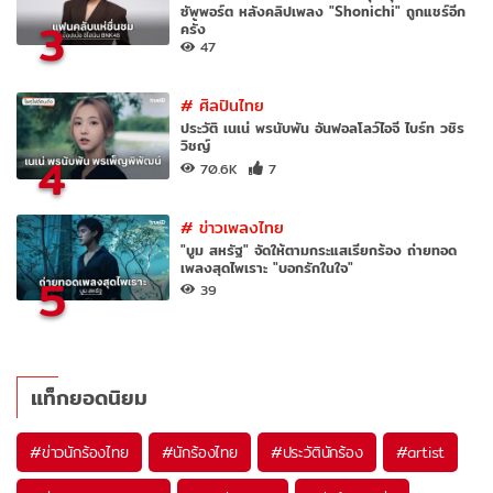
ซัพพอร์ต หลังคลิปเพลง "Shonichi" ถูกแชร์อีก
3
ครั้ง
47
#
ศิลปินไทย
ประวัติ เนเน่ พรนับพัน อันฟอลโลว์ไอจี ไบร์ท วชิร
วิชญ์
4
70.6K
7
#
ข่าวเพลงไทย
"บูม สหรัฐ" จัดให้ตามกระแสเรียกร้อง ถ่ายทอด
เพลงสุดไพเราะ "บอกรักในใจ"
5
39
แท็กยอดนิยม
#
ข่าวนักร้องไทย
#
นักร้องไทย
#
ประวัตินักร้อง
#
artist