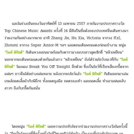
และในช่วงเย็นของวันอาทิตย์ที่ 13 เมษายน 2557 ภายในงานประกาศรางวัล
Top Chinese Music Awards ครั้งที่ 14 มีศิลปินชื่อดังของประเทศจีนเดินทางมา
ร่วมงานกันอย่างมากมาย อาทิ Zhang Jie, Hu Xia, Victoria จากวง f(x),
Zhoumi จากวง Super Junior-M ฯลฯ และตอนเดินพรมแดงก่อนเข้างาน หนุ่ม
“ไมค์ พิรัชต์”
ก็เดินควงแขนมาพร้อมกับดารานางแบบสาวสุดเซ็กซี่ “หลิวเหยียน”
นอกจากจะเดินพรมแดงด้วยกันแล้วสาว “หลิวเหยียน” ยังได้ร่วมโชว์บนเวทีกับ
“ไมค์
พิรัชต์”
ในเพลง Break You Off Tonight อีกด้วย ซึ่งเป็นโชว์ที่เรียกเสียงกรี๊ดจาก
แฟนๆ ชาวจีนได้อย่างถล่มทลาย หลังจากจบโชว์แล้ว
“ไมค์ พิรัชต์”
ก็เดินออกมาเล่น
เกมส์ถอดเสื้อผ้ากับพิธีกร ทั้งถอดถุงมือ ถอดรองเท้า และถอดเสื้อ ทำเอาแฟนคลับ
สาวๆ ถึงกับกรี๊ดกันสนั่น
โดยหนุ่ม
“ไมค์ พิรัชต์”
เผยความประทับใจจากร่วมงานประกาศรางวัลในครั้งนี้
ว่า “ถือเป็นโอกาสที่ดีครั้งหนึ่งในชีวิตเลยก็ว่าได้ครับ เป็นงานที่ประทับใจมากๆ เพ