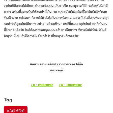
ราะไมค์มีโอกาสได้เดินทางไปเจอกับแฟนคลับชาวจีน และทุกคนก็ให้การต้อนรับไมค์ดี
มากๆ อย่างที่สนามบินก็เป็นอะไรที่เกินคาด เพราะด้วยไฟล์ทบินที่ไมค์บินไปถึงก็ค่อน
ข้างดึกมาก แต่แฟนๆ ก็ตามให้กำลังใจกันหลายร้อยคน และพอไปถึงที่งานทีมงานทุก
คนน่ารักก็ดูแลไมค์ดีมากๆ อย่าง “หลิวเหยียน” คนที่ขึ้นแสดงคู่กับไมค์ เขาก็เป็นคน
ที่อัธยาศัยดีครับ ไมค์ต้องขอขอบคุณแฟนคลับชาวจีนมากๆ ที่ตามไปให้กำลังใจไมค์
ในทุกๆ ที่เลย ถ้ามีโอกาสไมค์จะกลับไปเยี่ยมทุกคนอีกนะครับ”
ติดตามความเคลื่อนไหววงการเพลง ได้อีก
ช่องทางที่
FB : TrueMusic
TW
: TrueMusic
Tag
#
ไมค์ พิรัชต์