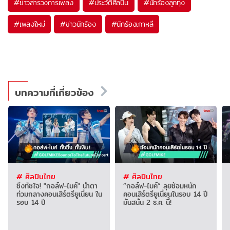
#
ข่าวสารวงการเพลง
#
ประวัติศิลปิน
#
นักร้องลูกทุ่ง
#
เพลงใหม่
#
ข่าวนักร้อง
#
นักร้องเกาหลี
บทความที่เกี่ยวข้อง
# ศิลปินไทย
# ศิลปินไทย
ซึ้งทัชใจ! "กอล์ฟ-ไมค์" น้ำตา
“กอล์ฟ-ไมค์” ลุยซ้อมหนัก
ท่วมกลางคอนเสิร์ตรียูเนี่ยน ใน
คอนเสิร์ตรียูเนี่ยนในรอบ 14 ปี
รอบ 14 ปี
มันสนั่น 2 ธ.ค. นี้!